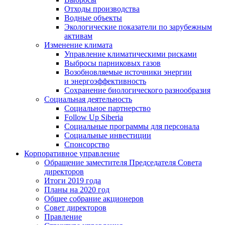
Отходы производства
Водные объекты
Экологические показатели по зарубежным
активам
Изменение климата
Управление климатическими рисками
Выбросы парниковых газов
Возобновляемые источники энергии
и энергоэффективность
Сохранение биологического разнообразия
Социальная деятельность
Социальное партнерство
Follow Up Siberia
Социальные программы для персонала
Социальные инвестиции
Спонсорство
Корпоративное управление
Обращение заместителя Председателя Совета
директоров
Итоги 2019 года
Планы на 2020 год
Общее собрание акционеров
Совет директоров
Правление