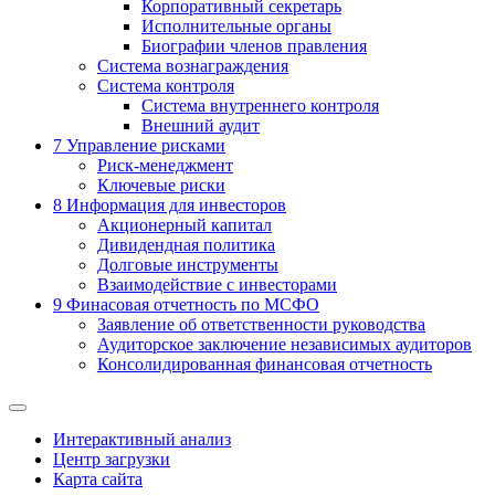
Корпоративный секретарь
Исполнительные органы
Биографии членов правления
Система вознаграждения
Система контроля
Система внутреннего контроля
Внешний аудит
7
Управление рисками
Риск-менеджмент
Ключевые риски
8
Информация для инвесторов
Акционерный капитал
Дивидендная политика
Долговые инструменты
Взаимодействие с инвеcторами
9
Финасовая отчетность по МСФО
Заявление об ответственности руководства
Аудиторское заключение независимых аудиторов
Консолидированная финансовая отчетность
Интерактивный анализ
Центр загрузки
Карта сайта