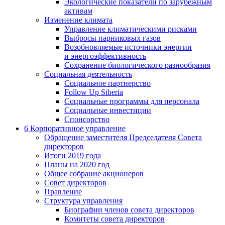
Экологические показатели по зарубежным
активам
Изменение климата
Управление климатическими рисками
Выбросы парниковых газов
Возобновляемые источники энергии
и энергоэффективность
Сохранение биологического разнообразия
Социальная деятельность
Социальное партнерство
Follow Up Siberia
Социальные программы для персонала
Социальные инвестиции
Спонсорство
6
Корпоративное управление
Обращение заместителя Председателя Совета
директоров
Итоги 2019 года
Планы на 2020 год
Общее собрание акционеров
Совет директоров
Правление
Структура управления
Биографии членов совета директоров
Комитеты совета директоров