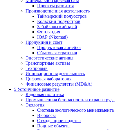
Минерально-сырьевая база
Проекты развития
Производственная деятельность
Таймырский полуостров
Кольский полуостров
Забайкальский край
Финляндия
ЮАР (Nkomati)
Продукция и сбыт
Продуктовая линейка
Сбытовая стратегия
Энергетические активы
Транспортные активы
Техпрорыв
Инновационная деятельность
Цифровая лаборатория
Финансовые результаты (MD&A)
5
Устойчивое развитие
Кадровая политика
Промышленная безопасность и охрана труда
Экология
Система экологического менеджмента
Выбросы
Отходы производства
Водные объекты