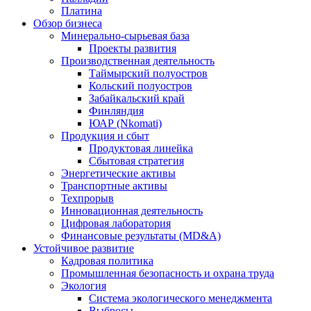
Платина
Обзор бизнеса
Минерально-сырьевая база
Проекты развития
Производственная деятельность
Таймырский полуостров
Кольский полуостров
Забайкальский край
Финляндия
ЮАР (Nkomati)
Продукция и сбыт
Продуктовая линейка
Сбытовая стратегия
Энергетические активы
Транспортные активы
Техпрорыв
Инновационная деятельность
Цифровая лаборатория
Финансовые результаты (MD&A)
Устойчивое развитие
Кадровая политика
Промышленная безопасность и охрана труда
Экология
Система экологического менеджмента
Выбросы