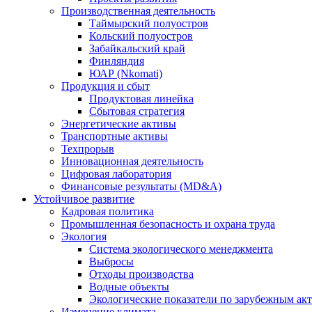
Производственная деятельность
Таймырский полуостров
Кольский полуостров
Забайкальский край
Финляндия
ЮАР (Nkomati)
Продукция и сбыт
Продуктовая линейка
Сбытовая стратегия
Энергетические активы
Транспортные активы
Техпрорыв
Инновационная деятельность
Цифровая лаборатория
Финансовые результаты (MD&A)
Устойчивое развитие
Кадровая политика
Промышленная безопасность и охрана труда
Экология
Система экологического менеджмента
Выбросы
Отходы производства
Водные объекты
Экологические показатели по зарубежным ак
Изменение климата