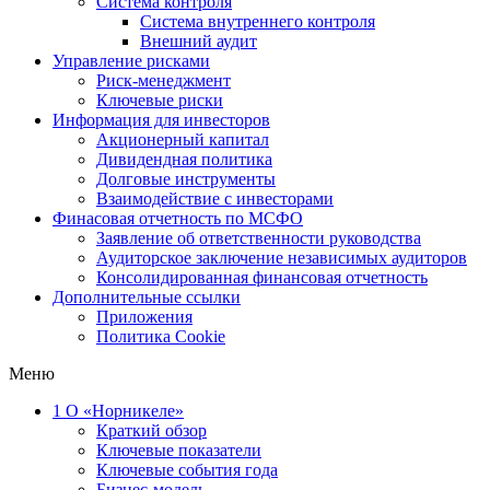
Система контроля
Система внутреннего контроля
Внешний аудит
Управление рисками
Риск-менеджмент
Ключевые риски
Информация для инвесторов
Акционерный капитал
Дивидендная политика
Долговые инструменты
Взаимодействие с инвеcторами
Финасовая отчетность по МСФО
Заявление об ответственности руководства
Аудиторское заключение независимых аудиторов
Консолидированная финансовая отчетность
Дополнительные ссылки
Приложения
Политика Cookie
Меню
1
О «Норникеле»
Краткий обзор
Ключевые показатели
Ключевые события года
Бизнес-модель