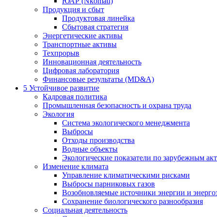
ЮАР (Nkomati)
Продукция и сбыт
Продуктовая линейка
Сбытовая стратегия
Энергетические активы
Транспортные активы
Техпрорыв
Инновационная деятельность
Цифровая лаборатория
Финансовые результаты (MD&A)
5
Устойчивое развитие
Кадровая политика
Промышленная безопасность и охрана труда
Экология
Система экологического менеджмента
Выбросы
Отходы производства
Водные объекты
Экологические показатели по зарубежным ак
Изменение климата
Управление климатическими рисками
Выбросы парниковых газов
Возобновляемые источники энергии и энерго
Сохранение биологического разнообразия
Социальная деятельность