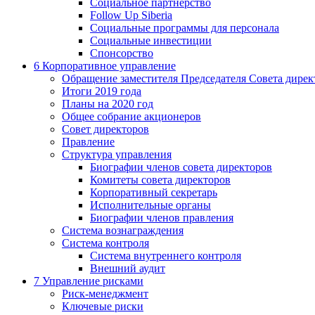
Социальное партнерство
Follow Up Siberia
Социальные программы для персонала
Социальные инвестиции
Спонсорство
6
Корпоративное управление
Обращение заместителя Председателя Совета дирек
Итоги 2019 года
Планы на 2020 год
Общее собрание акционеров
Совет директоров
Правление
Структура управления
Биографии членов совета директоров
Комитеты совета директоров
Корпоративный секретарь
Исполнительные органы
Биографии членов правления
Система вознаграждения
Система контроля
Система внутреннего контроля
Внешний аудит
7
Управление рисками
Риск-менеджмент
Ключевые риски