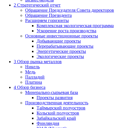
2
Стратегический отчет
Обращение Председателя Совета директоров
Обращение Президента
Расширяем горизонты
Комплексная экологическая программа
Ускорение роста производства
Основные инвестиционные проекты
Добывающие проекты
Перерабатывающие проекты
Энергетические проекты
Экологические проекты
3
Обзор рынка металлов
Никель
Медь
Палладий
Платина
4
Обзор бизнеса
Минерально-сырьевая база
Проекты развития
Производственная деятельность
Таймырский полуостров
Кольский полуостров
Забайкальский край
Финляндия