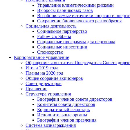
Управление климатическими рисками
Выбросы парниковых газов
Возобновляемые источники энергии и энерго
Сохранение биологического разнообразия
Социальная деятельность
Социальное партнерство
Follow Up Siberia
Социальные программы для персонала
Социальные инвестиции
Спонсорство
Корпоративное управление
Обращение заместителя Председателя Совета дирек
Итоги 2019 года
Планы на 2020 год
Общее собрание акционеров
Совет директоров
Правление
Структура управления
Биографии членов совета директоров
Комитеты совета директоров
Корпоративный секретарь
Исполнительные органы
Биографии членов правления
Система вознаграждения