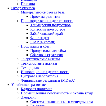
Платина
Обзор бизнеса
Минерально-сырьевая база
Проекты развития
Производственная деятельность
Таймырский полуостров
Кольский полуостров
Забайкальский край
Финляндия
ЮАР (Nkomati)
Продукция и сбыт
Продуктовая линейка
Сбытовая стратегия
Энергетические активы
Транспортные активы
Техпрорыв
Инновационная деятельность
Цифровая лаборатория
Финансовые результаты (MD&A)
Устойчивое развитие
Кадровая политика
Промышленная безопасность и охрана труда
Экология
Система экологического менеджмента
Выбросы