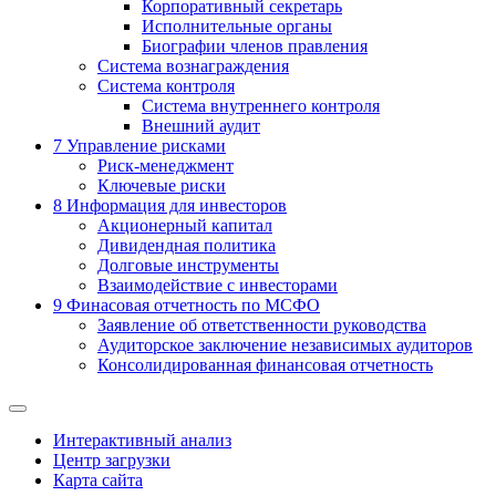
Корпоративный секретарь
Исполнительные органы
Биографии членов правления
Система вознаграждения
Система контроля
Система внутреннего контроля
Внешний аудит
7
Управление рисками
Риск-менеджмент
Ключевые риски
8
Информация для инвесторов
Акционерный капитал
Дивидендная политика
Долговые инструменты
Взаимодействие с инвеcторами
9
Финасовая отчетность по МСФО
Заявление об ответственности руководства
Аудиторское заключение независимых аудиторов
Консолидированная финансовая отчетность
Интерактивный анализ
Центр загрузки
Карта сайта