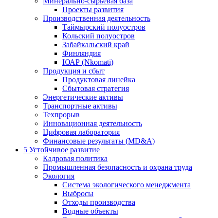
Минерально-сырьевая база
Проекты развития
Производственная деятельность
Таймырский полуостров
Кольский полуостров
Забайкальский край
Финляндия
ЮАР (Nkomati)
Продукция и сбыт
Продуктовая линейка
Сбытовая стратегия
Энергетические активы
Транспортные активы
Техпрорыв
Инновационная деятельность
Цифровая лаборатория
Финансовые результаты (MD&A)
5
Устойчивое развитие
Кадровая политика
Промышленная безопасность и охрана труда
Экология
Система экологического менеджмента
Выбросы
Отходы производства
Водные объекты