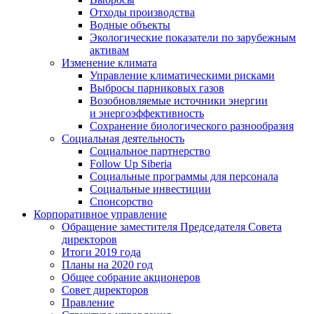
Отходы производства
Водные объекты
Экологические показатели по зарубежным
активам
Изменение климата
Управление климатическими рисками
Выбросы парниковых газов
Возобновляемые источники энергии
и энергоэффективность
Сохранение биологического разнообразия
Социальная деятельность
Социальное партнерство
Follow Up Siberia
Социальные программы для персонала
Социальные инвестиции
Спонсорство
Корпоративное управление
Обращение заместителя Председателя Совета
директоров
Итоги 2019 года
Планы на 2020 год
Общее собрание акционеров
Совет директоров
Правление