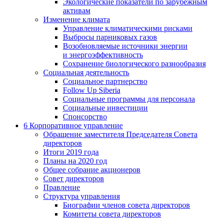
Экологические показатели по зарубежным
активам
Изменение климата
Управление климатическими рисками
Выбросы парниковых газов
Возобновляемые источники энергии
и энергоэффективность
Сохранение биологического разнообразия
Социальная деятельность
Социальное партнерство
Follow Up Siberia
Социальные программы для персонала
Социальные инвестиции
Спонсорство
6
Корпоративное управление
Обращение заместителя Председателя Совета
директоров
Итоги 2019 года
Планы на 2020 год
Общее собрание акционеров
Совет директоров
Правление
Структура управления
Биографии членов совета директоров
Комитеты совета директоров