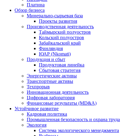
Платина
Обзор бизнеса
Минерально-сырьевая база
Проекты развития
Производственная деятельность
Таймырский полуостров
Кольский полуостров
Забайкальский край
Финляндия
ЮАР (Nkomati)
Продукция и сбыт
Продуктовая линейка
Сбытовая стратегия
Энергетические активы
Транспортные активы
Техпрорыв
Инновационная деятельность
Цифровая лаборатория
Финансовые результаты (MD&A)
Устойчивое развитие
Кадровая политика
Промышленная безопасность и охрана труда
Экология
Система экологического менеджмента
Выбросы