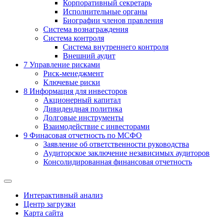
Корпоративный секретарь
Исполнительные органы
Биографии членов правления
Система вознаграждения
Система контроля
Система внутреннего контроля
Внешний аудит
7
Управление рисками
Риск-менеджмент
Ключевые риски
8
Информация для инвесторов
Акционерный капитал
Дивидендная политика
Долговые инструменты
Взаимодействие с инвеcторами
9
Финасовая отчетность по МСФО
Заявление об ответственности руководства
Аудиторское заключение независимых аудиторов
Консолидированная финансовая отчетность
Интерактивный анализ
Центр загрузки
Карта сайта