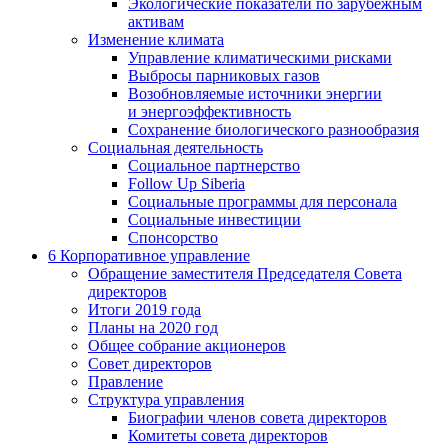
Экологические показатели по зарубежным
активам
Изменение климата
Управление климатическими рисками
Выбросы парниковых газов
Возобновляемые источники энергии
и энергоэффективность
Сохранение биологического разнообразия
Социальная деятельность
Социальное партнерство
Follow Up Siberia
Социальные программы для персонала
Социальные инвестиции
Спонсорство
6
Корпоративное управление
Обращение заместителя Председателя Совета
директоров
Итоги 2019 года
Планы на 2020 год
Общее собрание акционеров
Совет директоров
Правление
Структура управления
Биографии членов совета директоров
Комитеты совета директоров