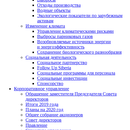
Отходы производства
Водные объекты
Экологические показатели по зарубежным
активам
Изменение климата
Управление климатическими рисками
Выбросы парниковых газов
Возобновляемые источники энергии
и энергоэффективность
Сохранение биологического разнообразия
Социальная деятельность
Социальное партнерство
Follow Up Siberia
Социальные программы для персонала
Социальные инвестиции
Спонсорство
Корпоративное управление
Обращение заместителя Председателя Совета
директоров
Итоги 2019 года
Планы на 2020 год
Общее собрание акционеров
Совет директоров
Правление