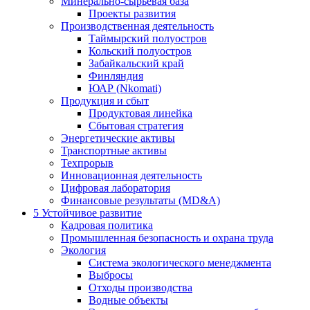
Минерально-сырьевая база
Проекты развития
Производственная деятельность
Таймырский полуостров
Кольский полуостров
Забайкальский край
Финляндия
ЮАР (Nkomati)
Продукция и сбыт
Продуктовая линейка
Сбытовая стратегия
Энергетические активы
Транспортные активы
Техпрорыв
Инновационная деятельность
Цифровая лаборатория
Финансовые результаты (MD&A)
5
Устойчивое развитие
Кадровая политика
Промышленная безопасность и охрана труда
Экология
Система экологического менеджмента
Выбросы
Отходы производства
Водные объекты