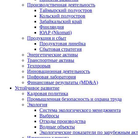
Производственная деятельность
Таймырский полуостров
Кольский полуостров
Забайкальский край
Финляндия
ЮАР (Nkomati)
Продукция и сбыт
Продуктовая линейка
Сбытовая стратегия
Энергетические активы
Транспортные активы
Техпрорыв
Инновационная деятельность
Цифровая лаборатория
Финансовые результаты (MD&A)
Устойчивое развитие
Кадровая политика
Промышленная безопасность и охрана труда
Экология
Система экологического менеджмента
Выбросы
Отходы производства
Водные объекты
Экологические показатели по зарубежным ак
Изменение климата