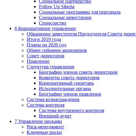
Социальное партнерство
Follow Up Siberia
Социальные программы для персонала
Социальные инвестиции
Спонсорство
6
Корпоративное управление
Обращение заместителя Председателя Совета дирек
Итоги 2019 года
Планы на 2020 год
Общее собрание акционеров
Совет директоров
Правление
Структура управления
Биографии членов совета директоров
Комитеты совета директоров
Корпоративный секретарь
Исполнительные органы
Биографии членов правления
Система вознаграждения
Система контроля
Система внутреннего контроля
Внешний аудит
7
Управление рисками
Риск-менеджмент
Ключевые риски