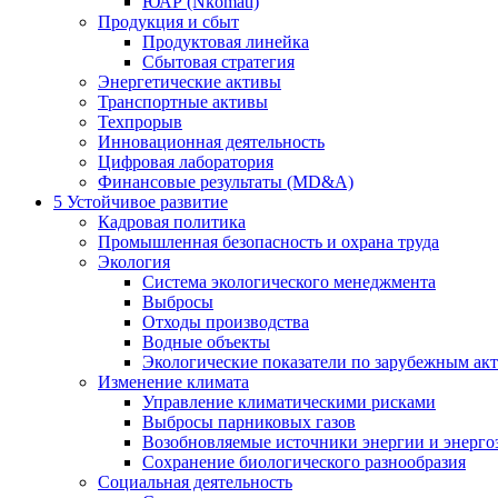
ЮАР (Nkomati)
Продукция и сбыт
Продуктовая линейка
Сбытовая стратегия
Энергетические активы
Транспортные активы
Техпрорыв
Инновационная деятельность
Цифровая лаборатория
Финансовые результаты (MD&A)
5
Устойчивое развитие
Кадровая политика
Промышленная безопасность и охрана труда
Экология
Система экологического менеджмента
Выбросы
Отходы производства
Водные объекты
Экологические показатели по зарубежным ак
Изменение климата
Управление климатическими рисками
Выбросы парниковых газов
Возобновляемые источники энергии и энерго
Сохранение биологического разнообразия
Социальная деятельность