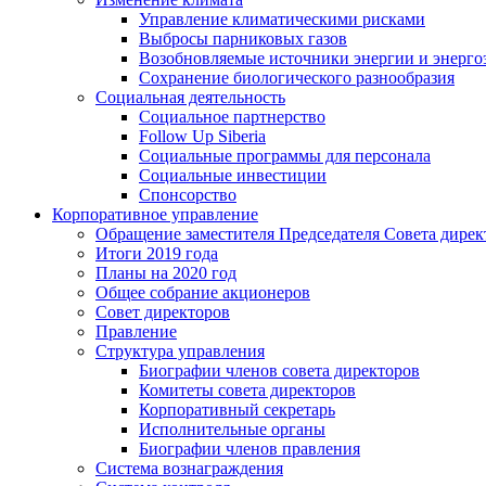
Управление климатическими рисками
Выбросы парниковых газов
Возобновляемые источники энергии и энерго
Сохранение биологического разнообразия
Социальная деятельность
Социальное партнерство
Follow Up Siberia
Социальные программы для персонала
Социальные инвестиции
Спонсорство
Корпоративное управление
Обращение заместителя Председателя Совета дирек
Итоги 2019 года
Планы на 2020 год
Общее собрание акционеров
Совет директоров
Правление
Структура управления
Биографии членов совета директоров
Комитеты совета директоров
Корпоративный секретарь
Исполнительные органы
Биографии членов правления
Система вознаграждения