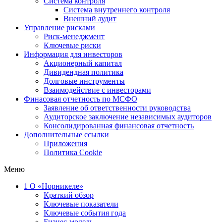
Система контроля
Система внутреннего контроля
Внешний аудит
Управление рисками
Риск-менеджмент
Ключевые риски
Информация для инвесторов
Акционерный капитал
Дивидендная политика
Долговые инструменты
Взаимодействие с инвеcторами
Финасовая отчетность по МСФО
Заявление об ответственности руководства
Аудиторское заключение независимых аудиторов
Консолидированная финансовая отчетность
Дополнительные ссылки
Приложения
Политика Cookie
Меню
1
О «Норникеле»
Краткий обзор
Ключевые показатели
Ключевые события года
Бизнес-модель