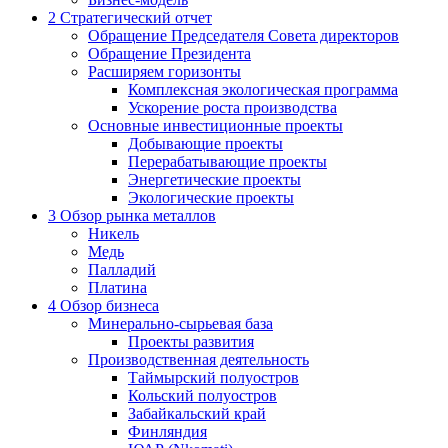
2
Стратегический отчет
Обращение Председателя Совета директоров
Обращение Президента
Расширяем горизонты
Комплексная экологическая программа
Ускорение роста производства
Основные инвестиционные проекты
Добывающие проекты
Перерабатывающие проекты
Энергетические проекты
Экологические проекты
3
Обзор рынка металлов
Никель
Медь
Палладий
Платина
4
Обзор бизнеса
Минерально-сырьевая база
Проекты развития
Производственная деятельность
Таймырский полуостров
Кольский полуостров
Забайкальский край
Финляндия