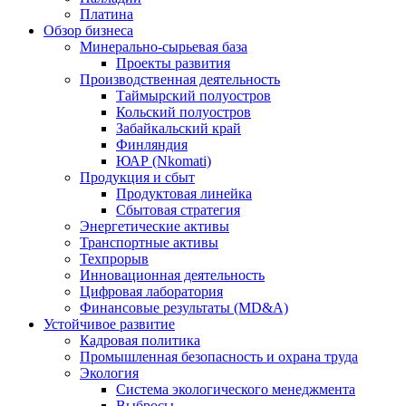
Платина
Обзор бизнеса
Минерально-сырьевая база
Проекты развития
Производственная деятельность
Таймырский полуостров
Кольский полуостров
Забайкальский край
Финляндия
ЮАР (Nkomati)
Продукция и сбыт
Продуктовая линейка
Сбытовая стратегия
Энергетические активы
Транспортные активы
Техпрорыв
Инновационная деятельность
Цифровая лаборатория
Финансовые результаты (MD&A)
Устойчивое развитие
Кадровая политика
Промышленная безопасность и охрана труда
Экология
Система экологического менеджмента
Выбросы