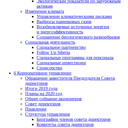
Экологические показатели по зарубежным
активам
Изменение климата
Управление климатическими рисками
Выбросы парниковых газов
Возобновляемые источники энергии
и энергоэффективность
Сохранение биологического разнообразия
Социальная деятельность
Социальное партнерство
Follow Up Siberia
Социальные программы для персонала
Социальные инвестиции
Спонсорство
6
Корпоративное управление
Обращение заместителя Председателя Совета
директоров
Итоги 2019 года
Планы на 2020 год
Общее собрание акционеров
Совет директоров
Правление
Структура управления
Биографии членов совета директоров
Комитеты совета директоров