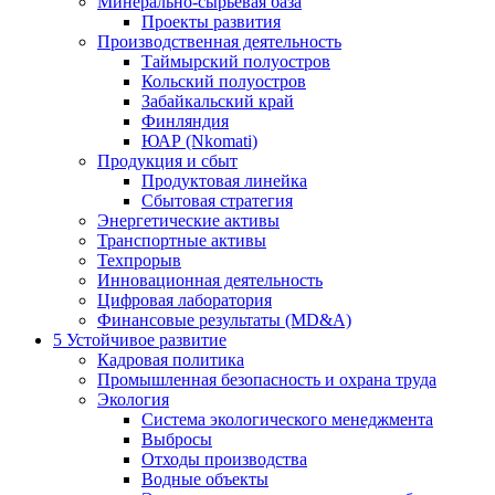
Минерально-сырьевая база
Проекты развития
Производственная деятельность
Таймырский полуостров
Кольский полуостров
Забайкальский край
Финляндия
ЮАР (Nkomati)
Продукция и сбыт
Продуктовая линейка
Сбытовая стратегия
Энергетические активы
Транспортные активы
Техпрорыв
Инновационная деятельность
Цифровая лаборатория
Финансовые результаты (MD&A)
5
Устойчивое развитие
Кадровая политика
Промышленная безопасность и охрана труда
Экология
Система экологического менеджмента
Выбросы
Отходы производства
Водные объекты