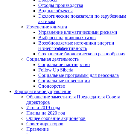
Отходы производства
Водные объекты
Экологические показатели по зарубежным
активам
Изменение климата
Управление климатическими рисками
Выбросы парниковых газов
Возобновляемые источники энергии
и энергоэффективность
Сохранение биологического разнообразия
Социальная деятельность
Социальное партнерство
Follow Up Siberia
Социальные программы для персонала
Социальные инвестиции
Спонсорство
Корпоративное управление
Обращение заместителя Председателя Совета
директоров
Итоги 2019 года
Планы на 2020 год
Общее собрание акционеров
Совет директоров
Правление