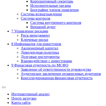
Корпоративный секретарь
Исполнительные органы
Биографии членов правления
Система вознаграждения
Система контроля
Система внутреннего контроля
Внешний аудит
7
Управление рисками
Риск-менеджмент
Ключевые риски
8
Информация для инвесторов
Акционерный капитал
Дивидендная политика
Долговые инструменты
Взаимодействие с инвеcторами
9
Финасовая отчетность по МСФО
Заявление об ответственности руководства
Аудиторское заключение независимых аудиторов
Консолидированная финансовая отчетность
Интерактивный анализ
Центр загрузки
Карта сайта