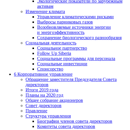
Экологические показатели по зарубежным
активам
Изменение климата
Управление климатическими рисками
Выбросы парниковых газов
Возобновляемые источники энергии
и энергоэффективность
Сохранение биологического разнообразия
Социальная деятельность
Социальное партнерство
Follow Up Siberia
Социальные программы для персонала
Социальные инвестиции
Спонсорство
6
Корпоративное управление
Обращение заместителя Председателя Совета
директоров
Итоги 2019 года
Планы на 2020 год
Общее собрание акционеров
Совет директоров
Правление
Структура управления
Биографии членов совета директоров
Комитеты совета директоров