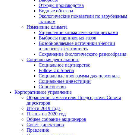
Отходы производства
Водные объекты
Экологические показатели по зарубежным
активам
Изменение климата
Управление климатическими рисками
Выбросы парниковых газов
Возобновляемые источники энергии
и энергоэффективность
Сохранение биологического разнообразия
Социальная деятельность
Социальное партнерство
Follow Up Siberia
Социальные программы для персонала
Социальные инвестиции
Спонсорство
Корпоративное управление
Обращение заместителя Председателя Совета
директоров
Итоги 2019 года
Планы на 2020 год
Общее собрание акционеров
Совет директоров
Правление