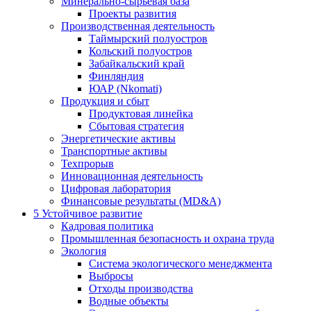
Минерально-сырьевая база
Проекты развития
Производственная деятельность
Таймырский полуостров
Кольский полуостров
Забайкальский край
Финляндия
ЮАР (Nkomati)
Продукция и сбыт
Продуктовая линейка
Сбытовая стратегия
Энергетические активы
Транспортные активы
Техпрорыв
Инновационная деятельность
Цифровая лаборатория
Финансовые результаты (MD&A)
5
Устойчивое развитие
Кадровая политика
Промышленная безопасность и охрана труда
Экология
Система экологического менеджмента
Выбросы
Отходы производства
Водные объекты