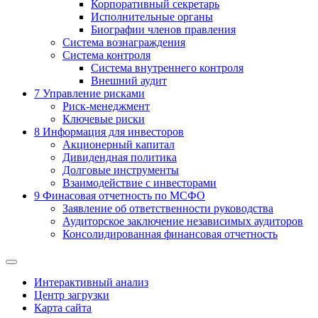
Корпоративный секретарь
Исполнительные органы
Биографии членов правления
Система вознаграждения
Система контроля
Система внутреннего контроля
Внешний аудит
7
Управление рисками
Риск-менеджмент
Ключевые риски
8
Информация для инвесторов
Акционерный капитал
Дивидендная политика
Долговые инструменты
Взаимодействие с инвеcторами
9
Финасовая отчетность по МСФО
Заявление об ответственности руководства
Аудиторское заключение независимых аудиторов
Консолидированная финансовая отчетность
Интерактивный анализ
Центр загрузки
Карта сайта