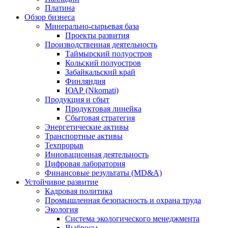
Платина
Обзор бизнеса
Минерально-сырьевая база
Проекты развития
Производственная деятельность
Таймырский полуостров
Кольский полуостров
Забайкальский край
Финляндия
ЮАР (Nkomati)
Продукция и сбыт
Продуктовая линейка
Сбытовая стратегия
Энергетические активы
Транспортные активы
Техпрорыв
Инновационная деятельность
Цифровая лаборатория
Финансовые результаты (MD&A)
Устойчивое развитие
Кадровая политика
Промышленная безопасность и охрана труда
Экология
Система экологического менеджмента
Выбросы