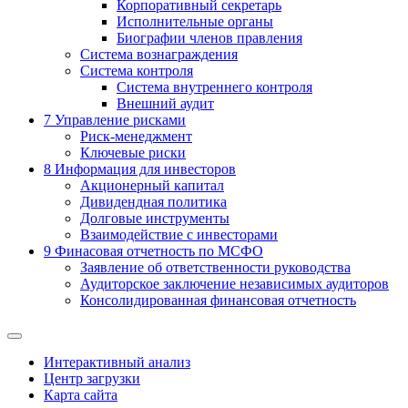
Корпоративный секретарь
Исполнительные органы
Биографии членов правления
Система вознаграждения
Система контроля
Система внутреннего контроля
Внешний аудит
7
Управление рисками
Риск-менеджмент
Ключевые риски
8
Информация для инвесторов
Акционерный капитал
Дивидендная политика
Долговые инструменты
Взаимодействие с инвеcторами
9
Финасовая отчетность по МСФО
Заявление об ответственности руководства
Аудиторское заключение независимых аудиторов
Консолидированная финансовая отчетность
Интерактивный анализ
Центр загрузки
Карта сайта