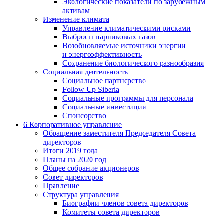
Экологические показатели по зарубежным
активам
Изменение климата
Управление климатическими рисками
Выбросы парниковых газов
Возобновляемые источники энергии
и энергоэффективность
Сохранение биологического разнообразия
Социальная деятельность
Социальное партнерство
Follow Up Siberia
Социальные программы для персонала
Социальные инвестиции
Спонсорство
6
Корпоративное управление
Обращение заместителя Председателя Совета
директоров
Итоги 2019 года
Планы на 2020 год
Общее собрание акционеров
Совет директоров
Правление
Структура управления
Биографии членов совета директоров
Комитеты совета директоров