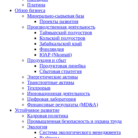
Платина
Обзор бизнеса
Минерально-сырьевая база
Проекты развития
Производственная деятельность
Таймырский полуостров
Кольский полуостров
Забайкальский край
Финляндия
ЮАР (Nkomati)
Продукция и сбыт
Продуктовая линейка
Сбытовая стратегия
Энергетические активы
Транспортные активы
Техпрорыв
Инновационная деятельность
Цифровая лаборатория
Финансовые результаты (MD&A)
Устойчивое развитие
Кадровая политика
Промышленная безопасность и охрана труда
Экология
Система экологического менеджмента
Выбросы