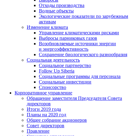
Отходы производства
Водные объекты
Экологические показатели по зарубежным
активам
Изменение климата
Управление климатическими рисками
Выбросы парниковых газов
Возобновляемые источники энергии
и энергоэффективность
Сохранение биологического разнообразия
Социальная деятельность
Социальное партнерство
Follow Up Siberia
Социальные программы для персонала
Социальные инвестиции
Спонсорство
Корпоративное управление
Обращение заместителя Председателя Совета
директоров
Итоги 2019 года
Планы на 2020 год
Общее собрание акционеров
Совет директоров
Правление