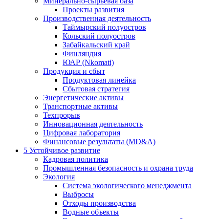
Минерально-сырьевая база
Проекты развития
Производственная деятельность
Таймырский полуостров
Кольский полуостров
Забайкальский край
Финляндия
ЮАР (Nkomati)
Продукция и сбыт
Продуктовая линейка
Сбытовая стратегия
Энергетические активы
Транспортные активы
Техпрорыв
Инновационная деятельность
Цифровая лаборатория
Финансовые результаты (MD&A)
5
Устойчивое развитие
Кадровая политика
Промышленная безопасность и охрана труда
Экология
Система экологического менеджмента
Выбросы
Отходы производства
Водные объекты