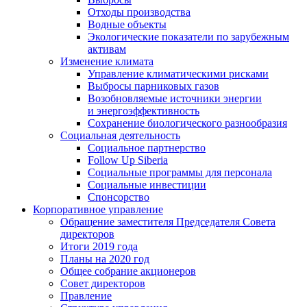
Отходы производства
Водные объекты
Экологические показатели по зарубежным
активам
Изменение климата
Управление климатическими рисками
Выбросы парниковых газов
Возобновляемые источники энергии
и энергоэффективность
Сохранение биологического разнообразия
Социальная деятельность
Социальное партнерство
Follow Up Siberia
Социальные программы для персонала
Социальные инвестиции
Спонсорство
Корпоративное управление
Обращение заместителя Председателя Совета
директоров
Итоги 2019 года
Планы на 2020 год
Общее собрание акционеров
Совет директоров
Правление