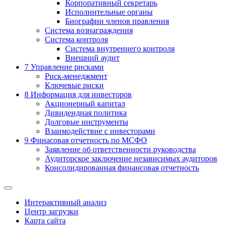
Корпоративный секретарь
Исполнительные органы
Биографии членов правления
Система вознаграждения
Система контроля
Система внутреннего контроля
Внешний аудит
7
Управление рисками
Риск-менеджмент
Ключевые риски
8
Информация для инвесторов
Акционерный капитал
Дивидендная политика
Долговые инструменты
Взаимодействие с инвеcторами
9
Финасовая отчетность по МСФО
Заявление об ответственности руководства
Аудиторское заключение независимых аудиторов
Консолидированная финансовая отчетность
Интерактивный анализ
Центр загрузки
Карта сайта