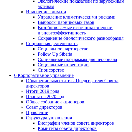
Экологические показатели по зарубежным
активам
Изменение климата
Управление климатическими рисками
Выбросы парниковых газов
Возобновляемые источники энергии
и энергоэффективность
Сохранение биологического разнообразия
Социальная деятельность
Социальное партнерство
Follow Up Siberia
Социальные программы для персонала
Социальные инвестиции
Спонсорство
6
Корпоративное управление
Обращение заместителя Председателя Совета
директоров
Итоги 2019 года
Планы на 2020 год
Общее собрание акционеров
Совет директоров
Правление
Структура управления
Биографии членов совета директоров
Комитеты совета директоров