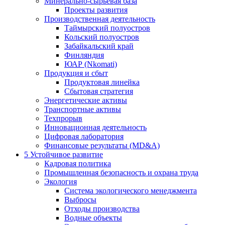
Минерально-сырьевая база
Проекты развития
Производственная деятельность
Таймырский полуостров
Кольский полуостров
Забайкальский край
Финляндия
ЮАР (Nkomati)
Продукция и сбыт
Продуктовая линейка
Сбытовая стратегия
Энергетические активы
Транспортные активы
Техпрорыв
Инновационная деятельность
Цифровая лаборатория
Финансовые результаты (MD&A)
5
Устойчивое развитие
Кадровая политика
Промышленная безопасность и охрана труда
Экология
Система экологического менеджмента
Выбросы
Отходы производства
Водные объекты