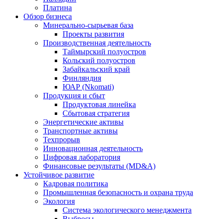
Платина
Обзор бизнеса
Минерально-сырьевая база
Проекты развития
Производственная деятельность
Таймырский полуостров
Кольский полуостров
Забайкальский край
Финляндия
ЮАР (Nkomati)
Продукция и сбыт
Продуктовая линейка
Сбытовая стратегия
Энергетические активы
Транспортные активы
Техпрорыв
Инновационная деятельность
Цифровая лаборатория
Финансовые результаты (MD&A)
Устойчивое развитие
Кадровая политика
Промышленная безопасность и охрана труда
Экология
Система экологического менеджмента
Выбросы