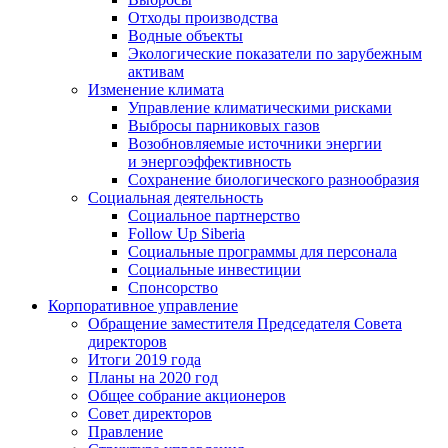
Отходы производства
Водные объекты
Экологические показатели по зарубежным
активам
Изменение климата
Управление климатическими рисками
Выбросы парниковых газов
Возобновляемые источники энергии
и энергоэффективность
Сохранение биологического разнообразия
Социальная деятельность
Социальное партнерство
Follow Up Siberia
Социальные программы для персонала
Социальные инвестиции
Спонсорство
Корпоративное управление
Обращение заместителя Председателя Совета
директоров
Итоги 2019 года
Планы на 2020 год
Общее собрание акционеров
Совет директоров
Правление