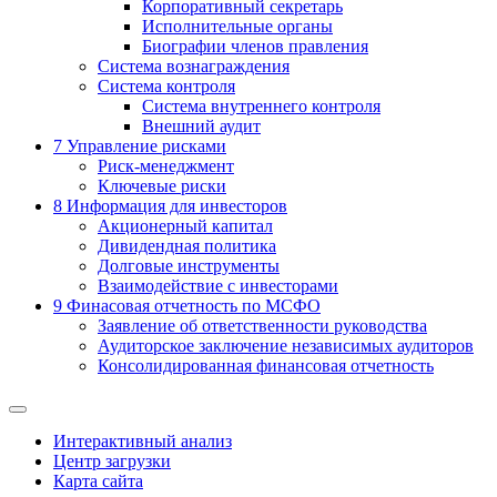
Корпоративный секретарь
Исполнительные органы
Биографии членов правления
Система вознаграждения
Система контроля
Система внутреннего контроля
Внешний аудит
7
Управление рисками
Риск-менеджмент
Ключевые риски
8
Информация для инвесторов
Акционерный капитал
Дивидендная политика
Долговые инструменты
Взаимодействие с инвеcторами
9
Финасовая отчетность по МСФО
Заявление об ответственности руководства
Аудиторское заключение независимых аудиторов
Консолидированная финансовая отчетность
Интерактивный анализ
Центр загрузки
Карта сайта