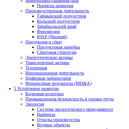
Минерально-сырьевая база
Проекты развития
Производственная деятельность
Таймырский полуостров
Кольский полуостров
Забайкальский край
Финляндия
ЮАР (Nkomati)
Продукция и сбыт
Продуктовая линейка
Сбытовая стратегия
Энергетические активы
Транспортные активы
Техпрорыв
Инновационная деятельность
Цифровая лаборатория
Финансовые результаты (MD&A)
5
Устойчивое развитие
Кадровая политика
Промышленная безопасность и охрана труда
Экология
Система экологического менеджмента
Выбросы
Отходы производства
Водные объекты