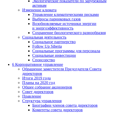
Экологические показатели по зарубежным
активам
Изменение климата
Управление климатическими рисками
Выбросы парниковых газов
Возобновляемые источники энергии
и энергоэффективность
Сохранение биологического разнообразия
Социальная деятельность
Социальное партнерство
Follow Up Siberia
Социальные программы для персонала
Социальные инвестиции
Спонсорство
6
Корпоративное управление
Обращение заместителя Председателя Совета
директоров
Итоги 2019 года
Планы на 2020 год
Общее собрание акционеров
Совет директоров
Правление
Структура управления
Биографии членов совета директоров
Комитеты совета директоров