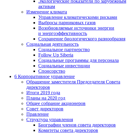
Экологические показатели по зарубежным
активам
Изменение климата
Управление климатическими рисками
Выбросы парниковых газов
Возобновляемые источники энергии
и энергоэффективность
Сохранение биологического разнообразия
Социальная деятельность
Социальное партнерство
Follow Up Siberia
Социальные программы для персонала
Социальные инвестиции
Спонсорство
6
Корпоративное управление
Обращение заместителя Председателя Совета
директоров
Итоги 2019 года
Планы на 2020 год
Общее собрание акционеров
Совет директоров
Правление
Структура управления
Биографии членов совета директоров
Комитеты совета директоров