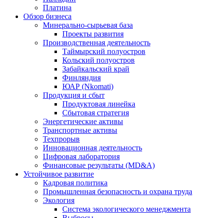
Платина
Обзор бизнеса
Минерально-сырьевая база
Проекты развития
Производственная деятельность
Таймырский полуостров
Кольский полуостров
Забайкальский край
Финляндия
ЮАР (Nkomati)
Продукция и сбыт
Продуктовая линейка
Сбытовая стратегия
Энергетические активы
Транспортные активы
Техпрорыв
Инновационная деятельность
Цифровая лаборатория
Финансовые результаты (MD&A)
Устойчивое развитие
Кадровая политика
Промышленная безопасность и охрана труда
Экология
Система экологического менеджмента
Выбросы