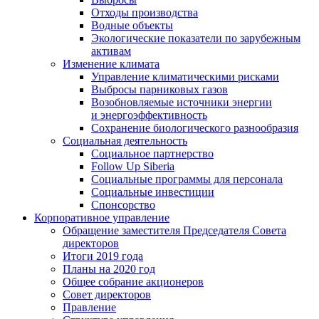
Отходы производства
Водные объекты
Экологические показатели по зарубежным
активам
Изменение климата
Управление климатическими рисками
Выбросы парниковых газов
Возобновляемые источники энергии
и энергоэффективность
Сохранение биологического разнообразия
Социальная деятельность
Социальное партнерство
Follow Up Siberia
Социальные программы для персонала
Социальные инвестиции
Спонсорство
Корпоративное управление
Обращение заместителя Председателя Совета
директоров
Итоги 2019 года
Планы на 2020 год
Общее собрание акционеров
Совет директоров
Правление