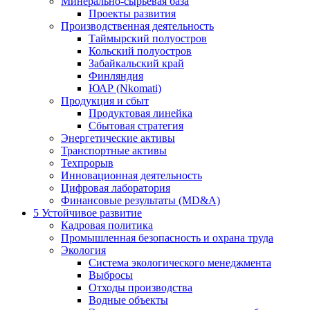
Минерально-сырьевая база
Проекты развития
Производственная деятельность
Таймырский полуостров
Кольский полуостров
Забайкальский край
Финляндия
ЮАР (Nkomati)
Продукция и сбыт
Продуктовая линейка
Сбытовая стратегия
Энергетические активы
Транспортные активы
Техпрорыв
Инновационная деятельность
Цифровая лаборатория
Финансовые результаты (MD&A)
5
Устойчивое развитие
Кадровая политика
Промышленная безопасность и охрана труда
Экология
Система экологического менеджмента
Выбросы
Отходы производства
Водные объекты