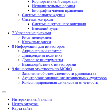
Корпоративный секретарь
Исполнительные органы
Биографии членов правления
Система вознаграждения
Система контроля
Система внутреннего контроля
Внешний аудит
7
Управление рисками
Риск-менеджмент
Ключевые риски
8
Информация для инвесторов
Акционерный капитал
Дивидендная политика
Долговые инструменты
Взаимодействие с инвеcторами
9
Финасовая отчетность по МСФО
Заявление об ответственности руководства
Аудиторское заключение независимых аудиторов
Консолидированная финансовая отчетность
Интерактивный анализ
Центр загрузки
Карта сайта