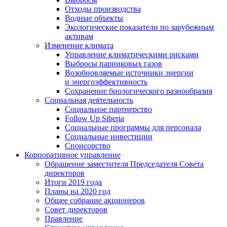
Отходы производства
Водные объекты
Экологические показатели по зарубежным
активам
Изменение климата
Управление климатическими рисками
Выбросы парниковых газов
Возобновляемые источники энергии
и энергоэффективность
Сохранение биологического разнообразия
Социальная деятельность
Социальное партнерство
Follow Up Siberia
Социальные программы для персонала
Социальные инвестиции
Спонсорство
Корпоративное управление
Обращение заместителя Председателя Совета
директоров
Итоги 2019 года
Планы на 2020 год
Общее собрание акционеров
Совет директоров
Правление