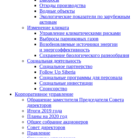
Отходы производства
Водные объекты
Экологические показатели по зарубежным
активам
Изменение климата
Управление климатическими рисками
Выбросы парниковых газов
Возобновляемые источники энергии
и энергоэффективность
Сохранение биологического разнообразия
Социальная деятельность
Социальное партнерство
Follow Up Siberia
Социальные программы для персонала
Социальные инвестиции
Спонсорство
Корпоративное управление
Обращение заместителя Председателя Совета
директоров
Итоги 2019 года
Планы на 2020 год
Общее собрание акционеров
Совет директоров
Правление