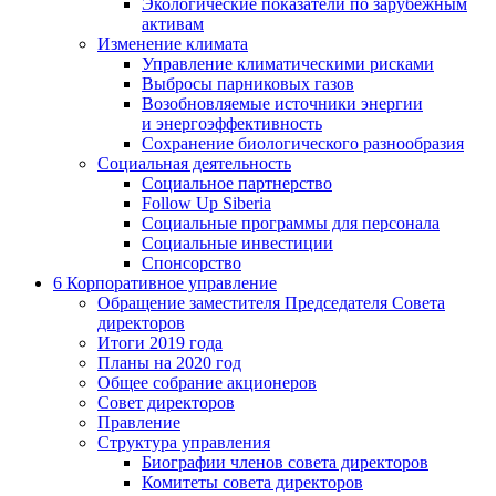
Экологические показатели по зарубежным
активам
Изменение климата
Управление климатическими рисками
Выбросы парниковых газов
Возобновляемые источники энергии
и энергоэффективность
Сохранение биологического разнообразия
Социальная деятельность
Социальное партнерство
Follow Up Siberia
Социальные программы для персонала
Социальные инвестиции
Спонсорство
6
Корпоративное управление
Обращение заместителя Председателя Совета
директоров
Итоги 2019 года
Планы на 2020 год
Общее собрание акционеров
Совет директоров
Правление
Структура управления
Биографии членов совета директоров
Комитеты совета директоров