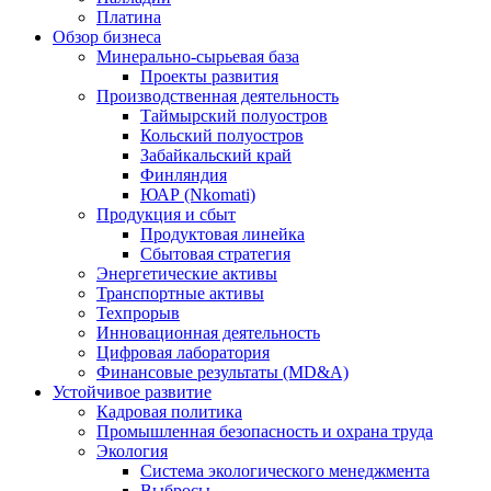
Платина
Обзор бизнеса
Минерально-сырьевая база
Проекты развития
Производственная деятельность
Таймырский полуостров
Кольский полуостров
Забайкальский край
Финляндия
ЮАР (Nkomati)
Продукция и сбыт
Продуктовая линейка
Сбытовая стратегия
Энергетические активы
Транспортные активы
Техпрорыв
Инновационная деятельность
Цифровая лаборатория
Финансовые результаты (MD&A)
Устойчивое развитие
Кадровая политика
Промышленная безопасность и охрана труда
Экология
Система экологического менеджмента
Выбросы