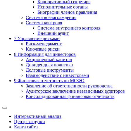
Корпоративный секретарь
Исполнительные органы
Биографии членов правления
Система вознаграждения
Система контроля
Система внутреннего контроля
Внешний аудит
7
Управление рисками
Риск-менеджмент
Ключевые риски
8
Информация для инвесторов
Акционерный капитал
Дивидендная политика
Долговые инструменты
Взаимодействие с инвеcторами
9
Финасовая отчетность по МСФО
Заявление об ответственности руководства
Аудиторское заключение независимых аудиторов
Консолидированная финансовая отчетность
Интерактивный анализ
Центр загрузки
Карта сайта