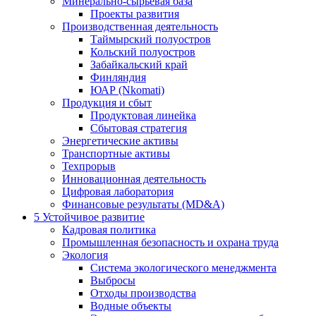
Минерально-сырьевая база
Проекты развития
Производственная деятельность
Таймырский полуостров
Кольский полуостров
Забайкальский край
Финляндия
ЮАР (Nkomati)
Продукция и сбыт
Продуктовая линейка
Сбытовая стратегия
Энергетические активы
Транспортные активы
Техпрорыв
Инновационная деятельность
Цифровая лаборатория
Финансовые результаты (MD&A)
5
Устойчивое развитие
Кадровая политика
Промышленная безопасность и охрана труда
Экология
Система экологического менеджмента
Выбросы
Отходы производства
Водные объекты