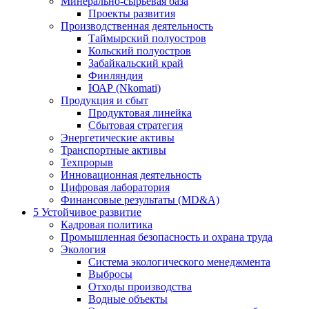
Минерально-сырьевая база
Проекты развития
Производственная деятельность
Таймырский полуостров
Кольский полуостров
Забайкальский край
Финляндия
ЮАР (Nkomati)
Продукция и сбыт
Продуктовая линейка
Сбытовая стратегия
Энергетические активы
Транспортные активы
Техпрорыв
Инновационная деятельность
Цифровая лаборатория
Финансовые результаты (MD&A)
5
Устойчивое развитие
Кадровая политика
Промышленная безопасность и охрана труда
Экология
Система экологического менеджмента
Выбросы
Отходы производства
Водные объекты