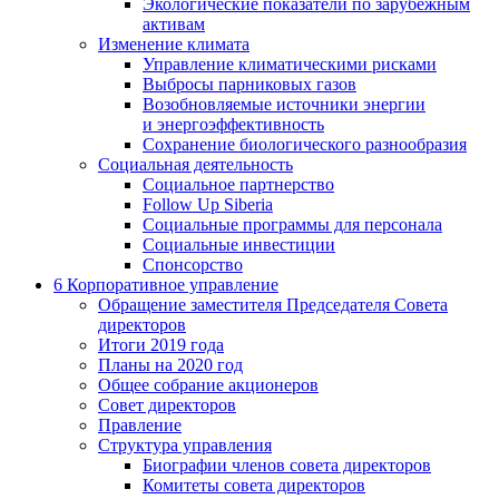
Экологические показатели по зарубежным
активам
Изменение климата
Управление климатическими рисками
Выбросы парниковых газов
Возобновляемые источники энергии
и энергоэффективность
Сохранение биологического разнообразия
Социальная деятельность
Социальное партнерство
Follow Up Siberia
Социальные программы для персонала
Социальные инвестиции
Спонсорство
6
Корпоративное управление
Обращение заместителя Председателя Совета
директоров
Итоги 2019 года
Планы на 2020 год
Общее собрание акционеров
Совет директоров
Правление
Структура управления
Биографии членов совета директоров
Комитеты совета директоров