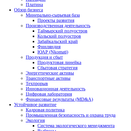
Платина
Обзор бизнеса
Минерально-сырьевая база
Проекты развития
Производственная деятельность
Таймырский полуостров
Кольский полуостров
Забайкальский край
Финляндия
ЮАР (Nkomati)
Продукция и сбыт
Продуктовая линейка
Сбытовая стратегия
Энергетические активы
Транспортные активы
Техпрорыв
Инновационная деятельность
Цифровая лаборатория
Финансовые результаты (MD&A)
Устойчивое развитие
Кадровая политика
Промышленная безопасность и охрана труда
Экология
Система экологического менеджмента
Выбросы