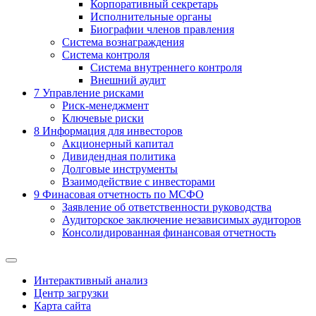
Корпоративный секретарь
Исполнительные органы
Биографии членов правления
Система вознаграждения
Система контроля
Система внутреннего контроля
Внешний аудит
7
Управление рисками
Риск-менеджмент
Ключевые риски
8
Информация для инвесторов
Акционерный капитал
Дивидендная политика
Долговые инструменты
Взаимодействие с инвеcторами
9
Финасовая отчетность по МСФО
Заявление об ответственности руководства
Аудиторское заключение независимых аудиторов
Консолидированная финансовая отчетность
Интерактивный анализ
Центр загрузки
Карта сайта