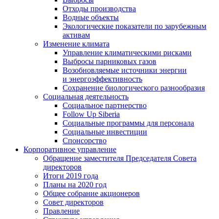
Отходы производства
Водные объекты
Экологические показатели по зарубежным
активам
Изменение климата
Управление климатическими рисками
Выбросы парниковых газов
Возобновляемые источники энергии
и энергоэффективность
Сохранение биологического разнообразия
Социальная деятельность
Социальное партнерство
Follow Up Siberia
Социальные программы для персонала
Социальные инвестиции
Спонсорство
Корпоративное управление
Обращение заместителя Председателя Совета
директоров
Итоги 2019 года
Планы на 2020 год
Общее собрание акционеров
Совет директоров
Правление