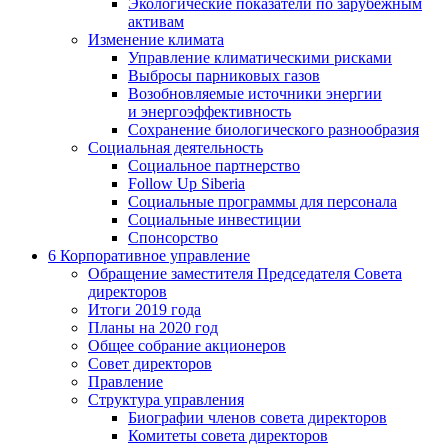
Экологические показатели по зарубежным
активам
Изменение климата
Управление климатическими рисками
Выбросы парниковых газов
Возобновляемые источники энергии
и энергоэффективность
Сохранение биологического разнообразия
Социальная деятельность
Социальное партнерство
Follow Up Siberia
Социальные программы для персонала
Социальные инвестиции
Спонсорство
6
Корпоративное управление
Обращение заместителя Председателя Совета
директоров
Итоги 2019 года
Планы на 2020 год
Общее собрание акционеров
Совет директоров
Правление
Структура управления
Биографии членов совета директоров
Комитеты совета директоров