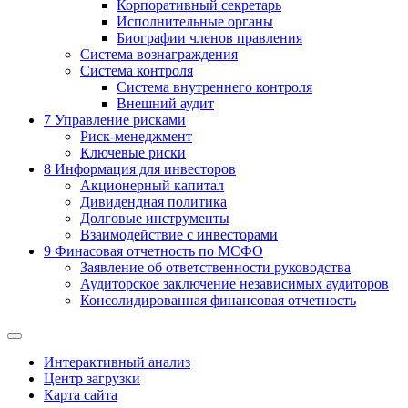
Корпоративный секретарь
Исполнительные органы
Биографии членов правления
Система вознаграждения
Система контроля
Система внутреннего контроля
Внешний аудит
7
Управление рисками
Риск-менеджмент
Ключевые риски
8
Информация для инвесторов
Акционерный капитал
Дивидендная политика
Долговые инструменты
Взаимодействие с инвеcторами
9
Финасовая отчетность по МСФО
Заявление об ответственности руководства
Аудиторское заключение независимых аудиторов
Консолидированная финансовая отчетность
Интерактивный анализ
Центр загрузки
Карта сайта