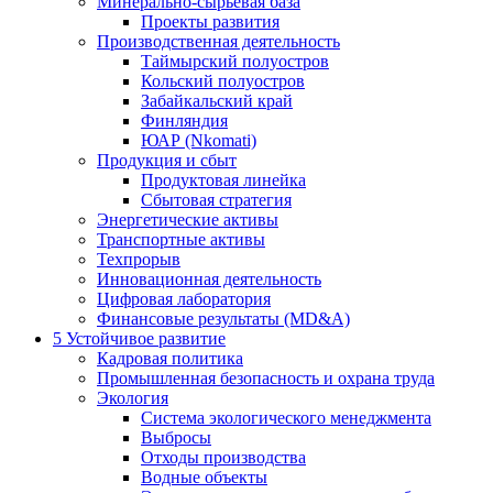
Минерально-сырьевая база
Проекты развития
Производственная деятельность
Таймырский полуостров
Кольский полуостров
Забайкальский край
Финляндия
ЮАР (Nkomati)
Продукция и сбыт
Продуктовая линейка
Сбытовая стратегия
Энергетические активы
Транспортные активы
Техпрорыв
Инновационная деятельность
Цифровая лаборатория
Финансовые результаты (MD&A)
5
Устойчивое развитие
Кадровая политика
Промышленная безопасность и охрана труда
Экология
Система экологического менеджмента
Выбросы
Отходы производства
Водные объекты