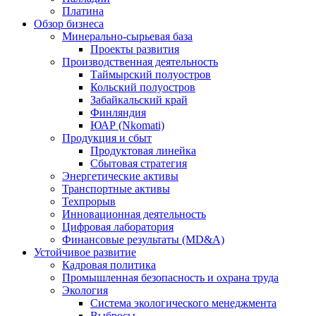
Платина
Обзор бизнеса
Минерально-сырьевая база
Проекты развития
Производственная деятельность
Таймырский полуостров
Кольский полуостров
Забайкальский край
Финляндия
ЮАР (Nkomati)
Продукция и сбыт
Продуктовая линейка
Сбытовая стратегия
Энергетические активы
Транспортные активы
Техпрорыв
Инновационная деятельность
Цифровая лаборатория
Финансовые результаты (MD&A)
Устойчивое развитие
Кадровая политика
Промышленная безопасность и охрана труда
Экология
Система экологического менеджмента
Выбросы