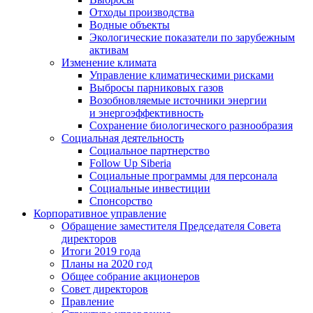
Отходы производства
Водные объекты
Экологические показатели по зарубежным
активам
Изменение климата
Управление климатическими рисками
Выбросы парниковых газов
Возобновляемые источники энергии
и энергоэффективность
Сохранение биологического разнообразия
Социальная деятельность
Социальное партнерство
Follow Up Siberia
Социальные программы для персонала
Социальные инвестиции
Спонсорство
Корпоративное управление
Обращение заместителя Председателя Совета
директоров
Итоги 2019 года
Планы на 2020 год
Общее собрание акционеров
Совет директоров
Правление