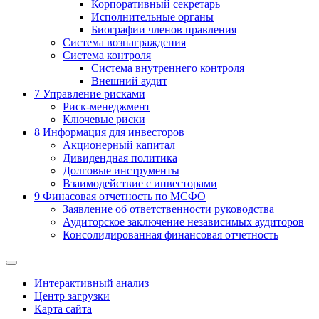
Корпоративный секретарь
Исполнительные органы
Биографии членов правления
Система вознаграждения
Система контроля
Система внутреннего контроля
Внешний аудит
7
Управление рисками
Риск-менеджмент
Ключевые риски
8
Информация для инвесторов
Акционерный капитал
Дивидендная политика
Долговые инструменты
Взаимодействие с инвеcторами
9
Финасовая отчетность по МСФО
Заявление об ответственности руководства
Аудиторское заключение независимых аудиторов
Консолидированная финансовая отчетность
Интерактивный анализ
Центр загрузки
Карта сайта