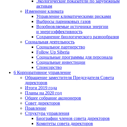
Экологические показатели по зарубежным
активам
Изменение климата
Управление климатическими рисками
Выбросы парниковых газов
Возобновляемые источники энергии
и энергоэффективность
Сохранение биологического разнообразия
Социальная деятельность
Социальное партнерство
Follow Up Siberia
Социальные программы для персонала
Социальные инвестиции
Спонсорство
6
Корпоративное управление
Обращение заместителя Председателя Совета
директоров
Итоги 2019 года
Планы на 2020 год
Общее собрание акционеров
Совет директоров
Правление
Структура управления
Биографии членов совета директоров
Комитеты совета директоров