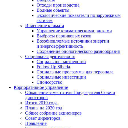
Отходы производства
Водные объекты
Экологические показатели по зарубежным
активам
Изменение климата
Управление климатическими рисками
Выбросы парниковых газов
Возобновляемые источники энергии
и энергоэффективность
Сохранение биологического разнообразия
Социальная деятельность
Социальное партнерство
Follow Up Siberia
Социальные программы для персонала
Социальные инвестиции
Спонсорство
Корпоративное управление
Обращение заместителя Председателя Совета
директоров
Итоги 2019 года
Планы на 2020 год
Общее собрание акционеров
Совет директоров
Правление