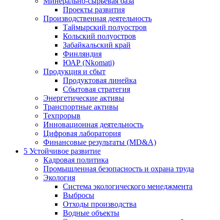
Минерально-сырьевая база
Проекты развития
Производственная деятельность
Таймырский полуостров
Кольский полуостров
Забайкальский край
Финляндия
ЮАР (Nkomati)
Продукция и сбыт
Продуктовая линейка
Сбытовая стратегия
Энергетические активы
Транспортные активы
Техпрорыв
Инновационная деятельность
Цифровая лаборатория
Финансовые результаты (MD&A)
5
Устойчивое развитие
Кадровая политика
Промышленная безопасность и охрана труда
Экология
Система экологического менеджмента
Выбросы
Отходы производства
Водные объекты