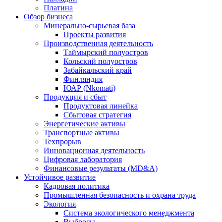
Платина
Обзор бизнеса
Минерально-сырьевая база
Проекты развития
Производственная деятельность
Таймырский полуостров
Кольский полуостров
Забайкальский край
Финляндия
ЮАР (Nkomati)
Продукция и сбыт
Продуктовая линейка
Сбытовая стратегия
Энергетические активы
Транспортные активы
Техпрорыв
Инновационная деятельность
Цифровая лаборатория
Финансовые результаты (MD&A)
Устойчивое развитие
Кадровая политика
Промышленная безопасность и охрана труда
Экология
Система экологического менеджмента
Выбросы