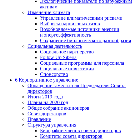
Экологические показатели по зарубежным
активам
Изменение климата
Управление климатическими рисками
Выбросы парниковых газов
Возобновляемые источники энергии
и энергоэффективность
Сохранение биологического разнообразия
Социальная деятельность
Социальное партнерство
Follow Up Siberia
Социальные программы для персонала
Социальные инвестиции
Спонсорство
6
Корпоративное управление
Обращение заместителя Председателя Совета
директоров
Итоги 2019 года
Планы на 2020 год
Общее собрание акционеров
Совет директоров
Правление
Структура управления
Биографии членов совета директоров
Комитеты совета директоров