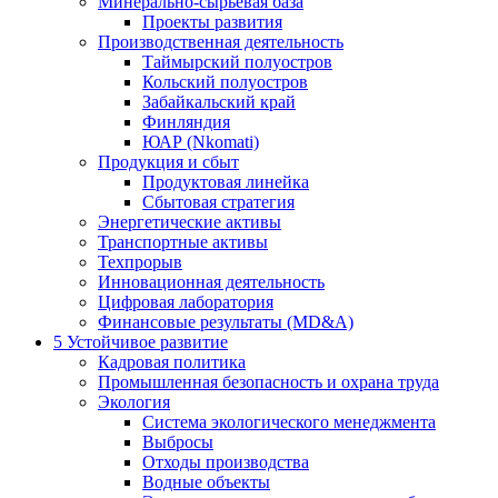
Минерально-сырьевая база
Проекты развития
Производственная деятельность
Таймырский полуостров
Кольский полуостров
Забайкальский край
Финляндия
ЮАР (Nkomati)
Продукция и сбыт
Продуктовая линейка
Сбытовая стратегия
Энергетические активы
Транспортные активы
Техпрорыв
Инновационная деятельность
Цифровая лаборатория
Финансовые результаты (MD&A)
5
Устойчивое развитие
Кадровая политика
Промышленная безопасность и охрана труда
Экология
Система экологического менеджмента
Выбросы
Отходы производства
Водные объекты