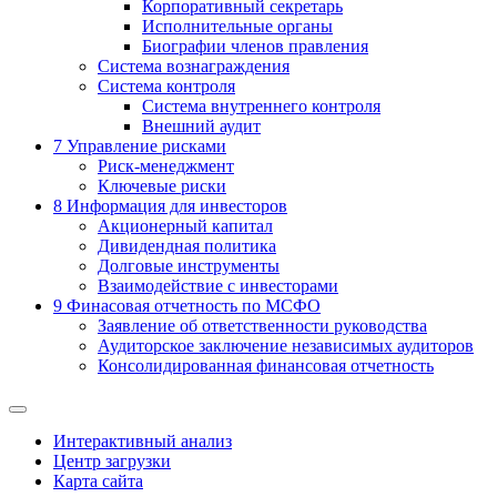
Корпоративный секретарь
Исполнительные органы
Биографии членов правления
Система вознаграждения
Система контроля
Система внутреннего контроля
Внешний аудит
7
Управление рисками
Риск-менеджмент
Ключевые риски
8
Информация для инвесторов
Акционерный капитал
Дивидендная политика
Долговые инструменты
Взаимодействие с инвеcторами
9
Финасовая отчетность по МСФО
Заявление об ответственности руководства
Аудиторское заключение независимых аудиторов
Консолидированная финансовая отчетность
Интерактивный анализ
Центр загрузки
Карта сайта