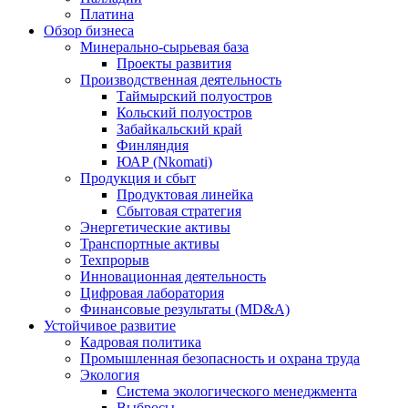
Платина
Обзор бизнеса
Минерально-сырьевая база
Проекты развития
Производственная деятельность
Таймырский полуостров
Кольский полуостров
Забайкальский край
Финляндия
ЮАР (Nkomati)
Продукция и сбыт
Продуктовая линейка
Сбытовая стратегия
Энергетические активы
Транспортные активы
Техпрорыв
Инновационная деятельность
Цифровая лаборатория
Финансовые результаты (MD&A)
Устойчивое развитие
Кадровая политика
Промышленная безопасность и охрана труда
Экология
Система экологического менеджмента
Выбросы