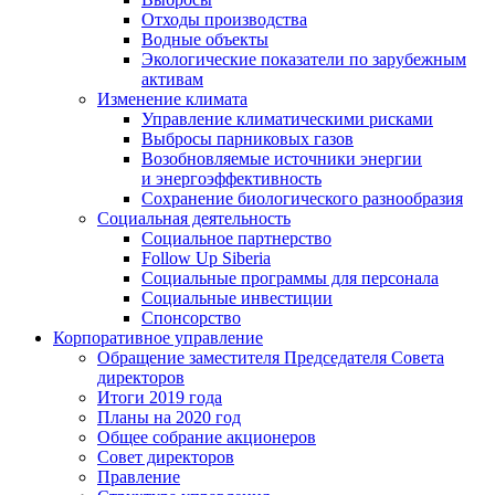
Отходы производства
Водные объекты
Экологические показатели по зарубежным
активам
Изменение климата
Управление климатическими рисками
Выбросы парниковых газов
Возобновляемые источники энергии
и энергоэффективность
Сохранение биологического разнообразия
Социальная деятельность
Социальное партнерство
Follow Up Siberia
Социальные программы для персонала
Социальные инвестиции
Спонсорство
Корпоративное управление
Обращение заместителя Председателя Совета
директоров
Итоги 2019 года
Планы на 2020 год
Общее собрание акционеров
Совет директоров
Правление