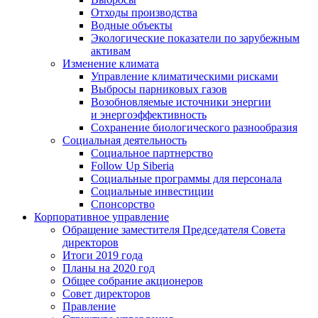
Отходы производства
Водные объекты
Экологические показатели по зарубежным
активам
Изменение климата
Управление климатическими рисками
Выбросы парниковых газов
Возобновляемые источники энергии
и энергоэффективность
Сохранение биологического разнообразия
Социальная деятельность
Социальное партнерство
Follow Up Siberia
Социальные программы для персонала
Социальные инвестиции
Спонсорство
Корпоративное управление
Обращение заместителя Председателя Совета
директоров
Итоги 2019 года
Планы на 2020 год
Общее собрание акционеров
Совет директоров
Правление