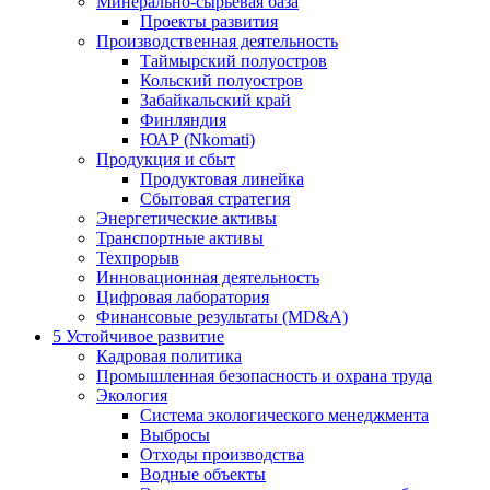
Минерально-сырьевая база
Проекты развития
Производственная деятельность
Таймырский полуостров
Кольский полуостров
Забайкальский край
Финляндия
ЮАР (Nkomati)
Продукция и сбыт
Продуктовая линейка
Сбытовая стратегия
Энергетические активы
Транспортные активы
Техпрорыв
Инновационная деятельность
Цифровая лаборатория
Финансовые результаты (MD&A)
5
Устойчивое развитие
Кадровая политика
Промышленная безопасность и охрана труда
Экология
Система экологического менеджмента
Выбросы
Отходы производства
Водные объекты