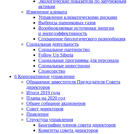
Экологические показатели по зарубежным
активам
Изменение климата
Управление климатическими рисками
Выбросы парниковых газов
Возобновляемые источники энергии
и энергоэффективность
Сохранение биологического разнообразия
Социальная деятельность
Социальное партнерство
Follow Up Siberia
Социальные программы для персонала
Социальные инвестиции
Спонсорство
6
Корпоративное управление
Обращение заместителя Председателя Совета
директоров
Итоги 2019 года
Планы на 2020 год
Общее собрание акционеров
Совет директоров
Правление
Структура управления
Биографии членов совета директоров
Комитеты совета директоров