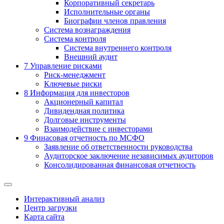
Корпоративный секретарь
Исполнительные органы
Биографии членов правления
Система вознаграждения
Система контроля
Система внутреннего контроля
Внешний аудит
7
Управление рисками
Риск-менеджмент
Ключевые риски
8
Информация для инвесторов
Акционерный капитал
Дивидендная политика
Долговые инструменты
Взаимодействие с инвеcторами
9
Финасовая отчетность по МСФО
Заявление об ответственности руководства
Аудиторское заключение независимых аудиторов
Консолидированная финансовая отчетность
Интерактивный анализ
Центр загрузки
Карта сайта