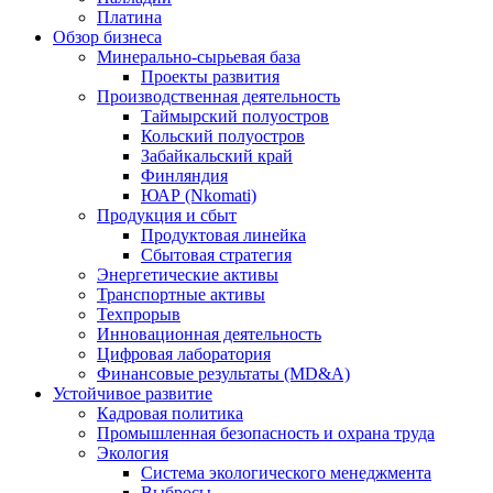
Платина
Обзор бизнеса
Минерально-сырьевая база
Проекты развития
Производственная деятельность
Таймырский полуостров
Кольский полуостров
Забайкальский край
Финляндия
ЮАР (Nkomati)
Продукция и сбыт
Продуктовая линейка
Сбытовая стратегия
Энергетические активы
Транспортные активы
Техпрорыв
Инновационная деятельность
Цифровая лаборатория
Финансовые результаты (MD&A)
Устойчивое развитие
Кадровая политика
Промышленная безопасность и охрана труда
Экология
Система экологического менеджмента
Выбросы