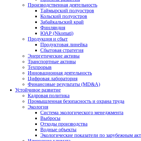
Производственная деятельность
Таймырский полуостров
Кольский полуостров
Забайкальский край
Финляндия
ЮАР (Nkomati)
Продукция и сбыт
Продуктовая линейка
Сбытовая стратегия
Энергетические активы
Транспортные активы
Техпрорыв
Инновационная деятельность
Цифровая лаборатория
Финансовые результаты (MD&A)
Устойчивое развитие
Кадровая политика
Промышленная безопасность и охрана труда
Экология
Система экологического менеджмента
Выбросы
Отходы производства
Водные объекты
Экологические показатели по зарубежным ак
Изменение климата