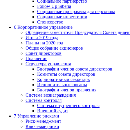
Социальное партнерство
Follow Up Siberia
Социальные программы для персонала
Социальные инвестиции
Спонсорство
6
Корпоративное управление
Обращение заместителя Председателя Совета дирек
Итоги 2019 года
Планы на 2020 год
Общее собрание акционеров
Совет директоров
Правление
Структура управления
Биографии членов совета директоров
Комитеты совета директоров
Корпоративный секретарь
Исполнительные органы
Биографии членов правления
Система вознаграждения
Система контроля
Система внутреннего контроля
Внешний аудит
7
Управление рисками
Риск-менеджмент
Ключевые риски