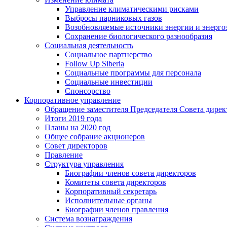
Управление климатическими рисками
Выбросы парниковых газов
Возобновляемые источники энергии и энерго
Сохранение биологического разнообразия
Социальная деятельность
Социальное партнерство
Follow Up Siberia
Социальные программы для персонала
Социальные инвестиции
Спонсорство
Корпоративное управление
Обращение заместителя Председателя Совета дирек
Итоги 2019 года
Планы на 2020 год
Общее собрание акционеров
Совет директоров
Правление
Структура управления
Биографии членов совета директоров
Комитеты совета директоров
Корпоративный секретарь
Исполнительные органы
Биографии членов правления
Система вознаграждения