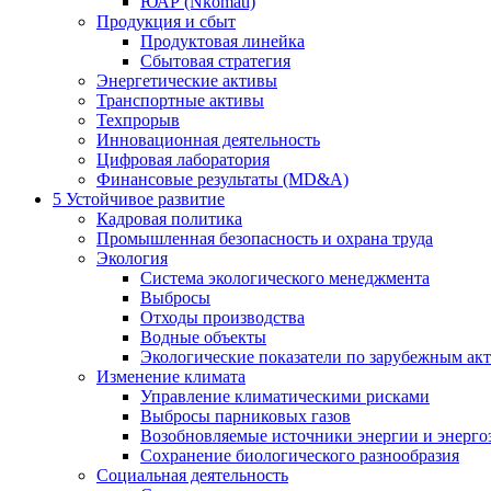
ЮАР (Nkomati)
Продукция и сбыт
Продуктовая линейка
Сбытовая стратегия
Энергетические активы
Транспортные активы
Техпрорыв
Инновационная деятельность
Цифровая лаборатория
Финансовые результаты (MD&A)
5
Устойчивое развитие
Кадровая политика
Промышленная безопасность и охрана труда
Экология
Система экологического менеджмента
Выбросы
Отходы производства
Водные объекты
Экологические показатели по зарубежным ак
Изменение климата
Управление климатическими рисками
Выбросы парниковых газов
Возобновляемые источники энергии и энерго
Сохранение биологического разнообразия
Социальная деятельность