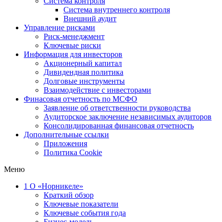
Система контроля
Система внутреннего контроля
Внешний аудит
Управление рисками
Риск-менеджмент
Ключевые риски
Информация для инвесторов
Акционерный капитал
Дивидендная политика
Долговые инструменты
Взаимодействие с инвеcторами
Финасовая отчетность по МСФО
Заявление об ответственности руководства
Аудиторское заключение независимых аудиторов
Консолидированная финансовая отчетность
Дополнительные ссылки
Приложения
Политика Cookie
Меню
1
О «Норникеле»
Краткий обзор
Ключевые показатели
Ключевые события года
Бизнес-модель