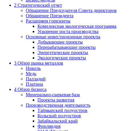
2
Стратегический отчет
Обращение Председателя Совета директоров
Обращение Президента
Расширяем горизонты
Комплексная экологическая программа
Ускорение роста производства
Основные инвестиционные проекты
Добывающие проекты
Перерабатывающие проекты
Энергетические проекты
Экологические проекты
3
Обзор рынка металлов
Никель
Медь
Палладий
Платина
4
Обзор бизнеса
Минерально-сырьевая база
Проекты развития
Производственная деятельность
Таймырский полуостров
Кольский полуостров
Забайкальский край
Финляндия