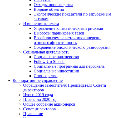
Отходы производства
Водные объекты
Экологические показатели по зарубежным
активам
Изменение климата
Управление климатическими рисками
Выбросы парниковых газов
Возобновляемые источники энергии
и энергоэффективность
Сохранение биологического разнообразия
Социальная деятельность
Социальное партнерство
Follow Up Siberia
Социальные программы для персонала
Социальные инвестиции
Спонсорство
Корпоративное управление
Обращение заместителя Председателя Совета
директоров
Итоги 2019 года
Планы на 2020 год
Общее собрание акционеров
Совет директоров
Правление