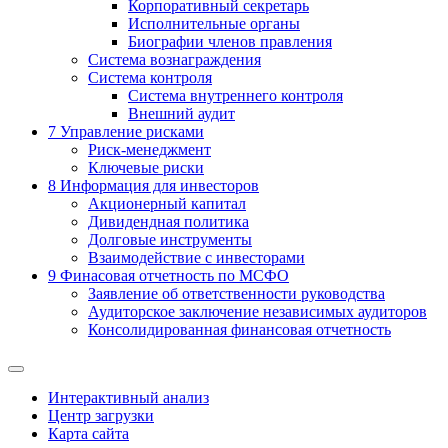
Корпоративный секретарь
Исполнительные органы
Биографии членов правления
Система вознаграждения
Система контроля
Система внутреннего контроля
Внешний аудит
7
Управление рисками
Риск-менеджмент
Ключевые риски
8
Информация для инвесторов
Акционерный капитал
Дивидендная политика
Долговые инструменты
Взаимодействие с инвеcторами
9
Финасовая отчетность по МСФО
Заявление об ответственности руководства
Аудиторское заключение независимых аудиторов
Консолидированная финансовая отчетность
Интерактивный анализ
Центр загрузки
Карта сайта