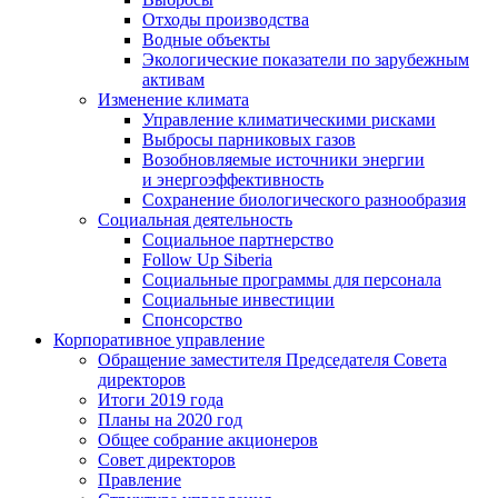
Отходы производства
Водные объекты
Экологические показатели по зарубежным
активам
Изменение климата
Управление климатическими рисками
Выбросы парниковых газов
Возобновляемые источники энергии
и энергоэффективность
Сохранение биологического разнообразия
Социальная деятельность
Социальное партнерство
Follow Up Siberia
Социальные программы для персонала
Социальные инвестиции
Спонсорство
Корпоративное управление
Обращение заместителя Председателя Совета
директоров
Итоги 2019 года
Планы на 2020 год
Общее собрание акционеров
Совет директоров
Правление