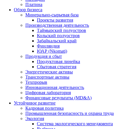
Платина
Обзор бизнеса
Минерально-сырьевая база
Проекты развития
Производственная деятельность
Таймырский полуостров
Кольский полуостров
Забайкальский край
Финляндия
ЮАР (Nkomati)
Продукция и сбыт
Продуктовая линейка
Сбытовая стратегия
Энергетические активы
Транспортные активы
Техпрорыв
Инновационная деятельность
Цифровая лаборатория
Финансовые результаты (MD&A)
Устойчивое развитие
Кадровая политика
Промышленная безопасность и охрана труда
Экология
Система экологического менеджмента
Выбросы