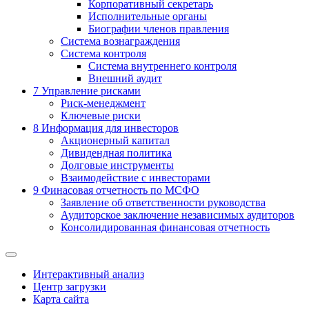
Корпоративный секретарь
Исполнительные органы
Биографии членов правления
Система вознаграждения
Система контроля
Система внутреннего контроля
Внешний аудит
7
Управление рисками
Риск-менеджмент
Ключевые риски
8
Информация для инвесторов
Акционерный капитал
Дивидендная политика
Долговые инструменты
Взаимодействие с инвеcторами
9
Финасовая отчетность по МСФО
Заявление об ответственности руководства
Аудиторское заключение независимых аудиторов
Консолидированная финансовая отчетность
Интерактивный анализ
Центр загрузки
Карта сайта