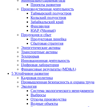
Минерально-сырьевая база
Проекты развития
Производственная деятельность
Таймырский полуостров
Кольский полуостров
Забайкальский край
Финляндия
ЮАР (Nkomati)
Продукция и сбыт
Продуктовая линейка
Сбытовая стратегия
Энергетические активы
Транспортные активы
Техпрорыв
Инновационная деятельность
Цифровая лаборатория
Финансовые результаты (MD&A)
5
Устойчивое развитие
Кадровая политика
Промышленная безопасность и охрана труда
Экология
Система экологического менеджмента
Выбросы
Отходы производства
Водные объекты