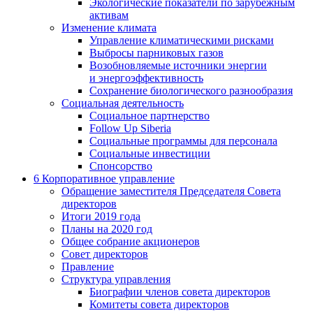
Экологические показатели по зарубежным
активам
Изменение климата
Управление климатическими рисками
Выбросы парниковых газов
Возобновляемые источники энергии
и энергоэффективность
Сохранение биологического разнообразия
Социальная деятельность
Социальное партнерство
Follow Up Siberia
Социальные программы для персонала
Социальные инвестиции
Спонсорство
6
Корпоративное управление
Обращение заместителя Председателя Совета
директоров
Итоги 2019 года
Планы на 2020 год
Общее собрание акционеров
Совет директоров
Правление
Структура управления
Биографии членов совета директоров
Комитеты совета директоров