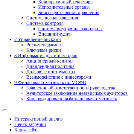
Корпоративный секретарь
Исполнительные органы
Биографии членов правления
Система вознаграждения
Система контроля
Система внутреннего контроля
Внешний аудит
7
Управление рисками
Риск-менеджмент
Ключевые риски
8
Информация для инвесторов
Акционерный капитал
Дивидендная политика
Долговые инструменты
Взаимодействие с инвеcторами
9
Финасовая отчетность по МСФО
Заявление об ответственности руководства
Аудиторское заключение независимых аудиторов
Консолидированная финансовая отчетность
Интерактивный анализ
Центр загрузки
Карта сайта