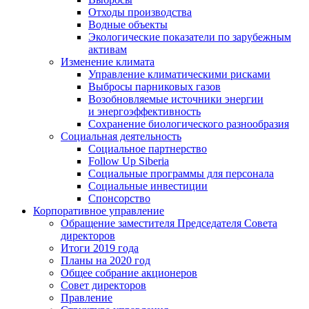
Отходы производства
Водные объекты
Экологические показатели по зарубежным
активам
Изменение климата
Управление климатическими рисками
Выбросы парниковых газов
Возобновляемые источники энергии
и энергоэффективность
Сохранение биологического разнообразия
Социальная деятельность
Социальное партнерство
Follow Up Siberia
Социальные программы для персонала
Социальные инвестиции
Спонсорство
Корпоративное управление
Обращение заместителя Председателя Совета
директоров
Итоги 2019 года
Планы на 2020 год
Общее собрание акционеров
Совет директоров
Правление