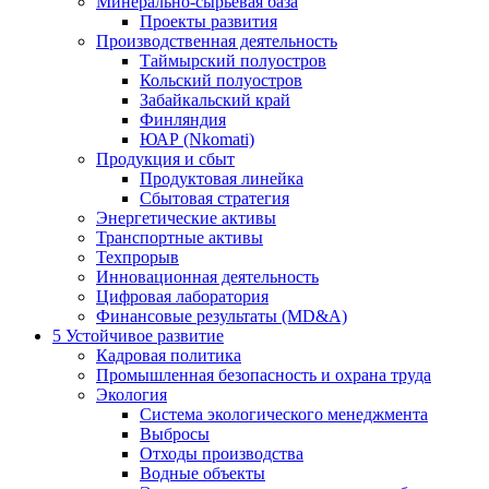
Минерально-сырьевая база
Проекты развития
Производственная деятельность
Таймырский полуостров
Кольский полуостров
Забайкальский край
Финляндия
ЮАР (Nkomati)
Продукция и сбыт
Продуктовая линейка
Сбытовая стратегия
Энергетические активы
Транспортные активы
Техпрорыв
Инновационная деятельность
Цифровая лаборатория
Финансовые результаты (MD&A)
5
Устойчивое развитие
Кадровая политика
Промышленная безопасность и охрана труда
Экология
Система экологического менеджмента
Выбросы
Отходы производства
Водные объекты