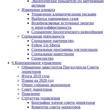
Экологические показатели по зарубежным
активам
Изменение климата
Управление климатическими рисками
Выбросы парниковых газов
Возобновляемые источники энергии
и энергоэффективность
Сохранение биологического разнообразия
Социальная деятельность
Социальное партнерство
Follow Up Siberia
Социальные программы для персонала
Социальные инвестиции
Спонсорство
6
Корпоративное управление
Обращение заместителя Председателя Совета
директоров
Итоги 2019 года
Планы на 2020 год
Общее собрание акционеров
Совет директоров
Правление
Структура управления
Биографии членов совета директоров
Комитеты совета директоров