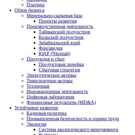
Платина
Обзор бизнеса
Минерально-сырьевая база
Проекты развития
Производственная деятельность
Таймырский полуостров
Кольский полуостров
Забайкальский край
Финляндия
ЮАР (Nkomati)
Продукция и сбыт
Продуктовая линейка
Сбытовая стратегия
Энергетические активы
Транспортные активы
Техпрорыв
Инновационная деятельность
Цифровая лаборатория
Финансовые результаты (MD&A)
Устойчивое развитие
Кадровая политика
Промышленная безопасность и охрана труда
Экология
Система экологического менеджмента
Выбросы