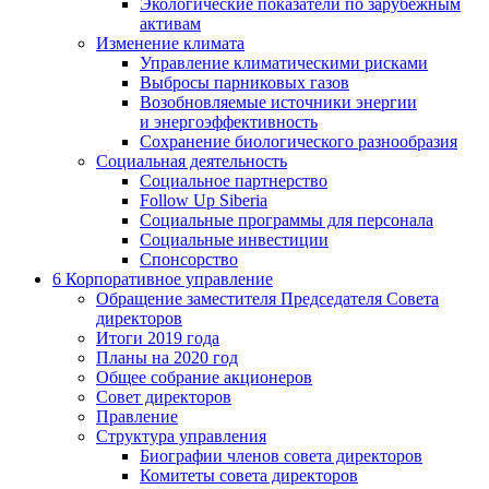
Экологические показатели по зарубежным
активам
Изменение климата
Управление климатическими рисками
Выбросы парниковых газов
Возобновляемые источники энергии
и энергоэффективность
Сохранение биологического разнообразия
Социальная деятельность
Социальное партнерство
Follow Up Siberia
Социальные программы для персонала
Социальные инвестиции
Спонсорство
6
Корпоративное управление
Обращение заместителя Председателя Совета
директоров
Итоги 2019 года
Планы на 2020 год
Общее собрание акционеров
Совет директоров
Правление
Структура управления
Биографии членов совета директоров
Комитеты совета директоров