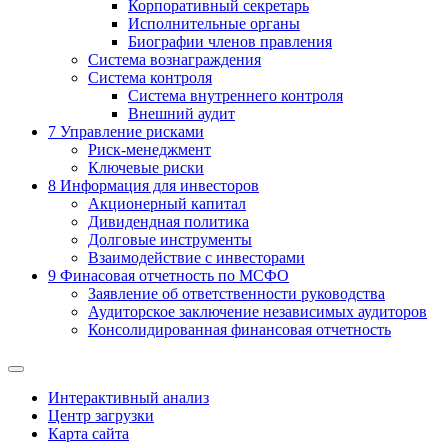
Корпоративный секретарь
Исполнительные органы
Биографии членов правления
Система вознаграждения
Система контроля
Система внутреннего контроля
Внешний аудит
7
Управление рисками
Риск-менеджмент
Ключевые риски
8
Информация для инвесторов
Акционерный капитал
Дивидендная политика
Долговые инструменты
Взаимодействие с инвеcторами
9
Финасовая отчетность по МСФО
Заявление об ответственности руководства
Аудиторское заключение независимых аудиторов
Консолидированная финансовая отчетность
Интерактивный анализ
Центр загрузки
Карта сайта