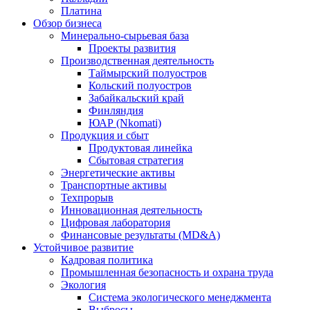
Платина
Обзор бизнеса
Минерально-сырьевая база
Проекты развития
Производственная деятельность
Таймырский полуостров
Кольский полуостров
Забайкальский край
Финляндия
ЮАР (Nkomati)
Продукция и сбыт
Продуктовая линейка
Сбытовая стратегия
Энергетические активы
Транспортные активы
Техпрорыв
Инновационная деятельность
Цифровая лаборатория
Финансовые результаты (MD&A)
Устойчивое развитие
Кадровая политика
Промышленная безопасность и охрана труда
Экология
Система экологического менеджмента
Выбросы