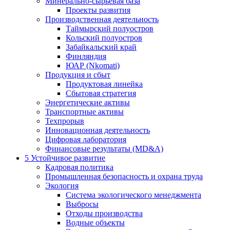
Минерально-сырьевая база
Проекты развития
Производственная деятельность
Таймырский полуостров
Кольский полуостров
Забайкальский край
Финляндия
ЮАР (Nkomati)
Продукция и сбыт
Продуктовая линейка
Сбытовая стратегия
Энергетические активы
Транспортные активы
Техпрорыв
Инновационная деятельность
Цифровая лаборатория
Финансовые результаты (MD&A)
5
Устойчивое развитие
Кадровая политика
Промышленная безопасность и охрана труда
Экология
Система экологического менеджмента
Выбросы
Отходы производства
Водные объекты