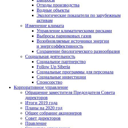
Отходы производства
Водные объекты
Экологические показатели по зарубежным
активам
Изменение климата
Управление климатическими рисками
Выбросы парниковых газов
Возобновляемые источники энергии
и энергоэффективность
Сохранение биологического разнообразия
Социальная деятельность
Социальное партнерство
Follow Up Siberia
Социальные программы для персонала
Социальные инвестиции
Спонсорство
Корпоративное управление
Обращение заместителя Председателя Совета
директоров
Итоги 2019 года
Планы на 2020 год
Общее собрание акционеров
Совет директоров
Правление