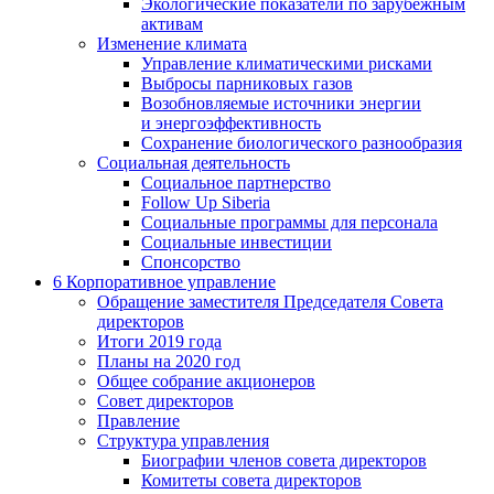
Экологические показатели по зарубежным
активам
Изменение климата
Управление климатическими рисками
Выбросы парниковых газов
Возобновляемые источники энергии
и энергоэффективность
Сохранение биологического разнообразия
Социальная деятельность
Социальное партнерство
Follow Up Siberia
Социальные программы для персонала
Социальные инвестиции
Спонсорство
6
Корпоративное управление
Обращение заместителя Председателя Совета
директоров
Итоги 2019 года
Планы на 2020 год
Общее собрание акционеров
Совет директоров
Правление
Структура управления
Биографии членов совета директоров
Комитеты совета директоров