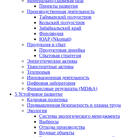
Минерально-сырьевая база
Проекты развития
Производственная деятельность
Таймырский полуостров
Кольский полуостров
Забайкальский край
Финляндия
ЮАР (Nkomati)
Продукция и сбыт
Продуктовая линейка
Сбытовая стратегия
Энергетические активы
Транспортные активы
Техпрорыв
Инновационная деятельность
Цифровая лаборатория
Финансовые результаты (MD&A)
5
Устойчивое развитие
Кадровая политика
Промышленная безопасность и охрана труда
Экология
Система экологического менеджмента
Выбросы
Отходы производства
Водные объекты