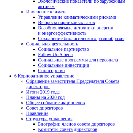
Экологические показатели по зарубежным
активам
Изменение климата
Управление климатическими рисками
Выбросы парниковых газов
Возобновляемые источники энергии
и энергоэффективность
Сохранение биологического разнообразия
Социальная деятельность
Социальное партнерство
Follow Up Siberia
Социальные программы для персонала
Социальные инвестиции
Спонсорство
6
Корпоративное управление
Обращение заместителя Председателя Совета
директоров
Итоги 2019 года
Планы на 2020 год
Общее собрание акционеров
Совет директоров
Правление
Структура управления
Биографии членов совета директоров
Комитеты совета директоров