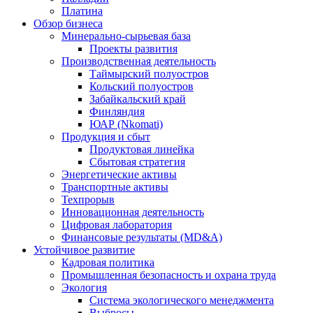
Платина
Обзор бизнеса
Минерально-сырьевая база
Проекты развития
Производственная деятельность
Таймырский полуостров
Кольский полуостров
Забайкальский край
Финляндия
ЮАР (Nkomati)
Продукция и сбыт
Продуктовая линейка
Сбытовая стратегия
Энергетические активы
Транспортные активы
Техпрорыв
Инновационная деятельность
Цифровая лаборатория
Финансовые результаты (MD&A)
Устойчивое развитие
Кадровая политика
Промышленная безопасность и охрана труда
Экология
Система экологического менеджмента
Выбросы