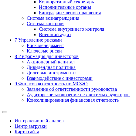
Корпоративный секретарь
Исполнительные органы
Биографии членов правления
Система вознаграждения
Система контроля
Система внутреннего контроля
Внешний аудит
7
Управление рисками
Риск-менеджмент
Ключевые риски
8
Информация для инвесторов
Акционерный капитал
Дивидендная политика
Долговые инструменты
Взаимодействие с инвеcторами
9
Финасовая отчетность по МСФО
Заявление об ответственности руководства
Аудиторское заключение независимых аудиторов
Консолидированная финансовая отчетность
Интерактивный анализ
Центр загрузки
Карта сайта