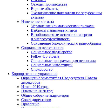
Отходы производства
Водные объекты
Экологические показатели по зарубежным
активам
Изменение климата
Управление климатическими рисками
Выбросы парниковых газов
Возобновляемые источники энергии
и энергоэффективность
Сохранение биологического разнообразия
Социальная деятельность
Социальное партнерство
Follow Up Siberia
Социальные программы для персонала
Социальные инвестиции
Спонсорство
Корпоративное управление
Обращение заместителя Председателя Совета
директоров
Итоги 2019 года
Планы на 2020 год
Общее собрание акционеров
Совет директоров
Правление