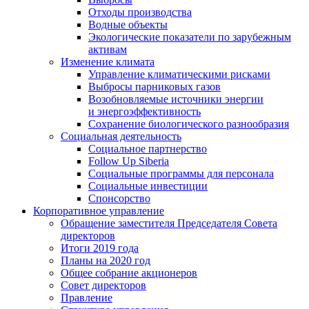
Отходы производства
Водные объекты
Экологические показатели по зарубежным
активам
Изменение климата
Управление климатическими рисками
Выбросы парниковых газов
Возобновляемые источники энергии
и энергоэффективность
Сохранение биологического разнообразия
Социальная деятельность
Социальное партнерство
Follow Up Siberia
Социальные программы для персонала
Социальные инвестиции
Спонсорство
Корпоративное управление
Обращение заместителя Председателя Совета
директоров
Итоги 2019 года
Планы на 2020 год
Общее собрание акционеров
Совет директоров
Правление