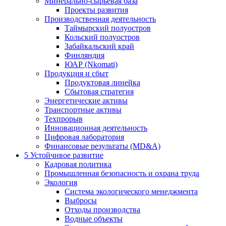
Минерально-сырьевая база
Проекты развития
Производственная деятельность
Таймырский полуостров
Кольский полуостров
Забайкальский край
Финляндия
ЮАР (Nkomati)
Продукция и сбыт
Продуктовая линейка
Сбытовая стратегия
Энергетические активы
Транспортные активы
Техпрорыв
Инновационная деятельность
Цифровая лаборатория
Финансовые результаты (MD&A)
5
Устойчивое развитие
Кадровая политика
Промышленная безопасность и охрана труда
Экология
Система экологического менеджмента
Выбросы
Отходы производства
Водные объекты