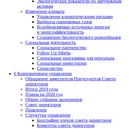
Экологические показатели по зарубежным
активам
Изменение климата
Управление климатическими рисками
Выбросы парниковых газов
Возобновляемые источники энергии
и энергоэффективность
Сохранение биологического разнообразия
Социальная деятельность
Социальное партнерство
Follow Up Siberia
Социальные программы для персонала
Социальные инвестиции
Спонсорство
6
Корпоративное управление
Обращение заместителя Председателя Совета
директоров
Итоги 2019 года
Планы на 2020 год
Общее собрание акционеров
Совет директоров
Правление
Структура управления
Биографии членов совета директоров
Комитеты совета директоров