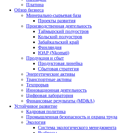
Платина
Обзор бизнеса
Минерально-сырьевая база
Проекты развития
Производственная деятельность
Таймырский полуостров
Кольский полуостров
Забайкальский край
Финляндия
ЮАР (Nkomati)
Продукция и сбыт
Продуктовая линейка
Сбытовая стратегия
Энергетические активы
Транспортные активы
Техпрорыв
Инновационная деятельность
Цифровая лаборатория
Финансовые результаты (MD&A)
Устойчивое развитие
Кадровая политика
Промышленная безопасность и охрана труда
Экология
Система экологического менеджмента
Выбросы