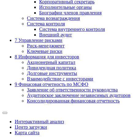
Корпоративный секретарь
Исполнительные органы
Биографии членов правления
Система вознаграждения
Система контроля
Система внутреннего контроля
Внешний аудит
7
Управление рисками
Риск-менеджмент
Ключевые риски
8
Информация для инвесторов
Акционерный капитал
Дивидендная политика
Долговые инструменты
Взаимодействие с инвеcторами
9
Финасовая отчетность по МСФО
Заявление об ответственности руководства
Аудиторское заключение независимых аудиторов
Консолидированная финансовая отчетность
Интерактивный анализ
Центр загрузки
Карта сайта