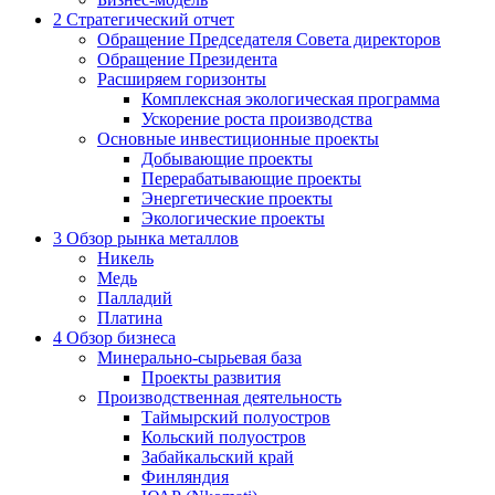
2
Стратегический отчет
Обращение Председателя Совета директоров
Обращение Президента
Расширяем горизонты
Комплексная экологическая программа
Ускорение роста производства
Основные инвестиционные проекты
Добывающие проекты
Перерабатывающие проекты
Энергетические проекты
Экологические проекты
3
Обзор рынка металлов
Никель
Медь
Палладий
Платина
4
Обзор бизнеса
Минерально-сырьевая база
Проекты развития
Производственная деятельность
Таймырский полуостров
Кольский полуостров
Забайкальский край
Финляндия