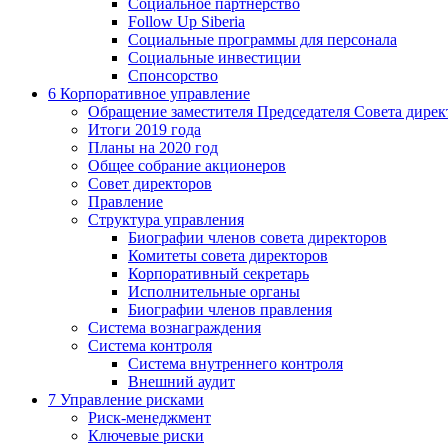
Социальное партнерство
Follow Up Siberia
Социальные программы для персонала
Социальные инвестиции
Спонсорство
6
Корпоративное управление
Обращение заместителя Председателя Совета дирек
Итоги 2019 года
Планы на 2020 год
Общее собрание акционеров
Совет директоров
Правление
Структура управления
Биографии членов совета директоров
Комитеты совета директоров
Корпоративный секретарь
Исполнительные органы
Биографии членов правления
Система вознаграждения
Система контроля
Система внутреннего контроля
Внешний аудит
7
Управление рисками
Риск-менеджмент
Ключевые риски