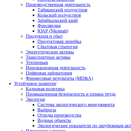
Производственная деятельность
Таймырский полуостров
Кольский полуостров
Забайкальский край
Финляндия
ЮАР (Nkomati)
Продукция и сбыт
Продуктовая линейка
Сбытовая стратегия
Энергетические активы
Транспортные активы
Техпрорыв
Инновационная деятельность
Цифровая лаборатория
Финансовые результаты (MD&A)
Устойчивое развитие
Кадровая политика
Промышленная безопасность и охрана труда
Экология
Система экологического менеджмента
Выбросы
Отходы производства
Водные объекты
Экологические показатели по зарубежным ак
Изменение климата