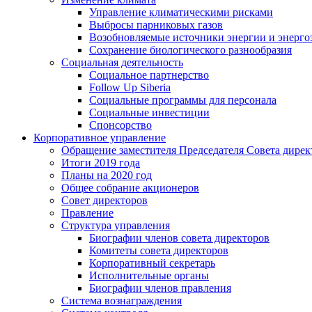
Управление климатическими рисками
Выбросы парниковых газов
Возобновляемые источники энергии и энерго
Сохранение биологического разнообразия
Социальная деятельность
Социальное партнерство
Follow Up Siberia
Социальные программы для персонала
Социальные инвестиции
Спонсорство
Корпоративное управление
Обращение заместителя Председателя Совета дирек
Итоги 2019 года
Планы на 2020 год
Общее собрание акционеров
Совет директоров
Правление
Структура управления
Биографии членов совета директоров
Комитеты совета директоров
Корпоративный секретарь
Исполнительные органы
Биографии членов правления
Система вознаграждения