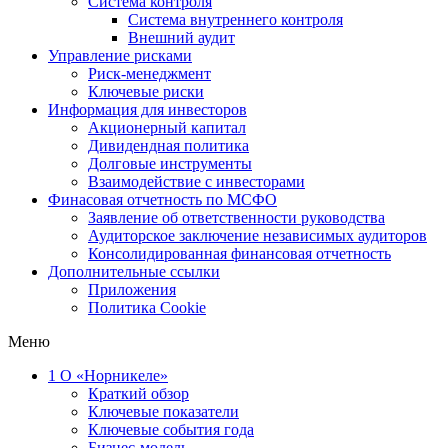
Система контроля
Система внутреннего контроля
Внешний аудит
Управление рисками
Риск-менеджмент
Ключевые риски
Информация для инвесторов
Акционерный капитал
Дивидендная политика
Долговые инструменты
Взаимодействие с инвеcторами
Финасовая отчетность по МСФО
Заявление об ответственности руководства
Аудиторское заключение независимых аудиторов
Консолидированная финансовая отчетность
Дополнительные ссылки
Приложения
Политика Cookie
Меню
1
О «Норникеле»
Краткий обзор
Ключевые показатели
Ключевые события года
Бизнес-модель