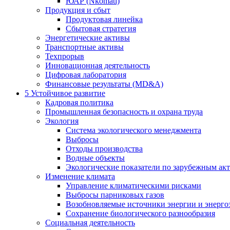
ЮАР (Nkomati)
Продукция и сбыт
Продуктовая линейка
Сбытовая стратегия
Энергетические активы
Транспортные активы
Техпрорыв
Инновационная деятельность
Цифровая лаборатория
Финансовые результаты (MD&A)
5
Устойчивое развитие
Кадровая политика
Промышленная безопасность и охрана труда
Экология
Система экологического менеджмента
Выбросы
Отходы производства
Водные объекты
Экологические показатели по зарубежным ак
Изменение климата
Управление климатическими рисками
Выбросы парниковых газов
Возобновляемые источники энергии и энерго
Сохранение биологического разнообразия
Социальная деятельность