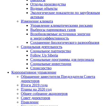
Отходы производства
Водные объекты
Экологические показатели по зарубежным
активам
Изменение климата
Управление климатическими рисками
Выбросы парниковых газов
Возобновляемые источники энергии
и энергоэффективность
Сохранение биологического разнообразия
Социальная деятельность
Социальное партнерство
Follow Up Siberia
Социальные программы для персонала
Социальные инвестиции
Спонсорство
Корпоративное управление
Обращение заместителя Председателя Совета
директоров
Итоги 2019 года
Планы на 2020 год
Общее собрание акционеров
Совет директоров
Правление