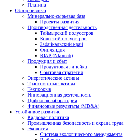
Платина
Обзор бизнеса
Минерально-сырьевая база
Проекты развития
Производственная деятельность
Таймырский полуостров
Кольский полуостров
Забайкальский край
Финляндия
ЮАР (Nkomati)
Продукция и сбыт
Продуктовая линейка
Сбытовая стратегия
Энергетические активы
Транспортные активы
Техпрорыв
Инновационная деятельность
Цифровая лаборатория
Финансовые результаты (MD&A)
Устойчивое развитие
Кадровая политика
Промышленная безопасность и охрана труда
Экология
Система экологического менеджмента
Выбросы