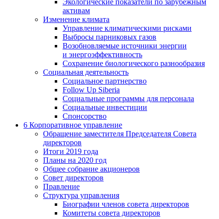
Экологические показатели по зарубежным
активам
Изменение климата
Управление климатическими рисками
Выбросы парниковых газов
Возобновляемые источники энергии
и энергоэффективность
Сохранение биологического разнообразия
Социальная деятельность
Социальное партнерство
Follow Up Siberia
Социальные программы для персонала
Социальные инвестиции
Спонсорство
6
Корпоративное управление
Обращение заместителя Председателя Совета
директоров
Итоги 2019 года
Планы на 2020 год
Общее собрание акционеров
Совет директоров
Правление
Структура управления
Биографии членов совета директоров
Комитеты совета директоров