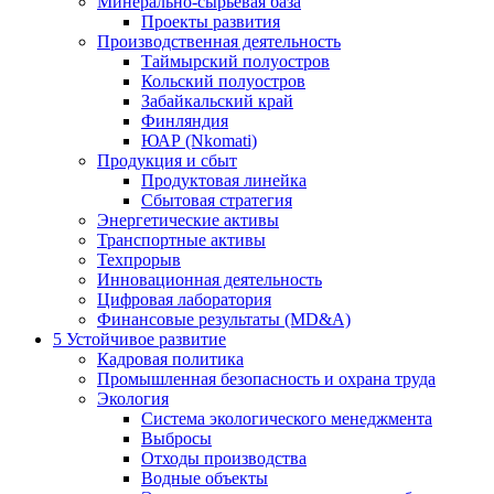
Минерально-сырьевая база
Проекты развития
Производственная деятельность
Таймырский полуостров
Кольский полуостров
Забайкальский край
Финляндия
ЮАР (Nkomati)
Продукция и сбыт
Продуктовая линейка
Сбытовая стратегия
Энергетические активы
Транспортные активы
Техпрорыв
Инновационная деятельность
Цифровая лаборатория
Финансовые результаты (MD&A)
5
Устойчивое развитие
Кадровая политика
Промышленная безопасность и охрана труда
Экология
Система экологического менеджмента
Выбросы
Отходы производства
Водные объекты