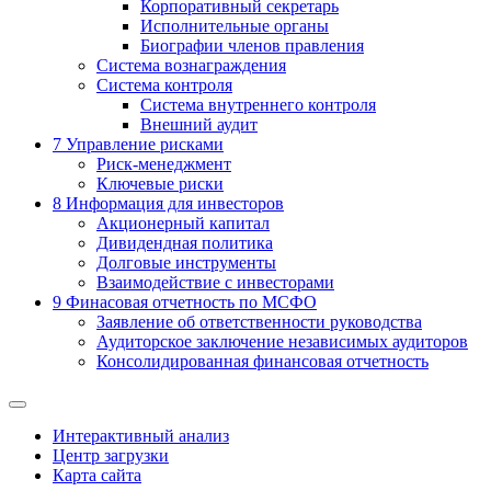
Корпоративный секретарь
Исполнительные органы
Биографии членов правления
Система вознаграждения
Система контроля
Система внутреннего контроля
Внешний аудит
7
Управление рисками
Риск-менеджмент
Ключевые риски
8
Информация для инвесторов
Акционерный капитал
Дивидендная политика
Долговые инструменты
Взаимодействие с инвеcторами
9
Финасовая отчетность по МСФО
Заявление об ответственности руководства
Аудиторское заключение независимых аудиторов
Консолидированная финансовая отчетность
Интерактивный анализ
Центр загрузки
Карта сайта