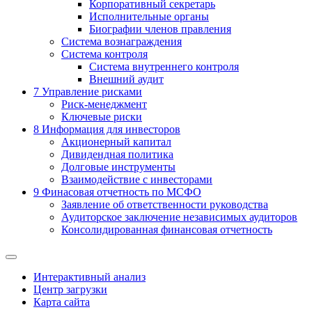
Корпоративный секретарь
Исполнительные органы
Биографии членов правления
Система вознаграждения
Система контроля
Система внутреннего контроля
Внешний аудит
7
Управление рисками
Риск-менеджмент
Ключевые риски
8
Информация для инвесторов
Акционерный капитал
Дивидендная политика
Долговые инструменты
Взаимодействие с инвеcторами
9
Финасовая отчетность по МСФО
Заявление об ответственности руководства
Аудиторское заключение независимых аудиторов
Консолидированная финансовая отчетность
Интерактивный анализ
Центр загрузки
Карта сайта