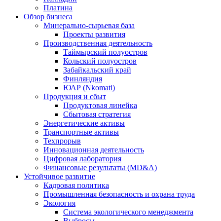
Платина
Обзор бизнеса
Минерально-сырьевая база
Проекты развития
Производственная деятельность
Таймырский полуостров
Кольский полуостров
Забайкальский край
Финляндия
ЮАР (Nkomati)
Продукция и сбыт
Продуктовая линейка
Сбытовая стратегия
Энергетические активы
Транспортные активы
Техпрорыв
Инновационная деятельность
Цифровая лаборатория
Финансовые результаты (MD&A)
Устойчивое развитие
Кадровая политика
Промышленная безопасность и охрана труда
Экология
Система экологического менеджмента
Выбросы