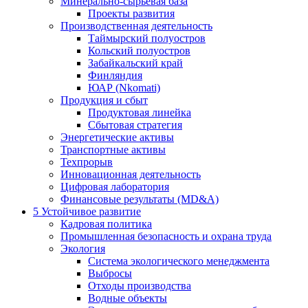
Минерально-сырьевая база
Проекты развития
Производственная деятельность
Таймырский полуостров
Кольский полуостров
Забайкальский край
Финляндия
ЮАР (Nkomati)
Продукция и сбыт
Продуктовая линейка
Сбытовая стратегия
Энергетические активы
Транспортные активы
Техпрорыв
Инновационная деятельность
Цифровая лаборатория
Финансовые результаты (MD&A)
5
Устойчивое развитие
Кадровая политика
Промышленная безопасность и охрана труда
Экология
Система экологического менеджмента
Выбросы
Отходы производства
Водные объекты