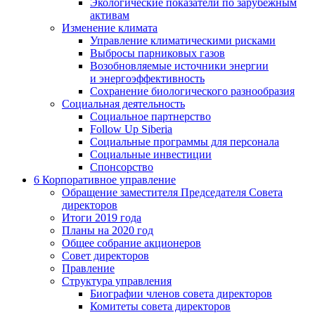
Экологические показатели по зарубежным
активам
Изменение климата
Управление климатическими рисками
Выбросы парниковых газов
Возобновляемые источники энергии
и энергоэффективность
Сохранение биологического разнообразия
Социальная деятельность
Социальное партнерство
Follow Up Siberia
Социальные программы для персонала
Социальные инвестиции
Спонсорство
6
Корпоративное управление
Обращение заместителя Председателя Совета
директоров
Итоги 2019 года
Планы на 2020 год
Общее собрание акционеров
Совет директоров
Правление
Структура управления
Биографии членов совета директоров
Комитеты совета директоров