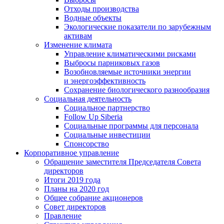
Отходы производства
Водные объекты
Экологические показатели по зарубежным
активам
Изменение климата
Управление климатическими рисками
Выбросы парниковых газов
Возобновляемые источники энергии
и энергоэффективность
Сохранение биологического разнообразия
Социальная деятельность
Социальное партнерство
Follow Up Siberia
Социальные программы для персонала
Социальные инвестиции
Спонсорство
Корпоративное управление
Обращение заместителя Председателя Совета
директоров
Итоги 2019 года
Планы на 2020 год
Общее собрание акционеров
Совет директоров
Правление