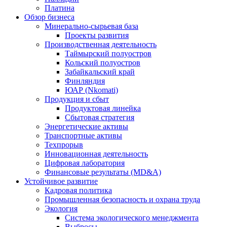
Платина
Обзор бизнеса
Минерально-сырьевая база
Проекты развития
Производственная деятельность
Таймырский полуостров
Кольский полуостров
Забайкальский край
Финляндия
ЮАР (Nkomati)
Продукция и сбыт
Продуктовая линейка
Сбытовая стратегия
Энергетические активы
Транспортные активы
Техпрорыв
Инновационная деятельность
Цифровая лаборатория
Финансовые результаты (MD&A)
Устойчивое развитие
Кадровая политика
Промышленная безопасность и охрана труда
Экология
Система экологического менеджмента
Выбросы