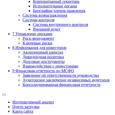
Корпоративный секретарь
Исполнительные органы
Биографии членов правления
Система вознаграждения
Система контроля
Система внутреннего контроля
Внешний аудит
7
Управление рисками
Риск-менеджмент
Ключевые риски
8
Информация для инвесторов
Акционерный капитал
Дивидендная политика
Долговые инструменты
Взаимодействие с инвеcторами
9
Финасовая отчетность по МСФО
Заявление об ответственности руководства
Аудиторское заключение независимых аудиторов
Консолидированная финансовая отчетность
Интерактивный анализ
Центр загрузки
Карта сайта