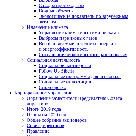
Отходы производства
Водные объекты
Экологические показатели по зарубежным
активам
Изменение климата
Управление климатическими рисками
Выбросы парниковых газов
Возобновляемые источники энергии
и энергоэффективность
Сохранение биологического разнообразия
Социальная деятельность
Социальное партнерство
Follow Up Siberia
Социальные программы для персонала
Социальные инвестиции
Спонсорство
Корпоративное управление
Обращение заместителя Председателя Совета
директоров
Итоги 2019 года
Планы на 2020 год
Общее собрание акционеров
Совет директоров
Правление