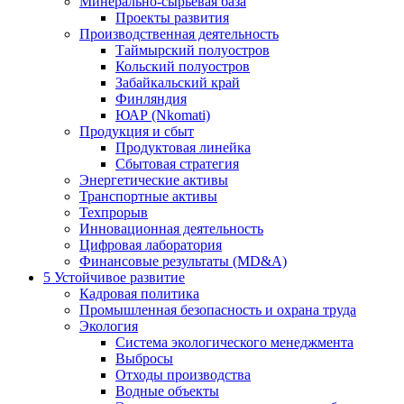
Минерально-сырьевая база
Проекты развития
Производственная деятельность
Таймырский полуостров
Кольский полуостров
Забайкальский край
Финляндия
ЮАР (Nkomati)
Продукция и сбыт
Продуктовая линейка
Сбытовая стратегия
Энергетические активы
Транспортные активы
Техпрорыв
Инновационная деятельность
Цифровая лаборатория
Финансовые результаты (MD&A)
5
Устойчивое развитие
Кадровая политика
Промышленная безопасность и охрана труда
Экология
Система экологического менеджмента
Выбросы
Отходы производства
Водные объекты