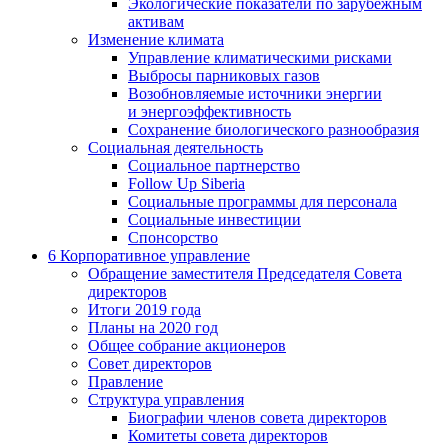
Экологические показатели по зарубежным
активам
Изменение климата
Управление климатическими рисками
Выбросы парниковых газов
Возобновляемые источники энергии
и энергоэффективность
Сохранение биологического разнообразия
Социальная деятельность
Социальное партнерство
Follow Up Siberia
Социальные программы для персонала
Социальные инвестиции
Спонсорство
6
Корпоративное управление
Обращение заместителя Председателя Совета
директоров
Итоги 2019 года
Планы на 2020 год
Общее собрание акционеров
Совет директоров
Правление
Структура управления
Биографии членов совета директоров
Комитеты совета директоров