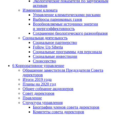
Экологические показатели по зарубежным
активам
Изменение климата
Управление климатическими рисками
Выбросы парниковых газов
Возобновляемые источники энергии
и энергоэффективность
Сохранение биологического разнообразия
Социальная деятельность
Социальное партнерство
Follow Up Siberia
Социальные программы для персонала
Социальные инвестиции
Спонсорство
6
Корпоративное управление
Обращение заместителя Председателя Совета
директоров
Итоги 2019 года
Планы на 2020 год
Общее собрание акционеров
Совет директоров
Правление
Структура управления
Биографии членов совета директоров
Комитеты совета директоров