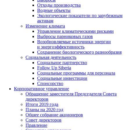
Отходы производства
Водные объекты
Экологические показатели по зарубежным
активам
Изменение климата
Управление климатическими рисками
Выбросы парниковых газов
Возобновляемые источники энергии
и энергоэффективность
Сохранение биологического разнообразия
Социальная деятельность
Социальное партнерство
Follow Up Siberia
Социальные программы для персонала
Социальные инвестиции
Спонсорство
Корпоративное управление
Обращение заместителя Председателя Совета
директоров
Итоги 2019 года
Планы на 2020 год
Общее собрание акционеров
Совет директоров
Правление