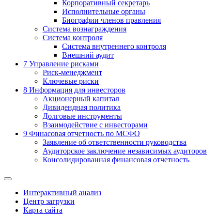
Корпоративный секретарь
Исполнительные органы
Биографии членов правления
Система вознаграждения
Система контроля
Система внутреннего контроля
Внешний аудит
7
Управление рисками
Риск-менеджмент
Ключевые риски
8
Информация для инвесторов
Акционерный капитал
Дивидендная политика
Долговые инструменты
Взаимодействие с инвеcторами
9
Финасовая отчетность по МСФО
Заявление об ответственности руководства
Аудиторское заключение независимых аудиторов
Консолидированная финансовая отчетность
Интерактивный анализ
Центр загрузки
Карта сайта