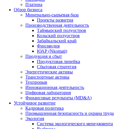
Платина
Обзор бизнеса
Минерально-сырьевая база
Проекты развития
Производственная деятельность
Таймырский полуостров
Кольский полуостров
Забайкальский край
Финляндия
ЮАР (Nkomati)
Продукция и сбыт
Продуктовая линейка
Сбытовая стратегия
Энергетические активы
Транспортные активы
Техпрорыв
Инновационная деятельность
Цифровая лаборатория
Финансовые результаты (MD&A)
Устойчивое развитие
Кадровая политика
Промышленная безопасность и охрана труда
Экология
Система экологического менеджмента
Выбросы