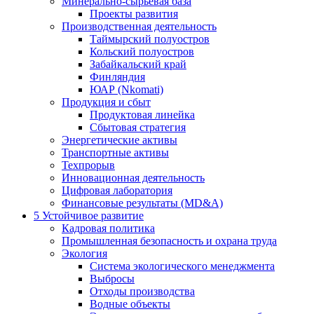
Минерально-сырьевая база
Проекты развития
Производственная деятельность
Таймырский полуостров
Кольский полуостров
Забайкальский край
Финляндия
ЮАР (Nkomati)
Продукция и сбыт
Продуктовая линейка
Сбытовая стратегия
Энергетические активы
Транспортные активы
Техпрорыв
Инновационная деятельность
Цифровая лаборатория
Финансовые результаты (MD&A)
5
Устойчивое развитие
Кадровая политика
Промышленная безопасность и охрана труда
Экология
Система экологического менеджмента
Выбросы
Отходы производства
Водные объекты