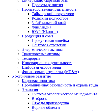
Минерально-сырьевая база
Проекты развития
Производственная деятельность
Таймырский полуостров
Кольский полуостров
Забайкальский край
Финляндия
ЮАР (Nkomati)
Продукция и сбыт
Продуктовая линейка
Сбытовая стратегия
Энергетические активы
Транспортные активы
Техпрорыв
Инновационная деятельность
Цифровая лаборатория
Финансовые результаты (MD&A)
5
Устойчивое развитие
Кадровая политика
Промышленная безопасность и охрана труда
Экология
Система экологического менеджмента
Выбросы
Отходы производства
Водные объекты