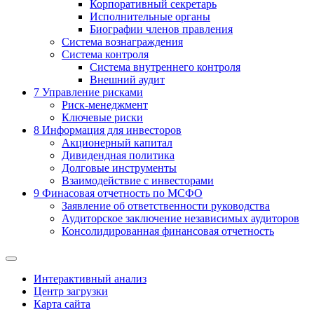
Корпоративный секретарь
Исполнительные органы
Биографии членов правления
Система вознаграждения
Система контроля
Система внутреннего контроля
Внешний аудит
7
Управление рисками
Риск-менеджмент
Ключевые риски
8
Информация для инвесторов
Акционерный капитал
Дивидендная политика
Долговые инструменты
Взаимодействие с инвеcторами
9
Финасовая отчетность по МСФО
Заявление об ответственности руководства
Аудиторское заключение независимых аудиторов
Консолидированная финансовая отчетность
Интерактивный анализ
Центр загрузки
Карта сайта