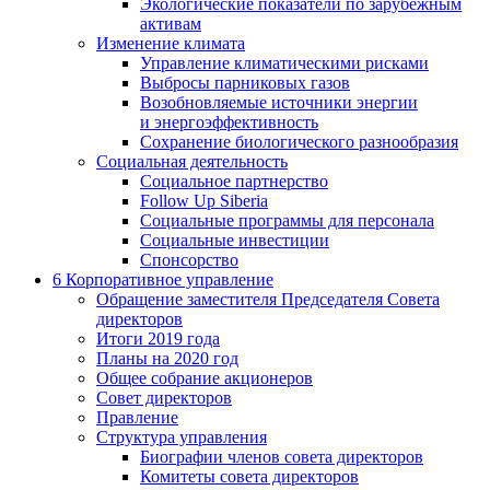
Экологические показатели по зарубежным
активам
Изменение климата
Управление климатическими рисками
Выбросы парниковых газов
Возобновляемые источники энергии
и энергоэффективность
Сохранение биологического разнообразия
Социальная деятельность
Социальное партнерство
Follow Up Siberia
Социальные программы для персонала
Социальные инвестиции
Спонсорство
6
Корпоративное управление
Обращение заместителя Председателя Совета
директоров
Итоги 2019 года
Планы на 2020 год
Общее собрание акционеров
Совет директоров
Правление
Структура управления
Биографии членов совета директоров
Комитеты совета директоров