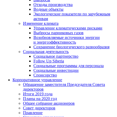
Отходы производства
Водные объекты
Экологические показатели по зарубежным
активам
Изменение климата
Управление климатическими рисками
Выбросы парниковых газов
Возобновляемые источники энергии
и энергоэффективность
Сохранение биологического разнообразия
Социальная деятельность
Социальное партнерство
Follow Up Siberia
Социальные программы для персонала
Социальные инвестиции
Спонсорство
Корпоративное управление
Обращение заместителя Председателя Совета
директоров
Итоги 2019 года
Планы на 2020 год
Общее собрание акционеров
Совет директоров
Правление