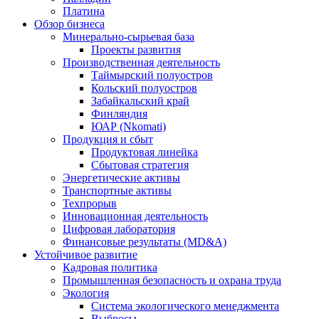
Платина
Обзор бизнеса
Минерально-сырьевая база
Проекты развития
Производственная деятельность
Таймырский полуостров
Кольский полуостров
Забайкальский край
Финляндия
ЮАР (Nkomati)
Продукция и сбыт
Продуктовая линейка
Сбытовая стратегия
Энергетические активы
Транспортные активы
Техпрорыв
Инновационная деятельность
Цифровая лаборатория
Финансовые результаты (MD&A)
Устойчивое развитие
Кадровая политика
Промышленная безопасность и охрана труда
Экология
Система экологического менеджмента
Выбросы