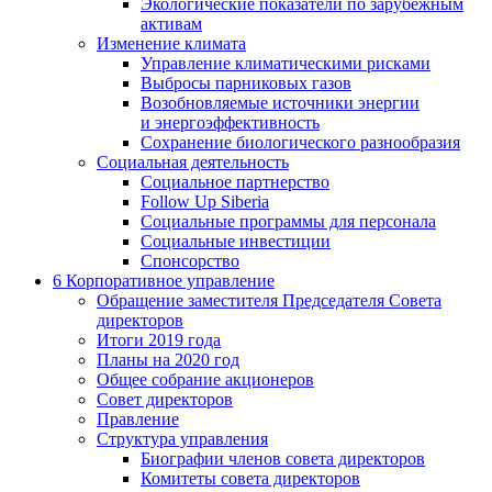
Экологические показатели по зарубежным
активам
Изменение климата
Управление климатическими рисками
Выбросы парниковых газов
Возобновляемые источники энергии
и энергоэффективность
Сохранение биологического разнообразия
Социальная деятельность
Социальное партнерство
Follow Up Siberia
Социальные программы для персонала
Социальные инвестиции
Спонсорство
6
Корпоративное управление
Обращение заместителя Председателя Совета
директоров
Итоги 2019 года
Планы на 2020 год
Общее собрание акционеров
Совет директоров
Правление
Структура управления
Биографии членов совета директоров
Комитеты совета директоров