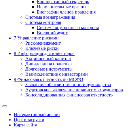
Корпоративный секретарь
Исполнительные органы
Биографии членов правления
Система вознаграждения
Система контроля
Система внутреннего контроля
Внешний аудит
7
Управление рисками
Риск-менеджмент
Ключевые риски
8
Информация для инвесторов
Акционерный капитал
Дивидендная политика
Долговые инструменты
Взаимодействие с инвеcторами
9
Финасовая отчетность по МСФО
Заявление об ответственности руководства
Аудиторское заключение независимых аудиторов
Консолидированная финансовая отчетность
Интерактивный анализ
Центр загрузки
Карта сайта