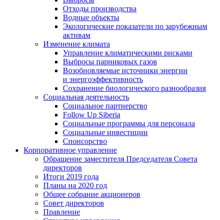
Отходы производства
Водные объекты
Экологические показатели по зарубежным
активам
Изменение климата
Управление климатическими рисками
Выбросы парниковых газов
Возобновляемые источники энергии
и энергоэффективность
Сохранение биологического разнообразия
Социальная деятельность
Социальное партнерство
Follow Up Siberia
Социальные программы для персонала
Социальные инвестиции
Спонсорство
Корпоративное управление
Обращение заместителя Председателя Совета
директоров
Итоги 2019 года
Планы на 2020 год
Общее собрание акционеров
Совет директоров
Правление