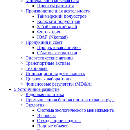
Минерально-сырьевая база
Проекты развития
Производственная деятельность
Таймырский полуостров
Кольский полуостров
Забайкальский край
Финляндия
ЮАР (Nkomati)
Продукция и сбыт
Продуктовая линейка
Сбытовая стратегия
Энергетические активы
Транспортные активы
Техпрорыв
Инновационная деятельность
Цифровая лаборатория
Финансовые результаты (MD&A)
5
Устойчивое развитие
Кадровая политика
Промышленная безопасность и охрана труда
Экология
Система экологического менеджмента
Выбросы
Отходы производства
Водные объекты