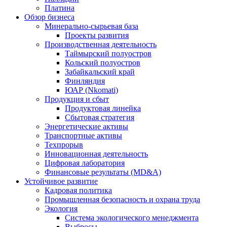
Платина
Обзор бизнеса
Минерально-сырьевая база
Проекты развития
Производственная деятельность
Таймырский полуостров
Кольский полуостров
Забайкальский край
Финляндия
ЮАР (Nkomati)
Продукция и сбыт
Продуктовая линейка
Сбытовая стратегия
Энергетические активы
Транспортные активы
Техпрорыв
Инновационная деятельность
Цифровая лаборатория
Финансовые результаты (MD&A)
Устойчивое развитие
Кадровая политика
Промышленная безопасность и охрана труда
Экология
Система экологического менеджмента
Выбросы