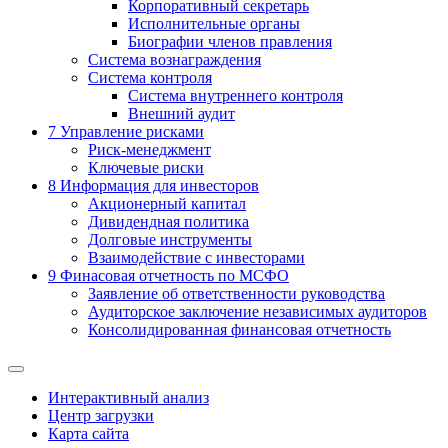
Корпоративный секретарь
Исполнительные органы
Биографии членов правления
Система вознаграждения
Система контроля
Система внутреннего контроля
Внешний аудит
7
Управление рисками
Риск-менеджмент
Ключевые риски
8
Информация для инвесторов
Акционерный капитал
Дивидендная политика
Долговые инструменты
Взаимодействие с инвеcторами
9
Финасовая отчетность по МСФО
Заявление об ответственности руководства
Аудиторское заключение независимых аудиторов
Консолидированная финансовая отчетность
Интерактивный анализ
Центр загрузки
Карта сайта