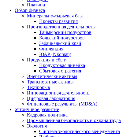
Платина
Обзор бизнеса
Минерально-сырьевая база
Проекты развития
Производственная деятельность
Таймырский полуостров
Кольский полуостров
Забайкальский край
Финляндия
ЮАР (Nkomati)
Продукция и сбыт
Продуктовая линейка
Сбытовая стратегия
Энергетические активы
Транспортные активы
Техпрорыв
Инновационная деятельность
Цифровая лаборатория
Финансовые результаты (MD&A)
Устойчивое развитие
Кадровая политика
Промышленная безопасность и охрана труда
Экология
Система экологического менеджмента
Выбросы