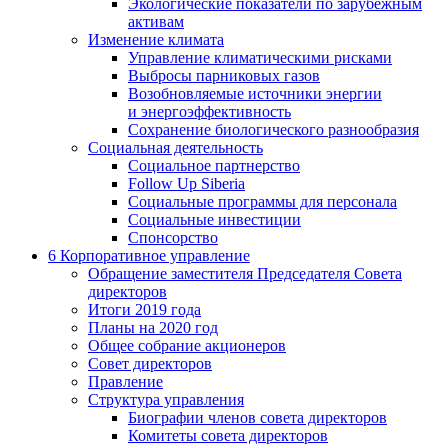
Экологические показатели по зарубежным
активам
Изменение климата
Управление климатическими рисками
Выбросы парниковых газов
Возобновляемые источники энергии
и энергоэффективность
Сохранение биологического разнообразия
Социальная деятельность
Социальное партнерство
Follow Up Siberia
Социальные программы для персонала
Социальные инвестиции
Спонсорство
6
Корпоративное управление
Обращение заместителя Председателя Совета
директоров
Итоги 2019 года
Планы на 2020 год
Общее собрание акционеров
Совет директоров
Правление
Структура управления
Биографии членов совета директоров
Комитеты совета директоров