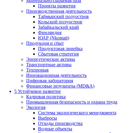
Минерально-сырьевая база
Проекты развития
Производственная деятельность
Таймырский полуостров
Кольский полуостров
Забайкальский край
Финляндия
ЮАР (Nkomati)
Продукция и сбыт
Продуктовая линейка
Сбытовая стратегия
Энергетические активы
Транспортные активы
Техпрорыв
Инновационная деятельность
Цифровая лаборатория
Финансовые результаты (MD&A)
5
Устойчивое развитие
Кадровая политика
Промышленная безопасность и охрана труда
Экология
Система экологического менеджмента
Выбросы
Отходы производства
Водные объекты