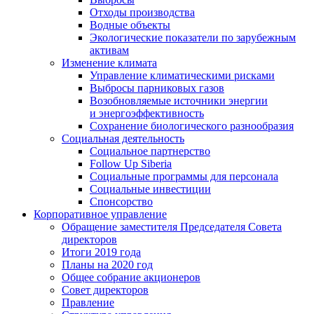
Отходы производства
Водные объекты
Экологические показатели по зарубежным
активам
Изменение климата
Управление климатическими рисками
Выбросы парниковых газов
Возобновляемые источники энергии
и энергоэффективность
Сохранение биологического разнообразия
Социальная деятельность
Социальное партнерство
Follow Up Siberia
Социальные программы для персонала
Социальные инвестиции
Спонсорство
Корпоративное управление
Обращение заместителя Председателя Совета
директоров
Итоги 2019 года
Планы на 2020 год
Общее собрание акционеров
Совет директоров
Правление