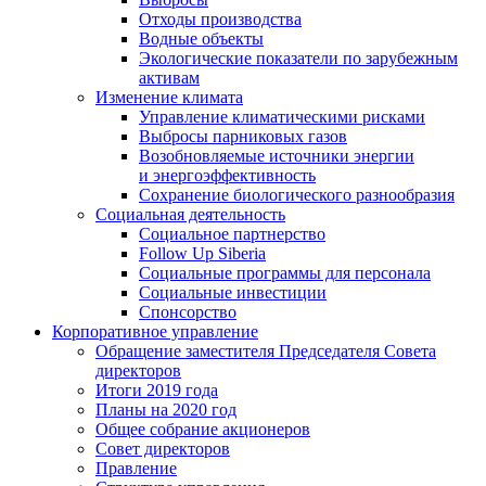
Отходы производства
Водные объекты
Экологические показатели по зарубежным
активам
Изменение климата
Управление климатическими рисками
Выбросы парниковых газов
Возобновляемые источники энергии
и энергоэффективность
Сохранение биологического разнообразия
Социальная деятельность
Социальное партнерство
Follow Up Siberia
Социальные программы для персонала
Социальные инвестиции
Спонсорство
Корпоративное управление
Обращение заместителя Председателя Совета
директоров
Итоги 2019 года
Планы на 2020 год
Общее собрание акционеров
Совет директоров
Правление