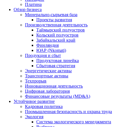
Платина
Обзор бизнеса
Минерально-сырьевая база
Проекты развития
Производственная деятельность
Таймырский полуостров
Кольский полуостров
Забайкальский край
Финляндия
ЮАР (Nkomati)
Продукция и сбыт
Продуктовая линейка
Сбытовая стратегия
Энергетические активы
Транспортные активы
Техпрорыв
Инновационная деятельность
Цифровая лаборатория
Финансовые результаты (MD&A)
Устойчивое развитие
Кадровая политика
Промышленная безопасность и охрана труда
Экология
Система экологического менеджмента
Выбросы