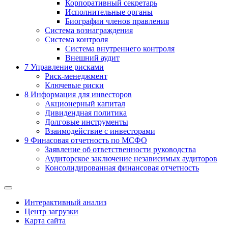
Корпоративный секретарь
Исполнительные органы
Биографии членов правления
Система вознаграждения
Система контроля
Система внутреннего контроля
Внешний аудит
7
Управление рисками
Риск-менеджмент
Ключевые риски
8
Информация для инвесторов
Акционерный капитал
Дивидендная политика
Долговые инструменты
Взаимодействие с инвеcторами
9
Финасовая отчетность по МСФО
Заявление об ответственности руководства
Аудиторское заключение независимых аудиторов
Консолидированная финансовая отчетность
Интерактивный анализ
Центр загрузки
Карта сайта