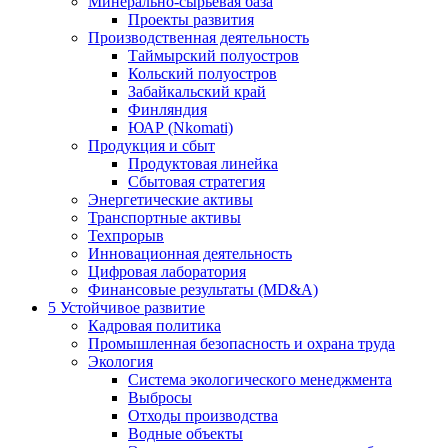
Минерально-сырьевая база
Проекты развития
Производственная деятельность
Таймырский полуостров
Кольский полуостров
Забайкальский край
Финляндия
ЮАР (Nkomati)
Продукция и сбыт
Продуктовая линейка
Сбытовая стратегия
Энергетические активы
Транспортные активы
Техпрорыв
Инновационная деятельность
Цифровая лаборатория
Финансовые результаты (MD&A)
5
Устойчивое развитие
Кадровая политика
Промышленная безопасность и охрана труда
Экология
Система экологического менеджмента
Выбросы
Отходы производства
Водные объекты