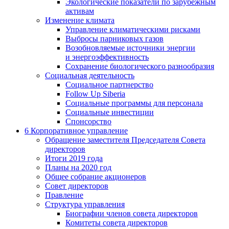
Экологические показатели по зарубежным
активам
Изменение климата
Управление климатическими рисками
Выбросы парниковых газов
Возобновляемые источники энергии
и энергоэффективность
Сохранение биологического разнообразия
Социальная деятельность
Социальное партнерство
Follow Up Siberia
Социальные программы для персонала
Социальные инвестиции
Спонсорство
6
Корпоративное управление
Обращение заместителя Председателя Совета
директоров
Итоги 2019 года
Планы на 2020 год
Общее собрание акционеров
Совет директоров
Правление
Структура управления
Биографии членов совета директоров
Комитеты совета директоров