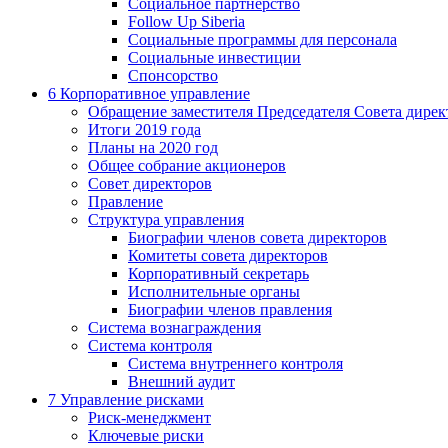
Социальное партнерство
Follow Up Siberia
Социальные программы для персонала
Социальные инвестиции
Спонсорство
6
Корпоративное управление
Обращение заместителя Председателя Совета дирек
Итоги 2019 года
Планы на 2020 год
Общее собрание акционеров
Совет директоров
Правление
Структура управления
Биографии членов совета директоров
Комитеты совета директоров
Корпоративный секретарь
Исполнительные органы
Биографии членов правления
Система вознаграждения
Система контроля
Система внутреннего контроля
Внешний аудит
7
Управление рисками
Риск-менеджмент
Ключевые риски