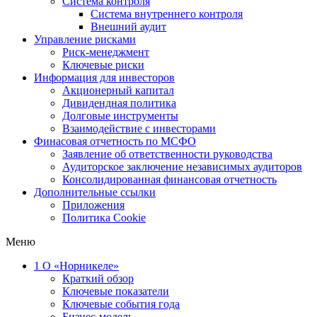
Система контроля
Система внутреннего контроля
Внешний аудит
Управление рисками
Риск-менеджмент
Ключевые риски
Информация для инвесторов
Акционерный капитал
Дивидендная политика
Долговые инструменты
Взаимодействие с инвеcторами
Финасовая отчетность по МСФО
Заявление об ответственности руководства
Аудиторское заключение независимых аудиторов
Консолидированная финансовая отчетность
Дополнительные ссылки
Приложения
Политика Cookie
Меню
1
О «Норникеле»
Краткий обзор
Ключевые показатели
Ключевые события года
Бизнес-модель