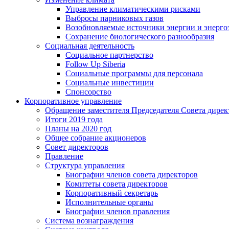
Управление климатическими рисками
Выбросы парниковых газов
Возобновляемые источники энергии и энерго
Сохранение биологического разнообразия
Социальная деятельность
Социальное партнерство
Follow Up Siberia
Социальные программы для персонала
Социальные инвестиции
Спонсорство
Корпоративное управление
Обращение заместителя Председателя Совета дирек
Итоги 2019 года
Планы на 2020 год
Общее собрание акционеров
Совет директоров
Правление
Структура управления
Биографии членов совета директоров
Комитеты совета директоров
Корпоративный секретарь
Исполнительные органы
Биографии членов правления
Система вознаграждения