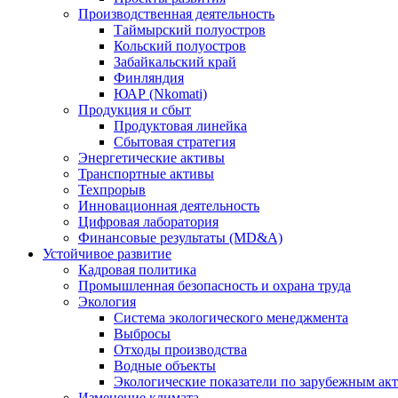
Производственная деятельность
Таймырский полуостров
Кольский полуостров
Забайкальский край
Финляндия
ЮАР (Nkomati)
Продукция и сбыт
Продуктовая линейка
Сбытовая стратегия
Энергетические активы
Транспортные активы
Техпрорыв
Инновационная деятельность
Цифровая лаборатория
Финансовые результаты (MD&A)
Устойчивое развитие
Кадровая политика
Промышленная безопасность и охрана труда
Экология
Система экологического менеджмента
Выбросы
Отходы производства
Водные объекты
Экологические показатели по зарубежным ак
Изменение климата