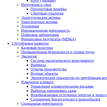
ЮАР (Nkomati)
Продукция и сбыт
Продуктовая линейка
Сбытовая стратегия
Энергетические активы
Транспортные активы
Техпрорыв
Инновационная деятельность
Цифровая лаборатория
Финансовые результаты (MD&A)
5
Устойчивое развитие
Кадровая политика
Промышленная безопасность и охрана труда
Экология
Система экологического менеджмента
Выбросы
Отходы производства
Водные объекты
Экологические показатели по зарубежным ак
Изменение климата
Управление климатическими рисками
Выбросы парниковых газов
Возобновляемые источники энергии и энерго
Сохранение биологического разнообразия
Социальная деятельность