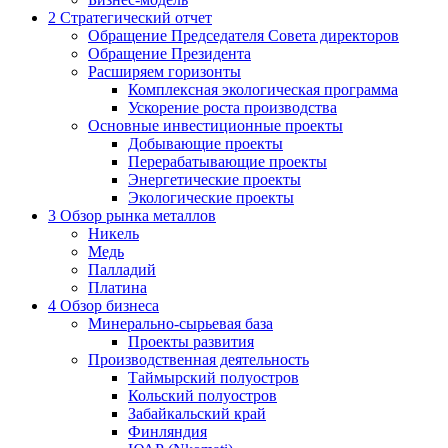
2
Стратегический отчет
Обращение Председателя Совета директоров
Обращение Президента
Расширяем горизонты
Комплексная экологическая программа
Ускорение роста производства
Основные инвестиционные проекты
Добывающие проекты
Перерабатывающие проекты
Энергетические проекты
Экологические проекты
3
Обзор рынка металлов
Никель
Медь
Палладий
Платина
4
Обзор бизнеса
Минерально-сырьевая база
Проекты развития
Производственная деятельность
Таймырский полуостров
Кольский полуостров
Забайкальский край
Финляндия