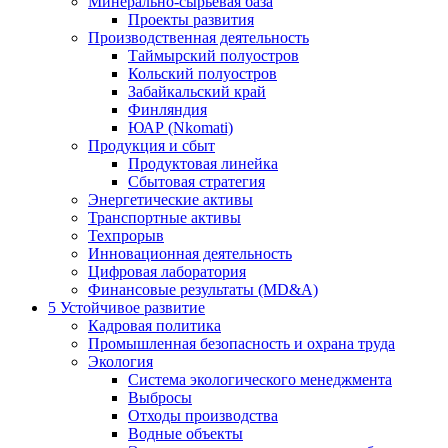
Минерально-сырьевая база
Проекты развития
Производственная деятельность
Таймырский полуостров
Кольский полуостров
Забайкальский край
Финляндия
ЮАР (Nkomati)
Продукция и сбыт
Продуктовая линейка
Сбытовая стратегия
Энергетические активы
Транспортные активы
Техпрорыв
Инновационная деятельность
Цифровая лаборатория
Финансовые результаты (MD&A)
5
Устойчивое развитие
Кадровая политика
Промышленная безопасность и охрана труда
Экология
Система экологического менеджмента
Выбросы
Отходы производства
Водные объекты