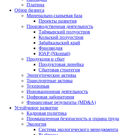
Платина
Обзор бизнеса
Минерально-сырьевая база
Проекты развития
Производственная деятельность
Таймырский полуостров
Кольский полуостров
Забайкальский край
Финляндия
ЮАР (Nkomati)
Продукция и сбыт
Продуктовая линейка
Сбытовая стратегия
Энергетические активы
Транспортные активы
Техпрорыв
Инновационная деятельность
Цифровая лаборатория
Финансовые результаты (MD&A)
Устойчивое развитие
Кадровая политика
Промышленная безопасность и охрана труда
Экология
Система экологического менеджмента
Выбросы