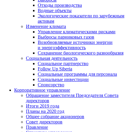
Отходы производства
Водные объекты
Экологические показатели по зарубежным
активам
Изменение климата
Управление климатическими рисками
Выбросы парниковых газов
Возобновляемые источники энергии
и энергоэффективность
Сохранение биологического разнообразия
Социальная деятельность
Социальное партнерство
Follow Up Siberia
Социальные программы для персонала
Социальные инвестиции
Спонсорство
Корпоративное управление
Обращение заместителя Председателя Совета
директоров
Итоги 2019 года
Планы на 2020 год
Общее собрание акционеров
Совет директоров
Правление