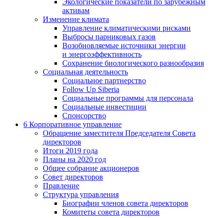
Экологические показатели по зарубежным
активам
Изменение климата
Управление климатическими рисками
Выбросы парниковых газов
Возобновляемые источники энергии
и энергоэффективность
Сохранение биологического разнообразия
Социальная деятельность
Социальное партнерство
Follow Up Siberia
Социальные программы для персонала
Социальные инвестиции
Спонсорство
6
Корпоративное управление
Обращение заместителя Председателя Совета
директоров
Итоги 2019 года
Планы на 2020 год
Общее собрание акционеров
Совет директоров
Правление
Структура управления
Биографии членов совета директоров
Комитеты совета директоров