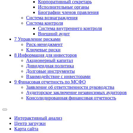
Корпоративный секретарь
Исполнительные органы
Биографии членов правления
Система вознаграждения
Система контроля
Система внутреннего контроля
Внешний аудит
7
Управление рисками
Риск-менеджмент
Ключевые риски
8
Информация для инвесторов
Акционерный капитал
Дивидендная политика
Долговые инструменты
Взаимодействие с инвеcторами
9
Финасовая отчетность по МСФО
Заявление об ответственности руководства
Аудиторское заключение независимых аудиторов
Консолидированная финансовая отчетность
Интерактивный анализ
Центр загрузки
Карта сайта