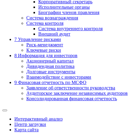
Корпоративный секретарь
Исполнительные органы
Биографии членов правления
Система вознаграждения
Система контроля
Система внутреннего контроля
Внешний аудит
7
Управление рисками
Риск-менеджмент
Ключевые риски
8
Информация для инвесторов
Акционерный капитал
Дивидендная политика
Долговые инструменты
Взаимодействие с инвеcторами
9
Финасовая отчетность по МСФО
Заявление об ответственности руководства
Аудиторское заключение независимых аудиторов
Консолидированная финансовая отчетность
Интерактивный анализ
Центр загрузки
Карта сайта