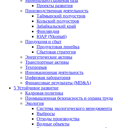
Минерально-сырьевая база
Проекты развития
Производственная деятельность
Таймырский полуостров
Кольский полуостров
Забайкальский край
Финляндия
ЮАР (Nkomati)
Продукция и сбыт
Продуктовая линейка
Сбытовая стратегия
Энергетические активы
Транспортные активы
Техпрорыв
Инновационная деятельность
Цифровая лаборатория
Финансовые результаты (MD&A)
5
Устойчивое развитие
Кадровая политика
Промышленная безопасность и охрана труда
Экология
Система экологического менеджмента
Выбросы
Отходы производства
Водные объекты