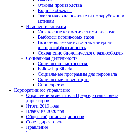
Отходы производства
Водные объекты
Экологические показатели по зарубежным
активам
Изменение климата
Управление климатическими рисками
Выбросы парниковых газов
Возобновляемые источники энергии
и энергоэффективность
Сохранение биологического разнообразия
Социальная деятельность
Социальное партнерство
Follow Up Siberia
Социальные программы для персонала
Социальные инвестиции
Спонсорство
Корпоративное управление
Обращение заместителя Председателя Совета
директоров
Итоги 2019 года
Планы на 2020 год
Общее собрание акционеров
Совет директоров
Правление