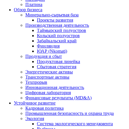
Платина
Обзор бизнеса
Минерально-сырьевая база
Проекты развития
Производственная деятельность
Таймырский полуостров
Кольский полуостров
Забайкальский край
Финляндия
ЮАР (Nkomati)
Продукция и сбыт
Продуктовая линейка
Сбытовая стратегия
Энергетические активы
Транспортные активы
Техпрорыв
Инновационная деятельность
Цифровая лаборатория
Финансовые результаты (MD&A)
Устойчивое развитие
Кадровая политика
Промышленная безопасность и охрана труда
Экология
Система экологического менеджмента
Выбросы