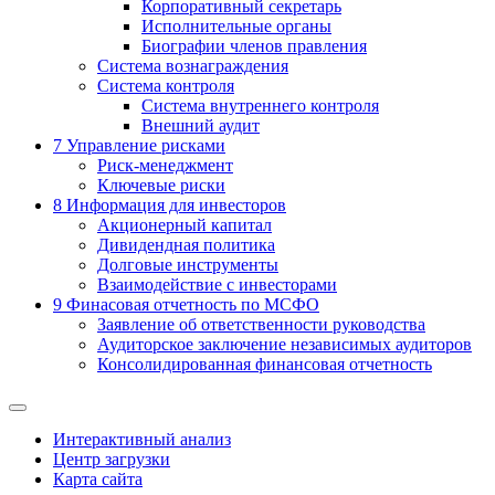
Корпоративный секретарь
Исполнительные органы
Биографии членов правления
Система вознаграждения
Система контроля
Система внутреннего контроля
Внешний аудит
7
Управление рисками
Риск-менеджмент
Ключевые риски
8
Информация для инвесторов
Акционерный капитал
Дивидендная политика
Долговые инструменты
Взаимодействие с инвеcторами
9
Финасовая отчетность по МСФО
Заявление об ответственности руководства
Аудиторское заключение независимых аудиторов
Консолидированная финансовая отчетность
Интерактивный анализ
Центр загрузки
Карта сайта