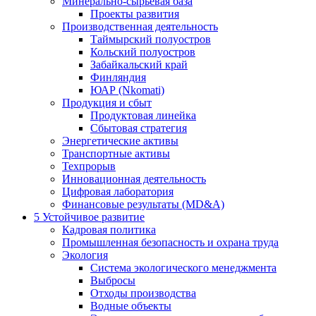
Минерально-сырьевая база
Проекты развития
Производственная деятельность
Таймырский полуостров
Кольский полуостров
Забайкальский край
Финляндия
ЮАР (Nkomati)
Продукция и сбыт
Продуктовая линейка
Сбытовая стратегия
Энергетические активы
Транспортные активы
Техпрорыв
Инновационная деятельность
Цифровая лаборатория
Финансовые результаты (MD&A)
5
Устойчивое развитие
Кадровая политика
Промышленная безопасность и охрана труда
Экология
Система экологического менеджмента
Выбросы
Отходы производства
Водные объекты