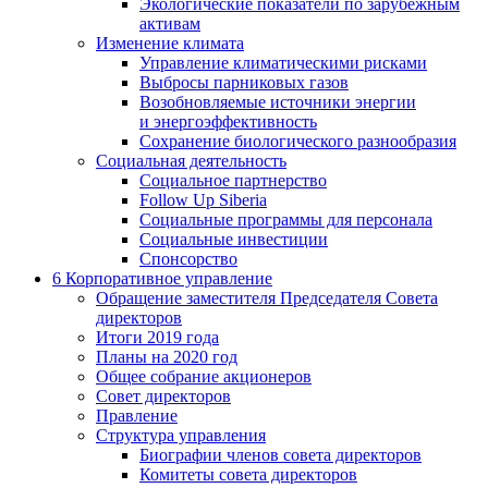
Экологические показатели по зарубежным
активам
Изменение климата
Управление климатическими рисками
Выбросы парниковых газов
Возобновляемые источники энергии
и энергоэффективность
Сохранение биологического разнообразия
Социальная деятельность
Социальное партнерство
Follow Up Siberia
Социальные программы для персонала
Социальные инвестиции
Спонсорство
6
Корпоративное управление
Обращение заместителя Председателя Совета
директоров
Итоги 2019 года
Планы на 2020 год
Общее собрание акционеров
Совет директоров
Правление
Структура управления
Биографии членов совета директоров
Комитеты совета директоров