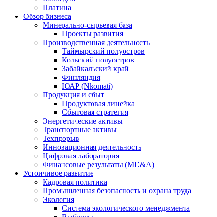
Платина
Обзор бизнеса
Минерально-сырьевая база
Проекты развития
Производственная деятельность
Таймырский полуостров
Кольский полуостров
Забайкальский край
Финляндия
ЮАР (Nkomati)
Продукция и сбыт
Продуктовая линейка
Сбытовая стратегия
Энергетические активы
Транспортные активы
Техпрорыв
Инновационная деятельность
Цифровая лаборатория
Финансовые результаты (MD&A)
Устойчивое развитие
Кадровая политика
Промышленная безопасность и охрана труда
Экология
Система экологического менеджмента
Выбросы