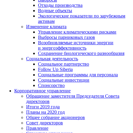
Отходы производства
Водные объекты
Экологические показатели по зарубежным
активам
Изменение климата
Управление климатическими рисками
Выбросы парниковых газов
Возобновляемые источники энергии
и энергоэффективность
Сохранение биологического разнообразия
Социальная деятельность
Социальное партнерство
Follow Up Siberia
Социальные программы для персонала
Социальные инвестиции
Спонсорство
Корпоративное управление
Обращение заместителя Председателя Совета
директоров
Итоги 2019 года
Планы на 2020 год
Общее собрание акционеров
Совет директоров
Правление