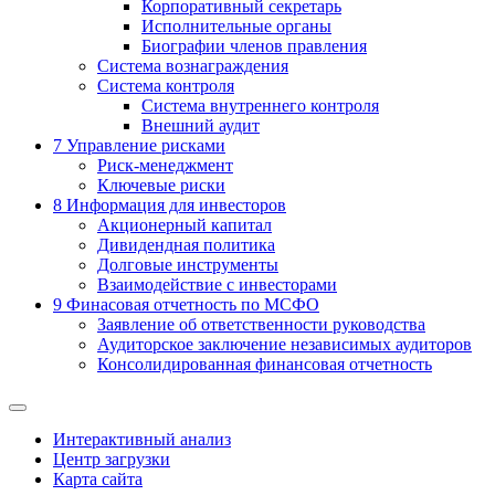
Корпоративный секретарь
Исполнительные органы
Биографии членов правления
Система вознаграждения
Система контроля
Система внутреннего контроля
Внешний аудит
7
Управление рисками
Риск-менеджмент
Ключевые риски
8
Информация для инвесторов
Акционерный капитал
Дивидендная политика
Долговые инструменты
Взаимодействие с инвеcторами
9
Финасовая отчетность по МСФО
Заявление об ответственности руководства
Аудиторское заключение независимых аудиторов
Консолидированная финансовая отчетность
Интерактивный анализ
Центр загрузки
Карта сайта