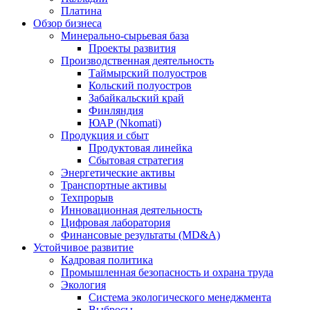
Платина
Обзор бизнеса
Минерально-сырьевая база
Проекты развития
Производственная деятельность
Таймырский полуостров
Кольский полуостров
Забайкальский край
Финляндия
ЮАР (Nkomati)
Продукция и сбыт
Продуктовая линейка
Сбытовая стратегия
Энергетические активы
Транспортные активы
Техпрорыв
Инновационная деятельность
Цифровая лаборатория
Финансовые результаты (MD&A)
Устойчивое развитие
Кадровая политика
Промышленная безопасность и охрана труда
Экология
Система экологического менеджмента
Выбросы