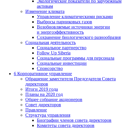
Экологические показатели по зарубежным
активам
Изменение климата
Управление климатическими рисками
Выбросы парниковых газов
Возобновляемые источники энергии
и энергоэффективность
Сохранение биологического разнообразия
Социальная деятельность
Социальное партнерство
Follow Up Siberia
Социальные программы для персонала
Социальные инвестиции
Спонсорство
6
Корпоративное управление
Обращение заместителя Председателя Совета
директоров
Итоги 2019 года
Планы на 2020 год
Общее собрание акционеров
Совет директоров
Правление
Структура управления
Биографии членов совета директоров
Комитеты совета директоров