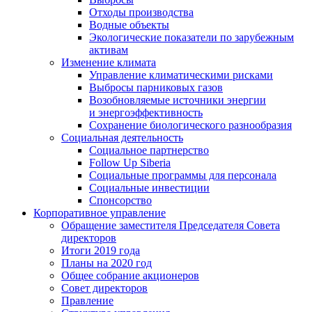
Отходы производства
Водные объекты
Экологические показатели по зарубежным
активам
Изменение климата
Управление климатическими рисками
Выбросы парниковых газов
Возобновляемые источники энергии
и энергоэффективность
Сохранение биологического разнообразия
Социальная деятельность
Социальное партнерство
Follow Up Siberia
Социальные программы для персонала
Социальные инвестиции
Спонсорство
Корпоративное управление
Обращение заместителя Председателя Совета
директоров
Итоги 2019 года
Планы на 2020 год
Общее собрание акционеров
Совет директоров
Правление