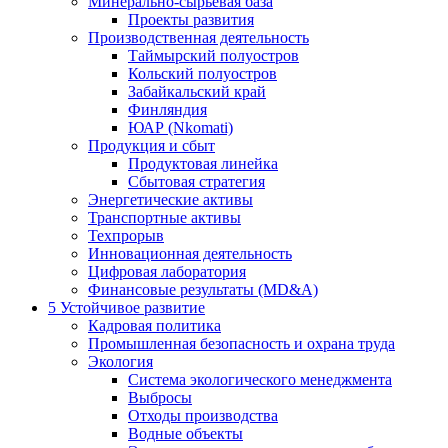
Минерально-сырьевая база
Проекты развития
Производственная деятельность
Таймырский полуостров
Кольский полуостров
Забайкальский край
Финляндия
ЮАР (Nkomati)
Продукция и сбыт
Продуктовая линейка
Сбытовая стратегия
Энергетические активы
Транспортные активы
Техпрорыв
Инновационная деятельность
Цифровая лаборатория
Финансовые результаты (MD&A)
5
Устойчивое развитие
Кадровая политика
Промышленная безопасность и охрана труда
Экология
Система экологического менеджмента
Выбросы
Отходы производства
Водные объекты