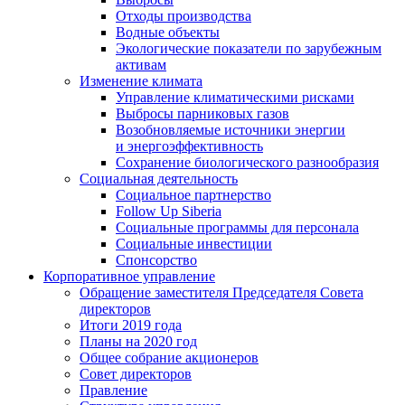
Отходы производства
Водные объекты
Экологические показатели по зарубежным
активам
Изменение климата
Управление климатическими рисками
Выбросы парниковых газов
Возобновляемые источники энергии
и энергоэффективность
Сохранение биологического разнообразия
Социальная деятельность
Социальное партнерство
Follow Up Siberia
Социальные программы для персонала
Социальные инвестиции
Спонсорство
Корпоративное управление
Обращение заместителя Председателя Совета
директоров
Итоги 2019 года
Планы на 2020 год
Общее собрание акционеров
Совет директоров
Правление