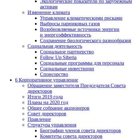
Экологические показатели по зарубежным
активам
Изменение климата
Управление климатическими рисками
Выбросы парниковых газов
Возобновляемые источники энергии
и энергоэффективность
Сохранение биологического разнообразия
Социальная деятельность
Социальное партнерство
Follow Up Siberia
Социальные программы для персонала
Социальные инвестиции
Спонсорство
6
Корпоративное управление
Обращение заместителя Председателя Совета
директоров
Итоги 2019 года
Планы на 2020 год
Общее собрание акционеров
Совет директоров
Правление
Структура управления
Биографии членов совета директоров
Комитеты совета директоров