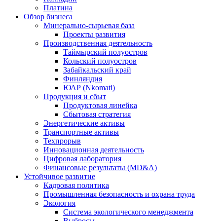
Платина
Обзор бизнеса
Минерально-сырьевая база
Проекты развития
Производственная деятельность
Таймырский полуостров
Кольский полуостров
Забайкальский край
Финляндия
ЮАР (Nkomati)
Продукция и сбыт
Продуктовая линейка
Сбытовая стратегия
Энергетические активы
Транспортные активы
Техпрорыв
Инновационная деятельность
Цифровая лаборатория
Финансовые результаты (MD&A)
Устойчивое развитие
Кадровая политика
Промышленная безопасность и охрана труда
Экология
Система экологического менеджмента
Выбросы