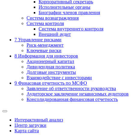
Корпоративный секретарь
Исполнительные органы
Биографии членов правления
Система вознаграждения
Система контроля
Система внутреннего контроля
Внешний аудит
7
Управление рисками
Риск-менеджмент
Ключевые риски
8
Информация для инвесторов
Акционерный капитал
Дивидендная политика
Долговые инструменты
Взаимодействие с инвеcторами
9
Финасовая отчетность по МСФО
Заявление об ответственности руководства
Аудиторское заключение независимых аудиторов
Консолидированная финансовая отчетность
Интерактивный анализ
Центр загрузки
Карта сайта