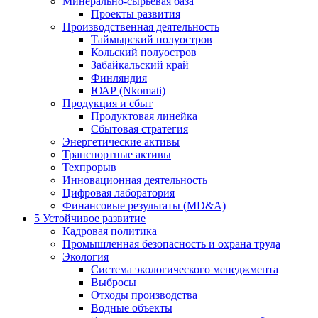
Минерально-сырьевая база
Проекты развития
Производственная деятельность
Таймырский полуостров
Кольский полуостров
Забайкальский край
Финляндия
ЮАР (Nkomati)
Продукция и сбыт
Продуктовая линейка
Сбытовая стратегия
Энергетические активы
Транспортные активы
Техпрорыв
Инновационная деятельность
Цифровая лаборатория
Финансовые результаты (MD&A)
5
Устойчивое развитие
Кадровая политика
Промышленная безопасность и охрана труда
Экология
Система экологического менеджмента
Выбросы
Отходы производства
Водные объекты