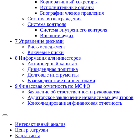
Корпоративный секретарь
Исполнительные органы
Биографии членов правления
Система вознаграждения
Система контроля
Система внутреннего контроля
Внешний аудит
7
Управление рисками
Риск-менеджмент
Ключевые риски
8
Информация для инвесторов
Акционерный капитал
Дивидендная политика
Долговые инструменты
Взаимодействие с инвеcторами
9
Финасовая отчетность по МСФО
Заявление об ответственности руководства
Аудиторское заключение независимых аудиторов
Консолидированная финансовая отчетность
Интерактивный анализ
Центр загрузки
Карта сайта