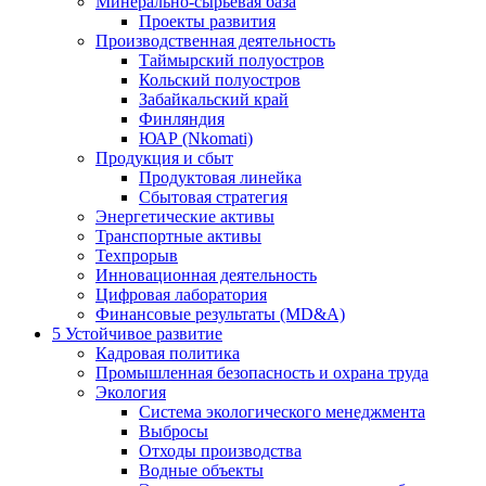
Минерально-сырьевая база
Проекты развития
Производственная деятельность
Таймырский полуостров
Кольский полуостров
Забайкальский край
Финляндия
ЮАР (Nkomati)
Продукция и сбыт
Продуктовая линейка
Сбытовая стратегия
Энергетические активы
Транспортные активы
Техпрорыв
Инновационная деятельность
Цифровая лаборатория
Финансовые результаты (MD&A)
5
Устойчивое развитие
Кадровая политика
Промышленная безопасность и охрана труда
Экология
Система экологического менеджмента
Выбросы
Отходы производства
Водные объекты