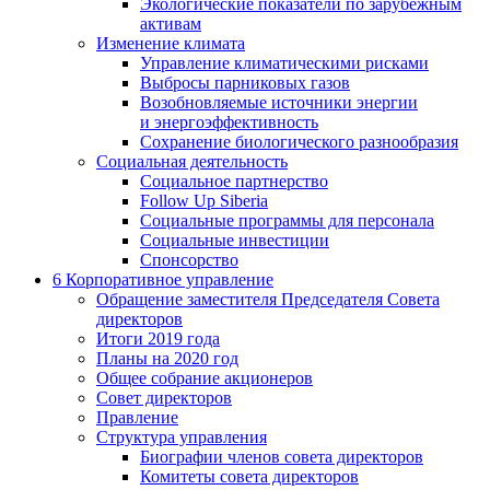
Экологические показатели по зарубежным
активам
Изменение климата
Управление климатическими рисками
Выбросы парниковых газов
Возобновляемые источники энергии
и энергоэффективность
Сохранение биологического разнообразия
Социальная деятельность
Социальное партнерство
Follow Up Siberia
Социальные программы для персонала
Социальные инвестиции
Спонсорство
6
Корпоративное управление
Обращение заместителя Председателя Совета
директоров
Итоги 2019 года
Планы на 2020 год
Общее собрание акционеров
Совет директоров
Правление
Структура управления
Биографии членов совета директоров
Комитеты совета директоров