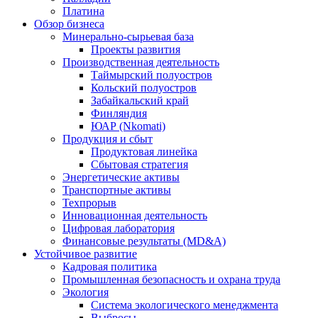
Платина
Обзор бизнеса
Минерально-сырьевая база
Проекты развития
Производственная деятельность
Таймырский полуостров
Кольский полуостров
Забайкальский край
Финляндия
ЮАР (Nkomati)
Продукция и сбыт
Продуктовая линейка
Сбытовая стратегия
Энергетические активы
Транспортные активы
Техпрорыв
Инновационная деятельность
Цифровая лаборатория
Финансовые результаты (MD&A)
Устойчивое развитие
Кадровая политика
Промышленная безопасность и охрана труда
Экология
Система экологического менеджмента
Выбросы