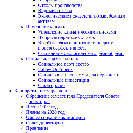
Отходы производства
Водные объекты
Экологические показатели по зарубежным
активам
Изменение климата
Управление климатическими рисками
Выбросы парниковых газов
Возобновляемые источники энергии
и энергоэффективность
Сохранение биологического разнообразия
Социальная деятельность
Социальное партнерство
Follow Up Siberia
Социальные программы для персонала
Социальные инвестиции
Спонсорство
Корпоративное управление
Обращение заместителя Председателя Совета
директоров
Итоги 2019 года
Планы на 2020 год
Общее собрание акционеров
Совет директоров
Правление