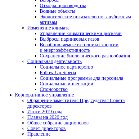
Отходы производства
Водные объекты
Экологические показатели по зарубежным
активам
Изменение климата
Управление климатическими рисками
Выбросы парниковых газов
Возобновляемые источники энергии
и энергоэффективность
Сохранение биологического разнообразия
Социальная деятельность
Социальное партнерство
Follow Up Siberia
Социальные программы для персонала
Социальные инвестиции
Спонсорство
Корпоративное управление
Обращение заместителя Председателя Совета
директоров
Итоги 2019 года
Планы на 2020 год
Общее собрание акционеров
Совет директоров
Правление