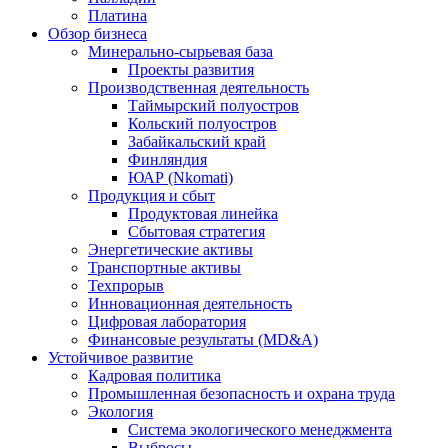
Платина
Обзор бизнеса
Минерально-сырьевая база
Проекты развития
Производственная деятельность
Таймырский полуостров
Кольский полуостров
Забайкальский край
Финляндия
ЮАР (Nkomati)
Продукция и сбыт
Продуктовая линейка
Сбытовая стратегия
Энергетические активы
Транспортные активы
Техпрорыв
Инновационная деятельность
Цифровая лаборатория
Финансовые результаты (MD&A)
Устойчивое развитие
Кадровая политика
Промышленная безопасность и охрана труда
Экология
Система экологического менеджмента
Выбросы