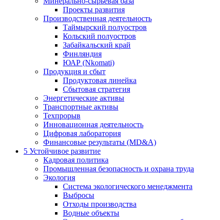
Минерально-сырьевая база
Проекты развития
Производственная деятельность
Таймырский полуостров
Кольский полуостров
Забайкальский край
Финляндия
ЮАР (Nkomati)
Продукция и сбыт
Продуктовая линейка
Сбытовая стратегия
Энергетические активы
Транспортные активы
Техпрорыв
Инновационная деятельность
Цифровая лаборатория
Финансовые результаты (MD&A)
5
Устойчивое развитие
Кадровая политика
Промышленная безопасность и охрана труда
Экология
Система экологического менеджмента
Выбросы
Отходы производства
Водные объекты