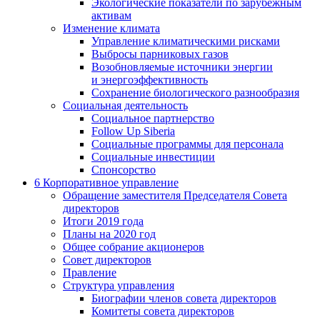
Экологические показатели по зарубежным
активам
Изменение климата
Управление климатическими рисками
Выбросы парниковых газов
Возобновляемые источники энергии
и энергоэффективность
Сохранение биологического разнообразия
Социальная деятельность
Социальное партнерство
Follow Up Siberia
Социальные программы для персонала
Социальные инвестиции
Спонсорство
6
Корпоративное управление
Обращение заместителя Председателя Совета
директоров
Итоги 2019 года
Планы на 2020 год
Общее собрание акционеров
Совет директоров
Правление
Структура управления
Биографии членов совета директоров
Комитеты совета директоров