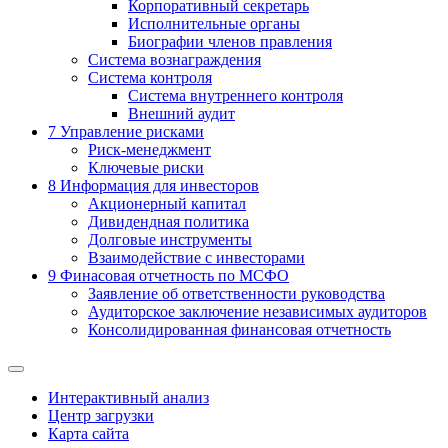
Корпоративный секретарь
Исполнительные органы
Биографии членов правления
Система вознаграждения
Система контроля
Система внутреннего контроля
Внешний аудит
7
Управление рисками
Риск-менеджмент
Ключевые риски
8
Информация для инвесторов
Акционерный капитал
Дивидендная политика
Долговые инструменты
Взаимодействие с инвеcторами
9
Финасовая отчетность по МСФО
Заявление об ответственности руководства
Аудиторское заключение независимых аудиторов
Консолидированная финансовая отчетность
Интерактивный анализ
Центр загрузки
Карта сайта