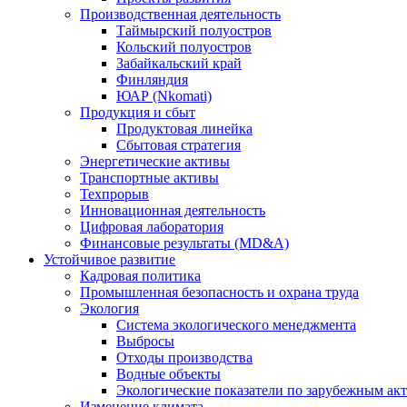
Производственная деятельность
Таймырский полуостров
Кольский полуостров
Забайкальский край
Финляндия
ЮАР (Nkomati)
Продукция и сбыт
Продуктовая линейка
Сбытовая стратегия
Энергетические активы
Транспортные активы
Техпрорыв
Инновационная деятельность
Цифровая лаборатория
Финансовые результаты (MD&A)
Устойчивое развитие
Кадровая политика
Промышленная безопасность и охрана труда
Экология
Система экологического менеджмента
Выбросы
Отходы производства
Водные объекты
Экологические показатели по зарубежным ак
Изменение климата