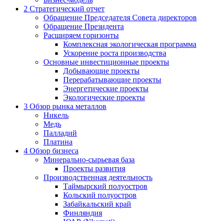
2
Стратегический отчет
Обращение Председателя Совета директоров
Обращение Президента
Расширяем горизонты
Комплексная экологическая программа
Ускорение роста производства
Основные инвестиционные проекты
Добывающие проекты
Перерабатывающие проекты
Энергетические проекты
Экологические проекты
3
Обзор рынка металлов
Никель
Медь
Палладий
Платина
4
Обзор бизнеса
Минерально-сырьевая база
Проекты развития
Производственная деятельность
Таймырский полуостров
Кольский полуостров
Забайкальский край
Финляндия