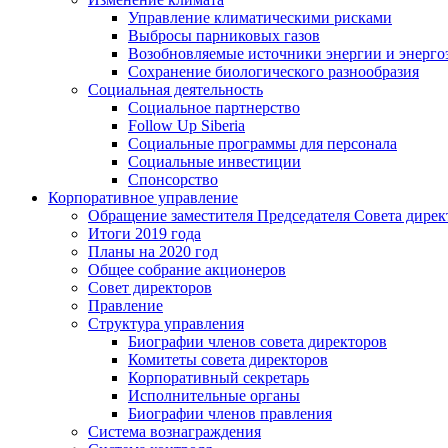
Управление климатическими рисками
Выбросы парниковых газов
Возобновляемые источники энергии и энерго
Сохранение биологического разнообразия
Социальная деятельность
Социальное партнерство
Follow Up Siberia
Социальные программы для персонала
Социальные инвестиции
Спонсорство
Корпоративное управление
Обращение заместителя Председателя Совета дирек
Итоги 2019 года
Планы на 2020 год
Общее собрание акционеров
Совет директоров
Правление
Структура управления
Биографии членов совета директоров
Комитеты совета директоров
Корпоративный секретарь
Исполнительные органы
Биографии членов правления
Система вознаграждения