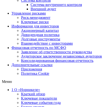
Система контроля
Система внутреннего контроля
Внешний аудит
Управление рисками
Риск-менеджмент
Ключевые риски
Информация для инвесторов
Акционерный капитал
Дивидендная политика
Долговые инструменты
Взаимодействие с инвеcторами
Финасовая отчетность по МСФО
Заявление об ответственности руководства
Аудиторское заключение независимых аудиторов
Консолидированная финансовая отчетность
Дополнительные ссылки
Приложения
Политика Cookie
Меню
1
О «Норникеле»
Краткий обзор
Ключевые показатели
Ключевые события года
Бизнес-модель