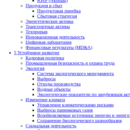
ЮАР (Nkomati)
Продукция и сбыт
Продуктовая линейка
Сбытовая стратегия
Энергетические активы
Транспортные активы
Техпрорыв
Инновационная деятельность
Цифровая лаборатория
Финансовые результаты (MD&A)
5
Устойчивое развитие
Кадровая политика
Промышленная безопасность и охрана труда
Экология
Система экологического менеджмента
Выбросы
Отходы производства
Водные объекты
Экологические показатели по зарубежным ак
Изменение климата
Управление климатическими рисками
Выбросы парниковых газов
Возобновляемые источники энергии и энерго
Сохранение биологического разнообразия
Социальная деятельность