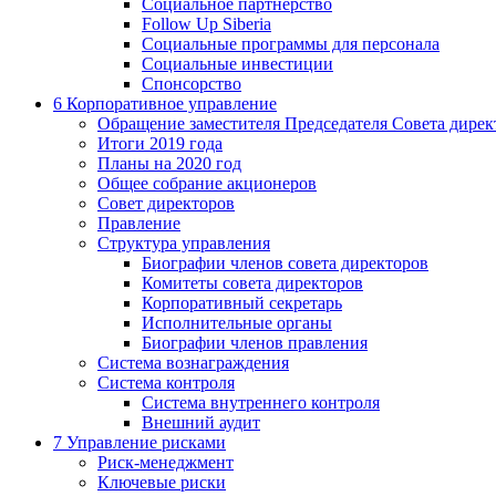
Социальное партнерство
Follow Up Siberia
Социальные программы для персонала
Социальные инвестиции
Спонсорство
6
Корпоративное управление
Обращение заместителя Председателя Совета дирек
Итоги 2019 года
Планы на 2020 год
Общее собрание акционеров
Совет директоров
Правление
Структура управления
Биографии членов совета директоров
Комитеты совета директоров
Корпоративный секретарь
Исполнительные органы
Биографии членов правления
Система вознаграждения
Система контроля
Система внутреннего контроля
Внешний аудит
7
Управление рисками
Риск-менеджмент
Ключевые риски