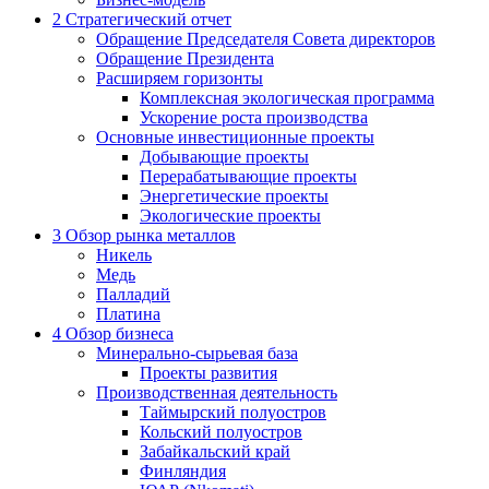
2
Стратегический отчет
Обращение Председателя Совета директоров
Обращение Президента
Расширяем горизонты
Комплексная экологическая программа
Ускорение роста производства
Основные инвестиционные проекты
Добывающие проекты
Перерабатывающие проекты
Энергетические проекты
Экологические проекты
3
Обзор рынка металлов
Никель
Медь
Палладий
Платина
4
Обзор бизнеса
Минерально-сырьевая база
Проекты развития
Производственная деятельность
Таймырский полуостров
Кольский полуостров
Забайкальский край
Финляндия