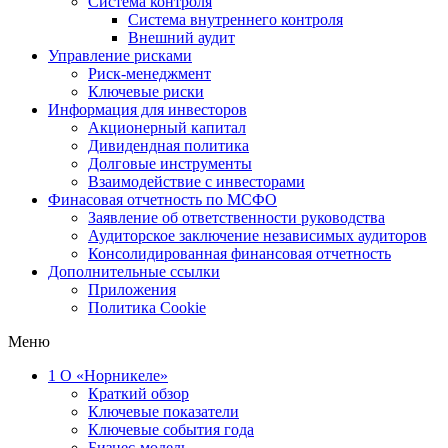
Система контроля
Система внутреннего контроля
Внешний аудит
Управление рисками
Риск-менеджмент
Ключевые риски
Информация для инвесторов
Акционерный капитал
Дивидендная политика
Долговые инструменты
Взаимодействие с инвеcторами
Финасовая отчетность по МСФО
Заявление об ответственности руководства
Аудиторское заключение независимых аудиторов
Консолидированная финансовая отчетность
Дополнительные ссылки
Приложения
Политика Cookie
Меню
1
О «Норникеле»
Краткий обзор
Ключевые показатели
Ключевые события года
Бизнес-модель