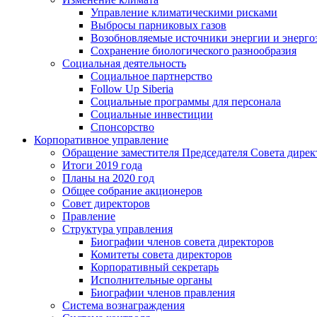
Управление климатическими рисками
Выбросы парниковых газов
Возобновляемые источники энергии и энерго
Сохранение биологического разнообразия
Социальная деятельность
Социальное партнерство
Follow Up Siberia
Социальные программы для персонала
Социальные инвестиции
Спонсорство
Корпоративное управление
Обращение заместителя Председателя Совета дирек
Итоги 2019 года
Планы на 2020 год
Общее собрание акционеров
Совет директоров
Правление
Структура управления
Биографии членов совета директоров
Комитеты совета директоров
Корпоративный секретарь
Исполнительные органы
Биографии членов правления
Система вознаграждения