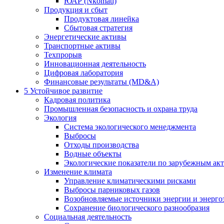
ЮАР (Nkomati)
Продукция и сбыт
Продуктовая линейка
Сбытовая стратегия
Энергетические активы
Транспортные активы
Техпрорыв
Инновационная деятельность
Цифровая лаборатория
Финансовые результаты (MD&A)
5
Устойчивое развитие
Кадровая политика
Промышленная безопасность и охрана труда
Экология
Система экологического менеджмента
Выбросы
Отходы производства
Водные объекты
Экологические показатели по зарубежным ак
Изменение климата
Управление климатическими рисками
Выбросы парниковых газов
Возобновляемые источники энергии и энерго
Сохранение биологического разнообразия
Социальная деятельность