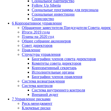
Социальное партнерство
Follow Up Siberia
Социальные программы для персонала
Социальные инвестиции
Спонсорство
6
Корпоративное управление
Обращение заместителя Председателя Совета дирек
Итоги 2019 года
Планы на 2020 год
Общее собрание акционеров
Совет директоров
Правление
Структура управления
Биографии членов совета директоров
Комитеты совета директоров
Корпоративный секретарь
Исполнительные органы
Биографии членов правления
Система вознаграждения
Система контроля
Система внутреннего контроля
Внешний аудит
7
Управление рисками
Риск-менеджмент
Ключевые риски