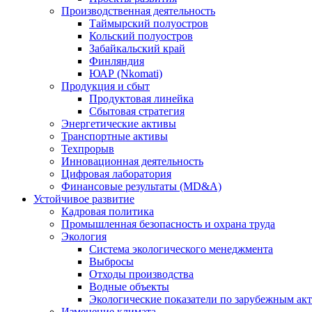
Производственная деятельность
Таймырский полуостров
Кольский полуостров
Забайкальский край
Финляндия
ЮАР (Nkomati)
Продукция и сбыт
Продуктовая линейка
Сбытовая стратегия
Энергетические активы
Транспортные активы
Техпрорыв
Инновационная деятельность
Цифровая лаборатория
Финансовые результаты (MD&A)
Устойчивое развитие
Кадровая политика
Промышленная безопасность и охрана труда
Экология
Система экологического менеджмента
Выбросы
Отходы производства
Водные объекты
Экологические показатели по зарубежным ак
Изменение климата