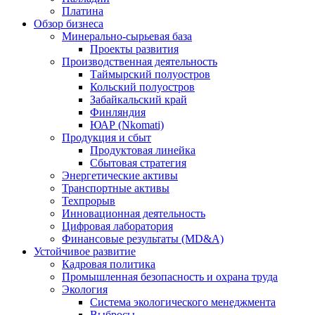
Платина
Обзор бизнеса
Минерально-сырьевая база
Проекты развития
Производственная деятельность
Таймырский полуостров
Кольский полуостров
Забайкальский край
Финляндия
ЮАР (Nkomati)
Продукция и сбыт
Продуктовая линейка
Сбытовая стратегия
Энергетические активы
Транспортные активы
Техпрорыв
Инновационная деятельность
Цифровая лаборатория
Финансовые результаты (MD&A)
Устойчивое развитие
Кадровая политика
Промышленная безопасность и охрана труда
Экология
Система экологического менеджмента
Выбросы