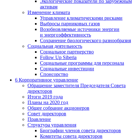
Экологические показатели по зарубежным
активам
Изменение климата
Управление климатическими рисками
Выбросы парниковых газов
Возобновляемые источники энергии
и энергоэффективность
Сохранение биологического разнообразия
Социальная деятельность
Социальное партнерство
Follow Up Siberia
Социальные программы для персонала
Социальные инвестиции
Спонсорство
6
Корпоративное управление
Обращение заместителя Председателя Совета
директоров
Итоги 2019 года
Планы на 2020 год
Общее собрание акционеров
Совет директоров
Правление
Структура управления
Биографии членов совета директоров
Комитеты совета директоров