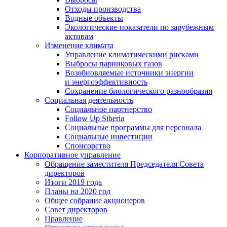
Отходы производства
Водные объекты
Экологические показатели по зарубежным
активам
Изменение климата
Управление климатическими рисками
Выбросы парниковых газов
Возобновляемые источники энергии
и энергоэффективность
Сохранение биологического разнообразия
Социальная деятельность
Социальное партнерство
Follow Up Siberia
Социальные программы для персонала
Социальные инвестиции
Спонсорство
Корпоративное управление
Обращение заместителя Председателя Совета
директоров
Итоги 2019 года
Планы на 2020 год
Общее собрание акционеров
Совет директоров
Правление