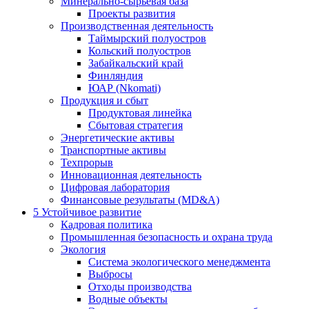
Минерально-сырьевая база
Проекты развития
Производственная деятельность
Таймырский полуостров
Кольский полуостров
Забайкальский край
Финляндия
ЮАР (Nkomati)
Продукция и сбыт
Продуктовая линейка
Сбытовая стратегия
Энергетические активы
Транспортные активы
Техпрорыв
Инновационная деятельность
Цифровая лаборатория
Финансовые результаты (MD&A)
5
Устойчивое развитие
Кадровая политика
Промышленная безопасность и охрана труда
Экология
Система экологического менеджмента
Выбросы
Отходы производства
Водные объекты