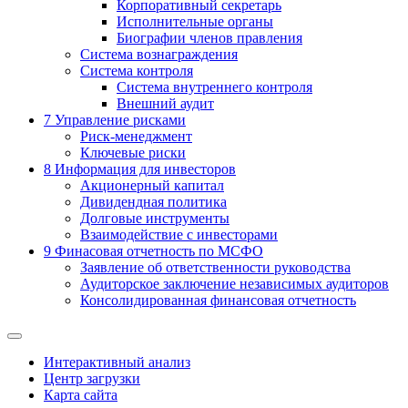
Корпоративный секретарь
Исполнительные органы
Биографии членов правления
Система вознаграждения
Система контроля
Система внутреннего контроля
Внешний аудит
7
Управление рисками
Риск-менеджмент
Ключевые риски
8
Информация для инвесторов
Акционерный капитал
Дивидендная политика
Долговые инструменты
Взаимодействие с инвеcторами
9
Финасовая отчетность по МСФО
Заявление об ответственности руководства
Аудиторское заключение независимых аудиторов
Консолидированная финансовая отчетность
Интерактивный анализ
Центр загрузки
Карта сайта