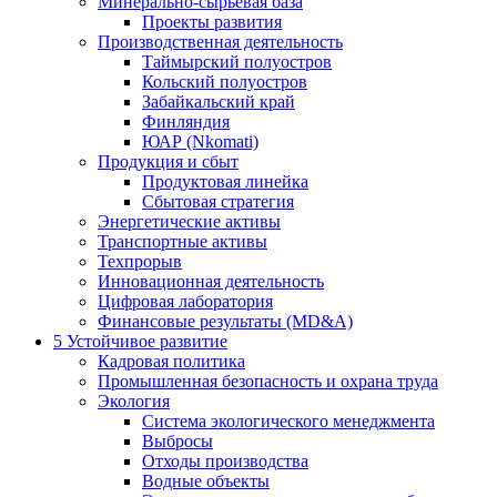
Минерально-сырьевая база
Проекты развития
Производственная деятельность
Таймырский полуостров
Кольский полуостров
Забайкальский край
Финляндия
ЮАР (Nkomati)
Продукция и сбыт
Продуктовая линейка
Сбытовая стратегия
Энергетические активы
Транспортные активы
Техпрорыв
Инновационная деятельность
Цифровая лаборатория
Финансовые результаты (MD&A)
5
Устойчивое развитие
Кадровая политика
Промышленная безопасность и охрана труда
Экология
Система экологического менеджмента
Выбросы
Отходы производства
Водные объекты