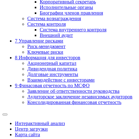
Корпоративный секретарь
Исполнительные органы
Биографии членов правления
Система вознаграждения
Система контроля
Система внутреннего контроля
Внешний аудит
7
Управление рисками
Риск-менеджмент
Ключевые риски
8
Информация для инвесторов
Акционерный капитал
Дивидендная политика
Долговые инструменты
Взаимодействие с инвеcторами
9
Финасовая отчетность по МСФО
Заявление об ответственности руководства
Аудиторское заключение независимых аудиторов
Консолидированная финансовая отчетность
Интерактивный анализ
Центр загрузки
Карта сайта