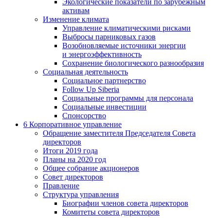
Экологические показатели по зарубежным
активам
Изменение климата
Управление климатическими рисками
Выбросы парниковых газов
Возобновляемые источники энергии
и энергоэффективность
Сохранение биологического разнообразия
Социальная деятельность
Социальное партнерство
Follow Up Siberia
Социальные программы для персонала
Социальные инвестиции
Спонсорство
6
Корпоративное управление
Обращение заместителя Председателя Совета
директоров
Итоги 2019 года
Планы на 2020 год
Общее собрание акционеров
Совет директоров
Правление
Структура управления
Биографии членов совета директоров
Комитеты совета директоров