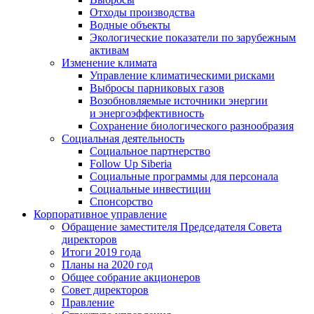
Отходы производства
Водные объекты
Экологические показатели по зарубежным
активам
Изменение климата
Управление климатическими рисками
Выбросы парниковых газов
Возобновляемые источники энергии
и энергоэффективность
Сохранение биологического разнообразия
Социальная деятельность
Социальное партнерство
Follow Up Siberia
Социальные программы для персонала
Социальные инвестиции
Спонсорство
Корпоративное управление
Обращение заместителя Председателя Совета
директоров
Итоги 2019 года
Планы на 2020 год
Общее собрание акционеров
Совет директоров
Правление