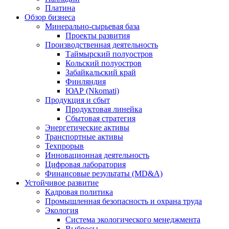
Платина
Обзор бизнеса
Минерально-сырьевая база
Проекты развития
Производственная деятельность
Таймырский полуостров
Кольский полуостров
Забайкальский край
Финляндия
ЮАР (Nkomati)
Продукция и сбыт
Продуктовая линейка
Сбытовая стратегия
Энергетические активы
Транспортные активы
Техпрорыв
Инновационная деятельность
Цифровая лаборатория
Финансовые результаты (MD&A)
Устойчивое развитие
Кадровая политика
Промышленная безопасность и охрана труда
Экология
Система экологического менеджмента
Выбросы