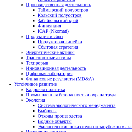
Производственная деятельность
Таймырский полуостров
Кольский полуостров
Забайкальский край
Финляндия
ЮАР (Nkomati)
Продукция и сбыт
Продуктовая линейка
Сбытовая стратегия
Энергетические активы
Транспортные активы
Техпрорыв
Инновационная деятельность
Цифровая лаборатория
Финансовые результаты (MD&A)
Устойчивое развитие
Кадровая политика
Промышленная безопасность и охрана труда
Экология
Система экологического менеджмента
Выбросы
Отходы производства
Водные объекты
Экологические показатели по зарубежным ак
Изменение климата