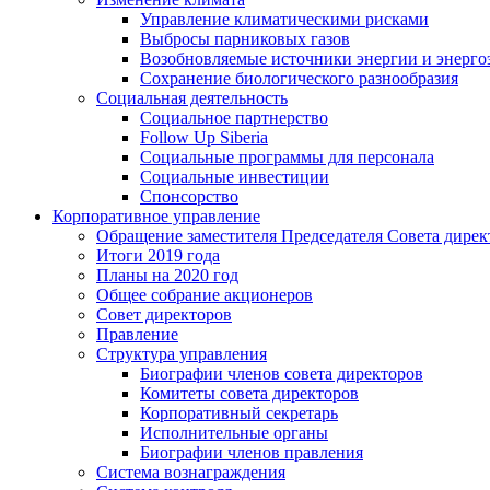
Управление климатическими рисками
Выбросы парниковых газов
Возобновляемые источники энергии и энерго
Сохранение биологического разнообразия
Социальная деятельность
Социальное партнерство
Follow Up Siberia
Социальные программы для персонала
Социальные инвестиции
Спонсорство
Корпоративное управление
Обращение заместителя Председателя Совета дирек
Итоги 2019 года
Планы на 2020 год
Общее собрание акционеров
Совет директоров
Правление
Структура управления
Биографии членов совета директоров
Комитеты совета директоров
Корпоративный секретарь
Исполнительные органы
Биографии членов правления
Система вознаграждения