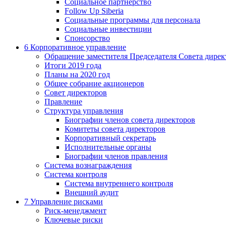
Социальное партнерство
Follow Up Siberia
Социальные программы для персонала
Социальные инвестиции
Спонсорство
6
Корпоративное управление
Обращение заместителя Председателя Совета дирек
Итоги 2019 года
Планы на 2020 год
Общее собрание акционеров
Совет директоров
Правление
Структура управления
Биографии членов совета директоров
Комитеты совета директоров
Корпоративный секретарь
Исполнительные органы
Биографии членов правления
Система вознаграждения
Система контроля
Система внутреннего контроля
Внешний аудит
7
Управление рисками
Риск-менеджмент
Ключевые риски