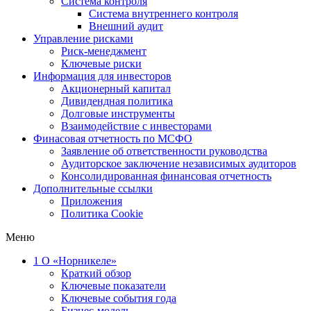
Система контроля
Система внутреннего контроля
Внешний аудит
Управление рисками
Риск-менеджмент
Ключевые риски
Информация для инвесторов
Акционерный капитал
Дивидендная политика
Долговые инструменты
Взаимодействие с инвеcторами
Финасовая отчетность по МСФО
Заявление об ответственности руководства
Аудиторское заключение независимых аудиторов
Консолидированная финансовая отчетность
Дополнительные ссылки
Приложения
Политика Cookie
Меню
1
О «Норникеле»
Краткий обзор
Ключевые показатели
Ключевые события года
Бизнес-модель