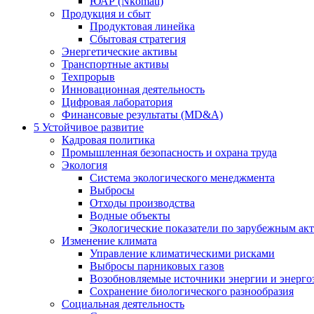
ЮАР (Nkomati)
Продукция и сбыт
Продуктовая линейка
Сбытовая стратегия
Энергетические активы
Транспортные активы
Техпрорыв
Инновационная деятельность
Цифровая лаборатория
Финансовые результаты (MD&A)
5
Устойчивое развитие
Кадровая политика
Промышленная безопасность и охрана труда
Экология
Система экологического менеджмента
Выбросы
Отходы производства
Водные объекты
Экологические показатели по зарубежным ак
Изменение климата
Управление климатическими рисками
Выбросы парниковых газов
Возобновляемые источники энергии и энерго
Сохранение биологического разнообразия
Социальная деятельность