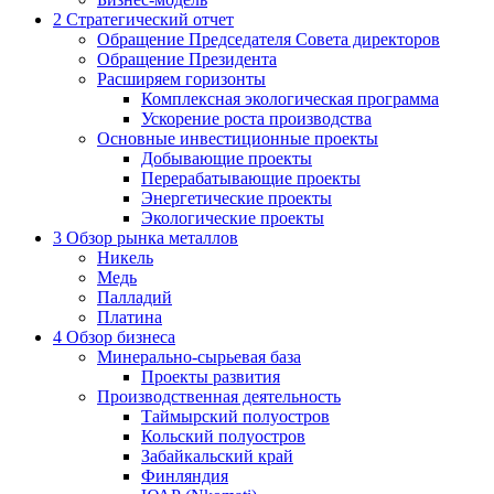
2
Стратегический отчет
Обращение Председателя Совета директоров
Обращение Президента
Расширяем горизонты
Комплексная экологическая программа
Ускорение роста производства
Основные инвестиционные проекты
Добывающие проекты
Перерабатывающие проекты
Энергетические проекты
Экологические проекты
3
Обзор рынка металлов
Никель
Медь
Палладий
Платина
4
Обзор бизнеса
Минерально-сырьевая база
Проекты развития
Производственная деятельность
Таймырский полуостров
Кольский полуостров
Забайкальский край
Финляндия