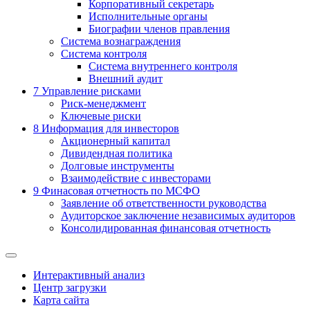
Корпоративный секретарь
Исполнительные органы
Биографии членов правления
Система вознаграждения
Система контроля
Система внутреннего контроля
Внешний аудит
7
Управление рисками
Риск-менеджмент
Ключевые риски
8
Информация для инвесторов
Акционерный капитал
Дивидендная политика
Долговые инструменты
Взаимодействие с инвеcторами
9
Финасовая отчетность по МСФО
Заявление об ответственности руководства
Аудиторское заключение независимых аудиторов
Консолидированная финансовая отчетность
Интерактивный анализ
Центр загрузки
Карта сайта