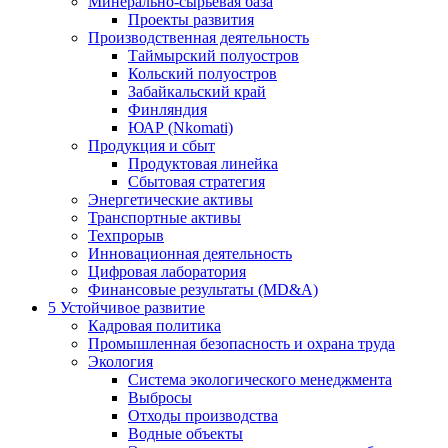
Минерально-сырьевая база
Проекты развития
Производственная деятельность
Таймырский полуостров
Кольский полуостров
Забайкальский край
Финляндия
ЮАР (Nkomati)
Продукция и сбыт
Продуктовая линейка
Сбытовая стратегия
Энергетические активы
Транспортные активы
Техпрорыв
Инновационная деятельность
Цифровая лаборатория
Финансовые результаты (MD&A)
5
Устойчивое развитие
Кадровая политика
Промышленная безопасность и охрана труда
Экология
Система экологического менеджмента
Выбросы
Отходы производства
Водные объекты