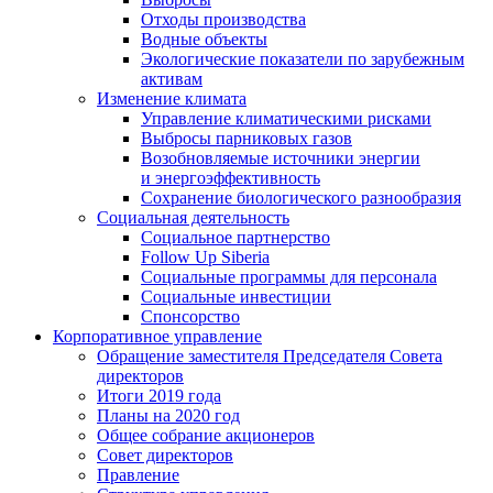
Отходы производства
Водные объекты
Экологические показатели по зарубежным
активам
Изменение климата
Управление климатическими рисками
Выбросы парниковых газов
Возобновляемые источники энергии
и энергоэффективность
Сохранение биологического разнообразия
Социальная деятельность
Социальное партнерство
Follow Up Siberia
Социальные программы для персонала
Социальные инвестиции
Спонсорство
Корпоративное управление
Обращение заместителя Председателя Совета
директоров
Итоги 2019 года
Планы на 2020 год
Общее собрание акционеров
Совет директоров
Правление