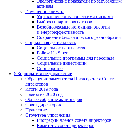
Экологические показатели по зарубежным
активам
Изменение климата
Управление климатическими рисками
Выбросы парниковых газов
Возобновляемые источники энергии
и энергоэффективность
Сохранение биологического разнообразия
Социальная деятельность
Социальное партнерство
Follow Up Siberia
Социальные программы для персонала
Социальные инвестиции
Спонсорство
6
Корпоративное управление
Обращение заместителя Председателя Совета
директоров
Итоги 2019 года
Планы на 2020 год
Общее собрание акционеров
Совет директоров
Правление
Структура управления
Биографии членов совета директоров
Комитеты совета директоров