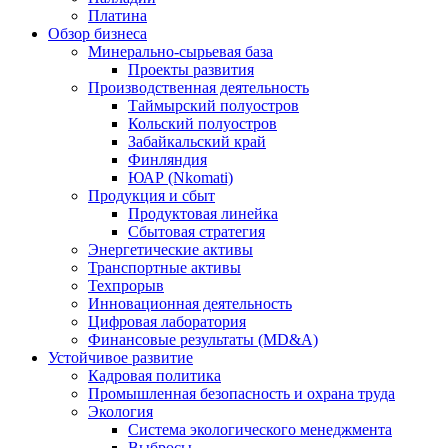
Платина
Обзор бизнеса
Минерально-сырьевая база
Проекты развития
Производственная деятельность
Таймырский полуостров
Кольский полуостров
Забайкальский край
Финляндия
ЮАР (Nkomati)
Продукция и сбыт
Продуктовая линейка
Сбытовая стратегия
Энергетические активы
Транспортные активы
Техпрорыв
Инновационная деятельность
Цифровая лаборатория
Финансовые результаты (MD&A)
Устойчивое развитие
Кадровая политика
Промышленная безопасность и охрана труда
Экология
Система экологического менеджмента
Выбросы