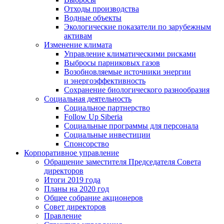
Отходы производства
Водные объекты
Экологические показатели по зарубежным
активам
Изменение климата
Управление климатическими рисками
Выбросы парниковых газов
Возобновляемые источники энергии
и энергоэффективность
Сохранение биологического разнообразия
Социальная деятельность
Социальное партнерство
Follow Up Siberia
Социальные программы для персонала
Социальные инвестиции
Спонсорство
Корпоративное управление
Обращение заместителя Председателя Совета
директоров
Итоги 2019 года
Планы на 2020 год
Общее собрание акционеров
Совет директоров
Правление