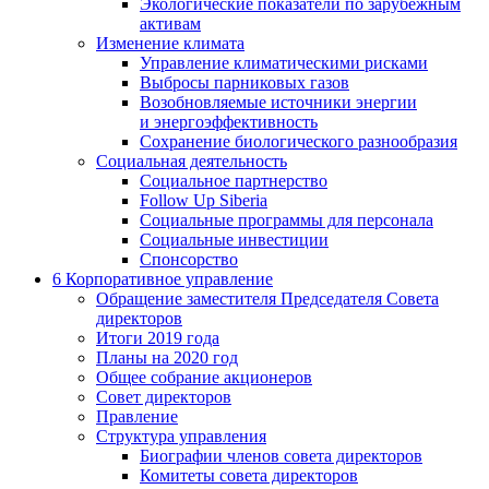
Экологические показатели по зарубежным
активам
Изменение климата
Управление климатическими рисками
Выбросы парниковых газов
Возобновляемые источники энергии
и энергоэффективность
Сохранение биологического разнообразия
Социальная деятельность
Социальное партнерство
Follow Up Siberia
Социальные программы для персонала
Социальные инвестиции
Спонсорство
6
Корпоративное управление
Обращение заместителя Председателя Совета
директоров
Итоги 2019 года
Планы на 2020 год
Общее собрание акционеров
Совет директоров
Правление
Структура управления
Биографии членов совета директоров
Комитеты совета директоров