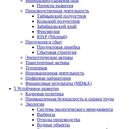
Минерально-сырьевая база
Проекты развития
Производственная деятельность
Таймырский полуостров
Кольский полуостров
Забайкальский край
Финляндия
ЮАР (Nkomati)
Продукция и сбыт
Продуктовая линейка
Сбытовая стратегия
Энергетические активы
Транспортные активы
Техпрорыв
Инновационная деятельность
Цифровая лаборатория
Финансовые результаты (MD&A)
5
Устойчивое развитие
Кадровая политика
Промышленная безопасность и охрана труда
Экология
Система экологического менеджмента
Выбросы
Отходы производства
Водные объекты