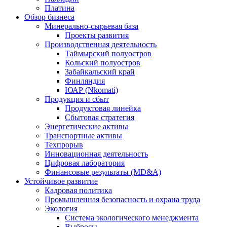
Платина
Обзор бизнеса
Минерально-сырьевая база
Проекты развития
Производственная деятельность
Таймырский полуостров
Кольский полуостров
Забайкальский край
Финляндия
ЮАР (Nkomati)
Продукция и сбыт
Продуктовая линейка
Сбытовая стратегия
Энергетические активы
Транспортные активы
Техпрорыв
Инновационная деятельность
Цифровая лаборатория
Финансовые результаты (MD&A)
Устойчивое развитие
Кадровая политика
Промышленная безопасность и охрана труда
Экология
Система экологического менеджмента
Выбросы