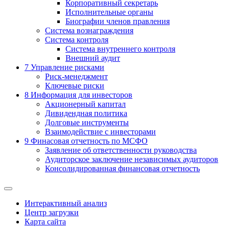
Корпоративный секретарь
Исполнительные органы
Биографии членов правления
Система вознаграждения
Система контроля
Система внутреннего контроля
Внешний аудит
7
Управление рисками
Риск-менеджмент
Ключевые риски
8
Информация для инвесторов
Акционерный капитал
Дивидендная политика
Долговые инструменты
Взаимодействие с инвеcторами
9
Финасовая отчетность по МСФО
Заявление об ответственности руководства
Аудиторское заключение независимых аудиторов
Консолидированная финансовая отчетность
Интерактивный анализ
Центр загрузки
Карта сайта